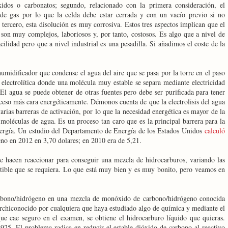
idos o carbonatos; segundo, relacionado con la primera consideración, el
de gas por lo que la celda debe estar cerrada y con un vacío previo si no
ercero, esta disolución es muy corrosiva. Estos tres aspectos implican que el
 son muy complejos, laboriosos y, por tanto, costosos. Es algo que a nivel de
cilidad pero que a nivel industrial es una pesadilla. Si añadimos el coste de la
umidificador que condense el agua del aire que se pasa por la torre en el paso
 electrolítica donde una molécula muy estable se separa mediante electricidad
l agua se puede obtener de otras fuentes pero debe ser purificada para tener
proceso más cara energéticamente. Démonos cuenta de que la electrolisis del agua
arias barreras de activación, por lo que la necesidad energética es mayor de la
s moléculas de agua. Es un proceso tan caro que es la principal barrera para la
ergía. Un estudio del Departamento de Energía de los Estados Unidos
calculó
eno en 2012 en 3,70 dolares; en 2010 era de 5,21.
e hacen reaccionar para conseguir una mezcla de hidrocarburos, variando las
tible que se requiera. Lo que está muy bien y es muy bonito, pero veamos en
arbono/hidrógeno en una mezcla de monóxido de carbono/hidrógeno conocida
 archiconocido por cualquiera que haya estudiado algo de química y mediante el
que cae seguro en el examen, se obtiene el hidrocarburo líquido que quieras.
1925. El problema radica en reducir el estable dióxido de carbono al reactivo