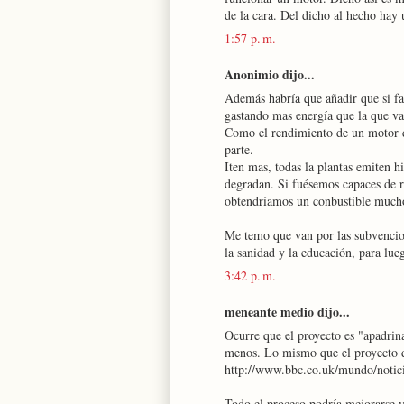
de la cara. Del dicho al hecho hay 
1:57 p. m.
Anonimio dijo...
Además habría que añadir que si fa
gastando mas energía que la que v
Como el rendimiento de un motor de
parte.
Iten mas, todas la plantas emiten 
degradan. Si fuésemos capaces de r
obtendríamos un conbustible mucho
Me temo que van por las subvencion
la sanidad y la educación, para lu
3:42 p. m.
meneante medio dijo...
Ocurre que el proyecto es "apadrin
menos. Lo mismo que el proyecto de
http://www.bbc.co.uk/mundo/notic
Todo el proceso podría mejorarse y 