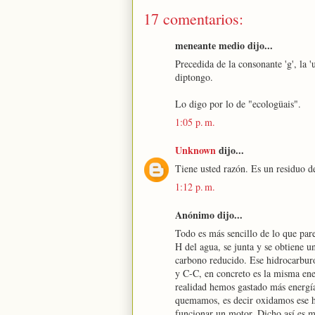
17 comentarios:
meneante medio dijo...
Precedida de la consonante 'g', la '
diptongo.
Lo digo por lo de "ecologüais".
1:05 p. m.
Unknown
dijo...
Tiene usted razón. Es un residuo d
1:12 p. m.
Anónimo dijo...
Todo es más sencillo de lo que par
H del agua, se junta y se obtiene 
carbono reducido. Ese hidrocarburo
y C-C, en concreto es la misma en
realidad hemos gastado más energí
quemamos, es decir oxidamos ese hi
funcionar un motor. Dicho así es m