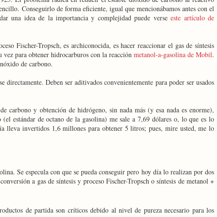
encillo. Conseguirlo de forma eficiente, igual que mencionábamos antes con el
 dar una idea de la importancia y complejidad puede verse
este artículo de
oceso Fischer-Tropsch, es archiconocida, es hacer reaccionar el gas de síntesis
u vez para obtener hidrocarburos con la reacción
metanol-a-gasolina de Mobil
.
onóxido de carbono.
se directamente. Deben ser aditivados convenientemente para poder ser usados
o de carbono y obtención de hidrógeno, sin nada más (y esa nada es enorme),
o (el estándar de octano de la gasolina) me sale a 7,69 dólares o, lo que es lo
a lleva invertidos 1,6 millones para obtener 5 litros; pues, mire usted, me lo
solina. Se especula con que se pueda conseguir pero hoy día lo realizan por dos
conversión a gas de síntesis y proceso Fischer-Tropsch o síntesis de metanol +
oductos de partida son críticos debido al nivel de pureza necesario para los