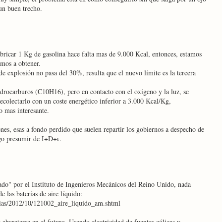
un buen trecho.
bricar 1 Kg de gasolina hace falta mas de 9.000 Kcal, entonces, estamos
amos a obtener.
 explosión no pasa del 30%, resulta que el nuevo límite es la tercera
hidrocarburos (C10H16), pero en contacto con el oxígeno y la luz, se
ecolectarlo con un coste energético inferior a 3.000 Kcal/Kg,
 mas interesante.
es, esas a fondo perdido que suelen repartir los gobiernos a despecho de
ego presumir de I+D+ι.
ado" por el Instituto de Ingenieros Mecánicos del Reino Unido, nada
 las baterías de aire líquido:
ias/2012/10/121002_aire_liquido_am.shtml
abaratarse en el futuro. Usando electricidad de fuentes eólicas y