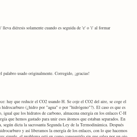
u' lleva diéresis solamente cuando es seguida de 'e' o 'i' al formar
el palabro usado originalmente. Corregido, ¡gracias!
ece: hay que reducir el CO2 usando H. Se coje el CO2 del aire, se coge el
un hidrocarburo (¿hidro por "agua" o por "hidrógeno"?). El caso es que es
, igual que los hidratos de carbono, almacena energía en los enlaces C-H
ergía que hemos gastado para unir esos átomos que estaban separados. En
a, según dicta la sacrosanta Segunda Ley de la Termodinámica. Después
drocarburo y así liberamos la energía de los enlaces, con lo que hacemos
uy simple, el problema está en como conseguirlo sin que salga por un ojo