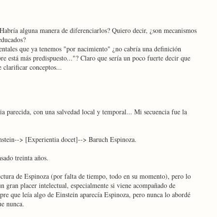
 ¿Habría alguna manera de diferenciarlos? Quiero decir, ¿son mecanismos
educados?
ntales que ya tenemos "por nacimiento" ¿no cabría una definición
re está más predispuesto..."? Claro que sería un poco fuerte decir que
clarificar conceptos...
a parecida, con una salvedad local y temporal... Mi secuencia fue la
tein--> [Experientia docet]--> Baruch Espinoza.
asado treinta años.
ctura de Espinoza (por falta de tiempo, todo en su momento), pero lo
n gran placer intelectual, especialmente si viene acompañado de
pre que leía algo de Einstein aparecía Espinoza, pero nunca lo abordé
ue nunca.