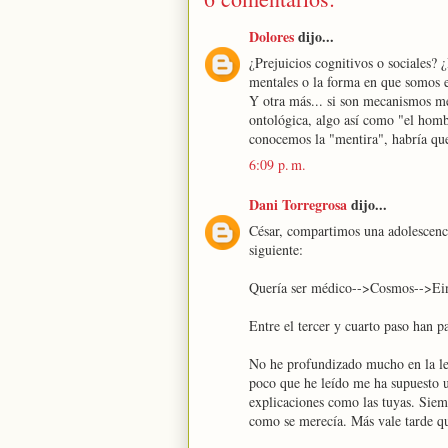
Dolores
dijo...
¿Prejuicios cognitivos o sociales?
mentales o la forma en que somos 
Y otra más... si son mecanismos me
ontológica, algo así como "el homb
conocemos la "mentira", habría que 
6:09 p. m.
Dani Torregrosa
dijo...
César, compartimos una adolescenci
siguiente:
Quería ser médico-->Cosmos-->Eins
Entre el tercer y cuarto paso han p
No he profundizado mucho en la le
poco que he leído me ha supuesto u
explicaciones como las tuyas. Siem
como se merecía. Más vale tarde q