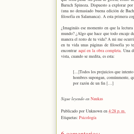
Baruch Spinoza. Dispuesto a explorar por
(una no demasiado buena edición de Bachi
filosofía en Salamanca). A esta primera cop
¿Imagináis ese momento en que la lectura 
mundo? ¿Algo que hace que todo encaje de 
manera el resto de tu vida? A mi me ocurrió
en tu vida unas páginas de filosofía yo 
encontrar
aquí en la obra completa
. Una d
vista, cuando se medita, es esta:
[...]Todos los prejuicios que intent
hombres supongan, comúnmente, que t
por razón de un fin […]
Sigue leyendo en
Naukas
Publicado por
Unknown
en
4:28 p. m.
Etiquetas:
Psicología
6 comentarios: