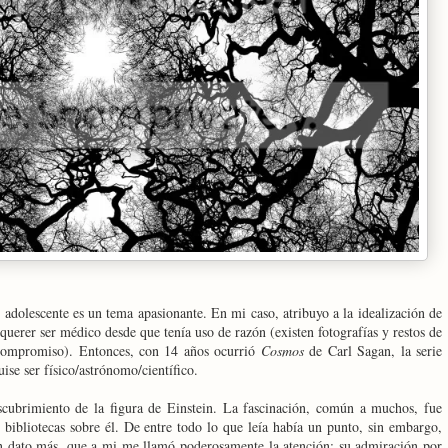
adolescente es un tema apasionante. En mi caso, atribuyo a la idealización de
querer ser médico desde que tenía uso de razón (existen fotografías y restos de
 compromiso). Entonces, con 14 años ocurrió
Cosmos
de Carl Sagan, la serie
ise ser físico/astrónomo/científico.
cubrimiento de la figura de Einstein. La fascinación, común a muchos, fue
 bibliotecas sobre él. De entre todo lo que leía había un punto, sin embargo,
un dato más, que a mi me llamó poderosamente la atención: su admiración por