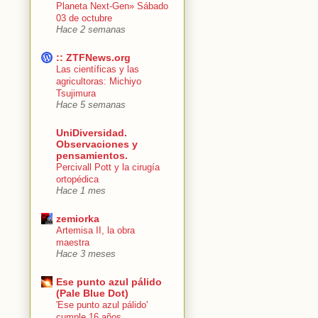
Planeta Next-Gen» Sábado
03 de octubre
Hace 2 semanas
:: ZTFNews.org
Las científicas y las
agricultoras: Michiyo
Tsujimura
Hace 5 semanas
UniDiversidad.
Observaciones y
pensamientos.
Percivall Pott y la cirugía
ortopédica
Hace 1 mes
zemiorka
Artemisa II, la obra
maestra
Hace 3 meses
Ese punto azul pálido
(Pale Blue Dot)
'Ese punto azul pálido'
cumple 16 años