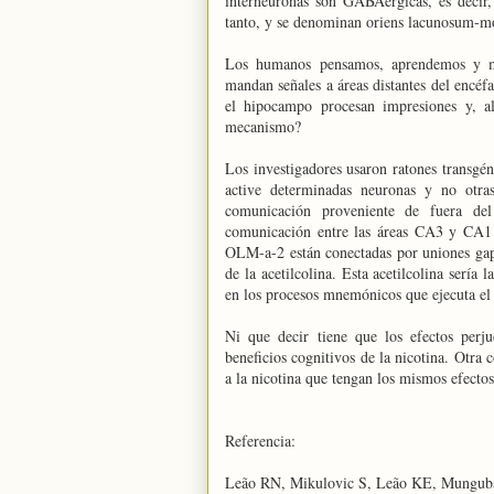
interneuronas son GABAérgicas, es decir,
tanto, y se denominan oriens lacunosum-m
Los humanos pensamos, aprendemos y m
mandan señales a áreas distantes del encéfa
el hipocampo procesan impresiones y, al
mecanismo?
Los investigadores usaron ratones transgén
active determinadas neuronas y no otra
comunicación proveniente de fuera de
comunicación entre las áreas CA3 y CA1 d
OLM-a-2 están conectadas por uniones gap (
de la acetilcolina. Esta acetilcolina sería
en los procesos mnemónicos que ejecuta e
Ni que decir tiene que los efectos perj
beneficios cognitivos de la nicotina. Otra 
a la nicotina que tengan los mismos efectos
Referencia:
Leão RN, Mikulovic S, Leão KE, Munguba