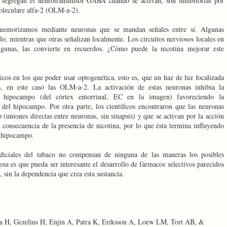
 segregan el neurotransmisor GABA cuando se activan, son inhibitorias por
oleculare alfa-2 (OLM-a-2).
emorizamos mediante neuronas que se mandan señales entre sí. Algunas
lo, mientras que otras señalizan localmente. Los circuitos nerviosos locales en
gunas, las convierte en recuerdos. ¿Cómo puede la nicotina mejorar este
icos en los que poder usar optogenética, esto es, que un haz de luz focalizada
s, en este caso las OLM-a-2. La activación de estas neuronas inhibía la
l hipocampo (del córtex entorrinal, EC en la imagen) favoreciendo la
el hipocampo. Por otra parte, los científicos encontraron que las neuronas
uniones directas entre neuronas, sin sinapsis) y que se activan por la acción
 la consecuencia de la presencia de nicotina, por lo que ésta termina influyendo
l hipocampo.
udiciales del tabaco no compensan de ninguna de las maneras los posibles
cosa es que pueda ser interesante el desarrollo de fármacos selectivos parecidos
, sin la dependencia que crea esta sustancia.
 H, Gezelius H, Enjin A, Patra K, Eriksson A, Loew LM, Tort AB, &