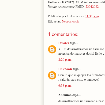
Kullander K (2012). OLM interneurons dif
Nature neuroscience
PMID:
23042082
Publicado por
Unknown
en
11:31 a. m.
Etiquetas:
Neurociencia
4 comentarios:
Dolores
dijo...
Y... si desarrolláramos un fármaco 
necesitando mayores dosis? Es lo q
2:20 p. m.
Unknown
dijo...
Con lo que se quejan los fumadore
¿valdrán para esto, o tampoco?
6:38 p. m.
Anónimo dijo...
desarrollaremos un fármaco a base 