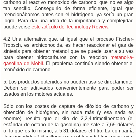
carbono al reactivo monóxido de carbono, que no es algo
tan sencillo. Conseguirlo de forma eficiente, igual que
mencionábamos antes con el hidrógeno, ya sería un gran
logro. Para dar una idea de la importancia y complejidad
puede verse
este artículo de Technology Review
.
4.2 Una alternativa que, al igual que el proceso Fischer-
Tropsch, es archiconocida, es hacer reaccionar el gas de
síntesis para obtener metanol que se puede usar a su vez
para obtener hidrocarburos con la reacción
metanol-a-
gasolina de Mobil
. El problema continúa siendo obtener el
monóxido de carbono.
5. Los productos obtenidos no pueden usarse directamente.
Deben ser aditivados convenientemente para poder ser
usados en los motores actuales.
Sólo con los costes de captura de dióxido de carbono y
obtención de hidrógeno, sin nada más (y esa nada es
enorme), resulta que el kilo de 2,2,4-trimetilpentano (el
estándar de octano de la gasolina) me sale a 7,69 dólares
o, lo que es lo mismo, a 5,31 dólares el litro. La compañía
lleva invertidos 1,6 millones para obtener 5 litros; pues, mire