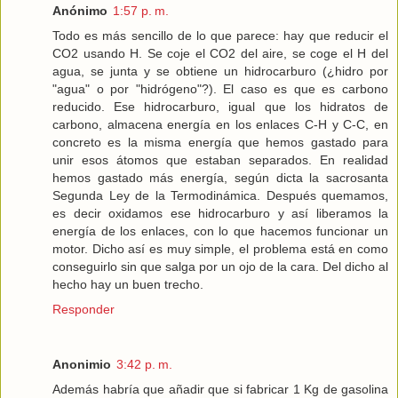
Anónimo
1:57 p. m.
Todo es más sencillo de lo que parece: hay que reducir el
CO2 usando H. Se coje el CO2 del aire, se coge el H del
agua, se junta y se obtiene un hidrocarburo (¿hidro por
"agua" o por "hidrógeno"?). El caso es que es carbono
reducido. Ese hidrocarburo, igual que los hidratos de
carbono, almacena energía en los enlaces C-H y C-C, en
concreto es la misma energía que hemos gastado para
unir esos átomos que estaban separados. En realidad
hemos gastado más energía, según dicta la sacrosanta
Segunda Ley de la Termodinámica. Después quemamos,
es decir oxidamos ese hidrocarburo y así liberamos la
energía de los enlaces, con lo que hacemos funcionar un
motor. Dicho así es muy simple, el problema está en como
conseguirlo sin que salga por un ojo de la cara. Del dicho al
hecho hay un buen trecho.
Responder
Anonimio
3:42 p. m.
Además habría que añadir que si fabricar 1 Kg de gasolina