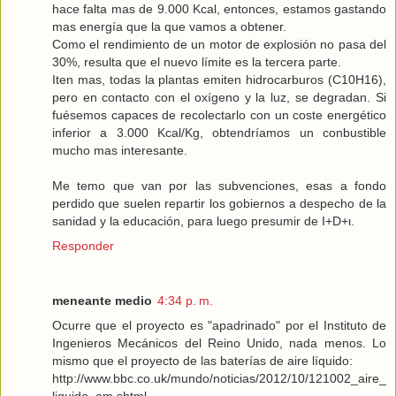
hace falta mas de 9.000 Kcal, entonces, estamos gastando
mas energía que la que vamos a obtener.
Como el rendimiento de un motor de explosión no pasa del
30%, resulta que el nuevo límite es la tercera parte.
Iten mas, todas la plantas emiten hidrocarburos (C10H16),
pero en contacto con el oxígeno y la luz, se degradan. Si
fuésemos capaces de recolectarlo con un coste energético
inferior a 3.000 Kcal/Kg, obtendríamos un conbustible
mucho mas interesante.
Me temo que van por las subvenciones, esas a fondo
perdido que suelen repartir los gobiernos a despecho de la
sanidad y la educación, para luego presumir de I+D+ι.
Responder
meneante medio
4:34 p. m.
Ocurre que el proyecto es "apadrinado" por el Instituto de
Ingenieros Mecánicos del Reino Unido, nada menos. Lo
mismo que el proyecto de las baterías de aire líquido:
http://www.bbc.co.uk/mundo/noticias/2012/10/121002_aire_
liquido_am.shtml