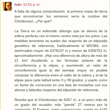
Iván
12:51 p. m.
A falta de alguna comprobación, la primera masa de tierra
que encontrarían los sensores sería la cumbre del
Chimborazo. ¿Por qué?
La Tierra es un esferoide oblongo que se desvía de la
esfera perfecta con el mismo centro más por los polos. Las
medidas terrestres se suelen dar respecto de un elipsoide
geodético de referencia, habitualmente el WGS84, con
semirradios mayor de 6378137 m y menor de 6356752 m,
aproximadamente. ¡Hay una diferencia de altura de más de
21 km! Acudiendo a las fórmulas polares de la
circunferencia y la elipse, y asumiendo un radio de
circunferencia igual al del semieje mayor es posible
computar la diferencia entre el radio de la esfera y el de la
elipse para cada latitud entre 0 y 90 grados, y usarlo como
un factor de corrección en una lista de montañas con sus
alturas y latitudes respecto del elipsoide de referencia.
Resulta que el Chimborazo de 6267 m, a un poco más de
un grado del ecuador, solo "pierde" 27 metros por la
corrección. El Everest, como comparación, queda en 4145