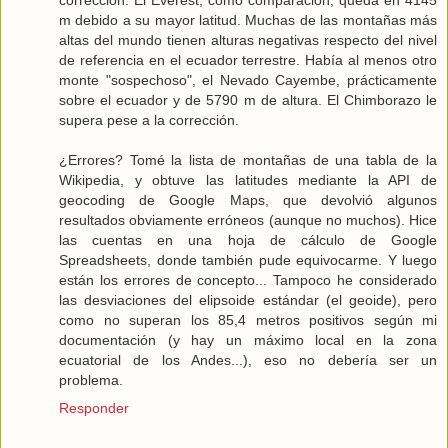
corrección. El Everest, como comparación, queda en 4145
m debido a su mayor latitud. Muchas de las montañas más
altas del mundo tienen alturas negativas respecto del nivel
de referencia en el ecuador terrestre. Había al menos otro
monte "sospechoso", el Nevado Cayembe, prácticamente
sobre el ecuador y de 5790 m de altura. El Chimborazo le
supera pese a la corrección.
¿Errores? Tomé la lista de montañas de una tabla de la
Wikipedia, y obtuve las latitudes mediante la API de
geocoding de Google Maps, que devolvió algunos
resultados obviamente erróneos (aunque no muchos). Hice
las cuentas en una hoja de cálculo de Google
Spreadsheets, donde también pude equivocarme. Y luego
están los errores de concepto... Tampoco he considerado
las desviaciones del elipsoide estándar (el geoide), pero
como no superan los 85,4 metros positivos según mi
documentación (y hay un máximo local en la zona
ecuatorial de los Andes...), eso no debería ser un
problema.
Responder