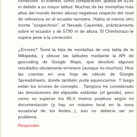
corrección. El Everest, como comparación, queda en 4145
m debido a su mayor latitud. Muchas de las montañas más
altas del mundo tienen alturas negativas respecto del nivel
de referencia en el ecuador terrestre. Había al menos otro
monte "sospechoso", el Nevado Cayembe, prácticamente
sobre el ecuador y de 5790 m de altura. El Chimborazo le
supera pese a la corrección.
¿Errores? Tomé la lista de montañas de una tabla de la
Wikipedia, y obtuve las latitudes mediante la API de
geocoding de Google Maps, que devolvió algunos
resultados obviamente erróneos (aunque no muchos). Hice
las cuentas en una hoja de cálculo de Google
Spreadsheets, donde también pude equivocarme. Y luego
están los errores de concepto... Tampoco he considerado
las desviaciones del elipsoide estándar (el geoide), pero
como no superan los 85,4 metros positivos según mi
documentación (y hay un máximo local en la zona
ecuatorial de los Andes...), eso no debería ser un
problema.
Responder