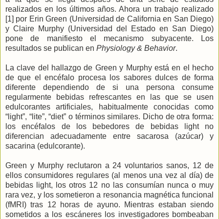
realizados en los últimos años. Ahora un trabajo realizado
[1] por Erin Green (Universidad de California en San Diego)
y Claire Murphy (Universidad del Estado en San Diego)
pone de manifiesto el mecanismo subyacente. Los
resultados se publican en
Physiology & Behavior
.
La clave del hallazgo de Green y Murphy está en el hecho
de que el encéfalo procesa los sabores dulces de forma
diferente dependiendo de si una persona consume
regularmente bebidas refrescantes en las que se usen
edulcorantes artificiales, habitualmente conocidas como
“light”, “lite”, “diet” o términos similares. Dicho de otra forma:
los encéfalos de los bebedores de bebidas light no
diferencian adecuadamente entre sacarosa (azúcar) y
sacarina (edulcorante).
Green y Murphy reclutaron a 24 voluntarios sanos, 12 de
ellos consumidores regulares (al menos una vez al día) de
bebidas light, los otros 12 no las consumían nunca o muy
rara vez, y los sometieron a resonancia magnética funcional
(fMRI) tras 12 horas de ayuno. Mientras estaban siendo
sometidos a los escáneres los investigadores bombeaban