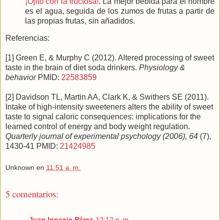
¡Ojito con la fructosa!
. La mejor bebida para el hombre
es el agua, seguida de los zumos de frutas a partir de
las propias frutas, sin añadidos.
Referencias:
[1] Green E, & Murphy C (2012). Altered processing of sweet
taste in the brain of diet soda drinkers.
Physiology &
behavior
PMID:
22583859
[2] Davidson TL, Martin AA, Clark K, & Swithers SE (2011).
Intake of high-intensity sweeteners alters the ability of sweet
taste to signal caloric consequences: implications for the
learned control of energy and body weight regulation.
Quarterly journal of experimental psychology (2006), 64
(7),
1430-41 PMID:
21424985
Unknown
en
11:51 a. m.
5 comentarios:
Juan Ignacio Pérez
12:12 p. m.