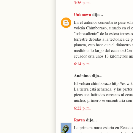
5:56 p. m.
Unknown
dijo...
En el anterior comentario puse sóla
volcán Chimborazo, situado en el e
"sobresaliente" de la esfera terrest
terrestre debidas a la tectónica de 
planeta, esto hace que el diámetro
medido a lo largo del ecuador.Con u
ecuador está unos 13 kilómetros má
6:14 p. m.
Anónimo dijo...
El volcán chimborazo http://es.
La tierra está achatada, y las parte
picos con latitudes cercanas al ecua
núcleo, primero se encontraría con 
6:22 p. m.
Raven
dijo...
La primera masa estaría en Ecuador