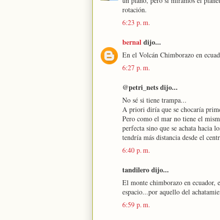
un plano, pero si miramos el plane
rotación.
6:23 p. m.
bernal
dijo...
En el Volcán Chimborazo en ecuador
6:27 p. m.
@petri_nets dijo...
No sé si tiene trampa...
A priori diría que se chocaría prim
Pero como el mar no tiene el mismo 
perfecta sino que se achata hacia 
tendría más distancia desde el centr
6:40 p. m.
tandilero dijo...
El monte chimborazo en ecuador, es 
espacio...por aquello del achatamie
6:59 p. m.