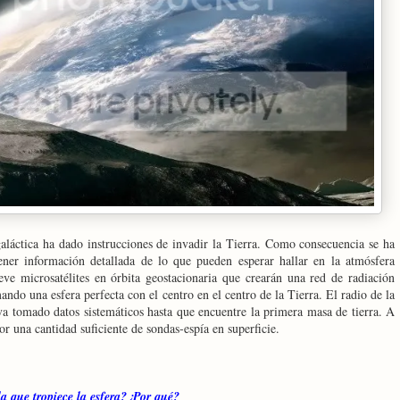
aláctica ha dado instrucciones de invadir la Tierra. Como consecuencia se ha
tener información detallada de lo que pueden esperar hallar en la atmósfera
eve microsatélites en órbita geostacionaria que crearán una red de radiación
ndo una esfera perfecta con el centro en el centro de la Tierra. El radio de la
va tomado datos sistemáticos hasta que encuentre la primera masa de tierra. A
por una cantidad suficiente de sondas-espía en superficie.
la que tropiece la esfera?¿Por qué?