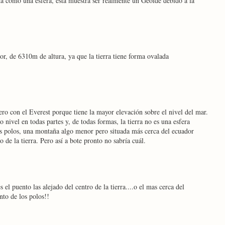
ta como una esfera, esta muestra ser realmente un Geoide debido a la
, de 6310m de altura, ya que la tierra tiene forma ovalada
ero con el Everest porque tiene la mayor elevación sobre el nivel del mar.
nivel en todas partes y, de todas formas, la tierra no es una esfera
los polos, una montaña algo menor pero situada más cerca del ecuador
o de la tierra. Pero así a bote pronto no sabría cuál.
el puento las alejado del centro de la tierra....o el mas cerca del
nto de los polos!!