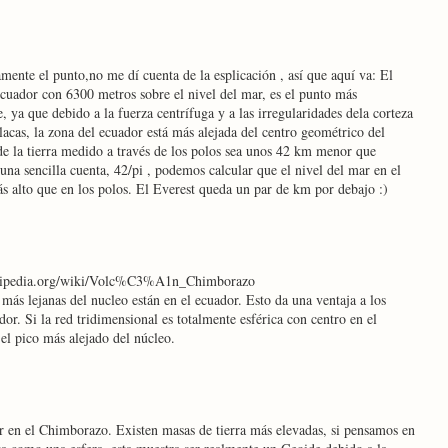
mente el punto,no me dí cuenta de la esplicación , así que aquí va: El
cuador con 6300 metros sobre el nivel del mar, es el punto más
re, ya que debido a la fuerza centrífuga y a las irregularidades dela corteza
placas, la zona del ecuador está más alejada del centro geométrico del
 de la tierra medido a través de los polos sea unos 42 km menor que
na sencilla cuenta, 42/pi , podemos calcular que el nivel del mar en el
s alto que en los polos. El Everest queda un par de km por debajo :)
wikipedia.org/wiki/Volc%C3%A1n_Chimborazo
s más lejanas del nucleo están en el ecuador. Esto da una ventaja a los
dor. Si la red tridimensional es totalmente esférica con centro en el
el pico más alejado del núcleo.
 en el Chimborazo. Existen masas de tierra más elevadas, si pensamos en