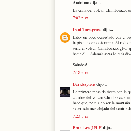
Anónimo dijo...
La cima del volcán Chimborazo, en 
7:02 p. m.
Dani Torregrosa
dijo...
Estoy un poco despistado con el pr
la piscina como siempre. Al reducir
sería el volcán Chimborazo. ¿Por qu
hacia él... Además sería lo más div
Saludos!
7:18 p. m.
DarkSapiens
dijo...
La primera masa de tierra con la que
cumbre del volcán Chimborazo, en E
hace que, pese a no ser la montaña 
superficie más alejado del centro de
7:23 p. m.
Francisco J H H
dijo...