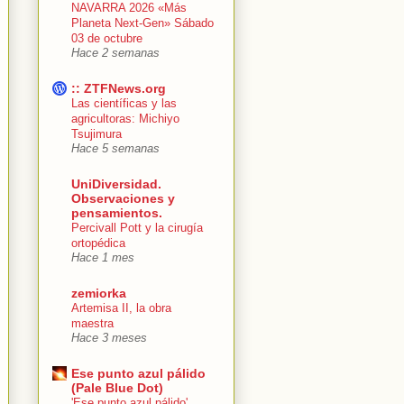
NAVARRA 2026 «Más
Planeta Next-Gen» Sábado
03 de octubre
Hace 2 semanas
:: ZTFNews.org
Las científicas y las
agricultoras: Michiyo
Tsujimura
Hace 5 semanas
UniDiversidad.
Observaciones y
pensamientos.
Percivall Pott y la cirugía
ortopédica
Hace 1 mes
zemiorka
Artemisa II, la obra
maestra
Hace 3 meses
Ese punto azul pálido
(Pale Blue Dot)
'Ese punto azul pálido'