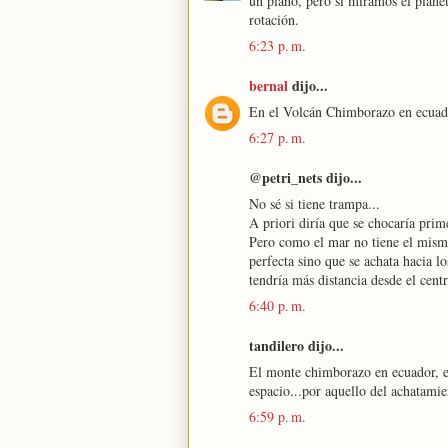
un plano, pero si miramos el plane
rotación.
6:23 p. m.
bernal
dijo...
En el Volcán Chimborazo en ecuador
6:27 p. m.
@petri_nets dijo...
No sé si tiene trampa...
A priori diría que se chocaría prim
Pero como el mar no tiene el mismo 
perfecta sino que se achata hacia 
tendría más distancia desde el centr
6:40 p. m.
tandilero dijo...
El monte chimborazo en ecuador, es 
espacio...por aquello del achatamie
6:59 p. m.