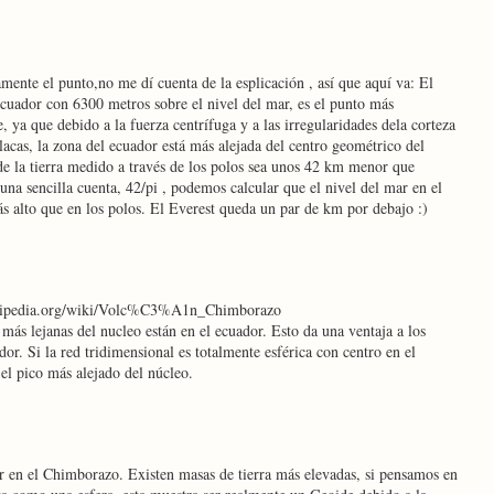
mente el punto,no me dí cuenta de la esplicación , así que aquí va: El
cuador con 6300 metros sobre el nivel del mar, es el punto más
re, ya que debido a la fuerza centrífuga y a las irregularidades dela corteza
placas, la zona del ecuador está más alejada del centro geométrico del
 de la tierra medido a través de los polos sea unos 42 km menor que
na sencilla cuenta, 42/pi , podemos calcular que el nivel del mar en el
s alto que en los polos. El Everest queda un par de km por debajo :)
wikipedia.org/wiki/Volc%C3%A1n_Chimborazo
s más lejanas del nucleo están en el ecuador. Esto da una ventaja a los
dor. Si la red tridimensional es totalmente esférica con centro en el
el pico más alejado del núcleo.
 en el Chimborazo. Existen masas de tierra más elevadas, si pensamos en