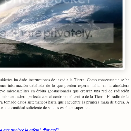
aláctica ha dado instrucciones de invadir la Tierra. Como consecuencia se ha
tener información detallada de lo que pueden esperar hallar en la atmósfera
eve microsatélites en órbita geostacionaria que crearán una red de radiación
ndo una esfera perfecta con el centro en el centro de la Tierra. El radio de la
va tomado datos sistemáticos hasta que encuentre la primera masa de tierra. A
por una cantidad suficiente de sondas-espía en superficie.
la que tropiece la esfera?¿Por qué?