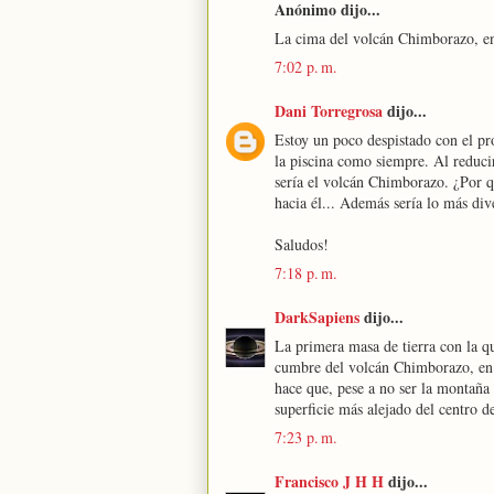
Anónimo dijo...
La cima del volcán Chimborazo, en 
7:02 p. m.
Dani Torregrosa
dijo...
Estoy un poco despistado con el pr
la piscina como siempre. Al reducir
sería el volcán Chimborazo. ¿Por qu
hacia él... Además sería lo más div
Saludos!
7:18 p. m.
DarkSapiens
dijo...
La primera masa de tierra con la que
cumbre del volcán Chimborazo, en E
hace que, pese a no ser la montaña 
superficie más alejado del centro de
7:23 p. m.
Francisco J H H
dijo...