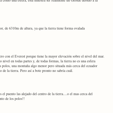
ta como una esfera, esta muestra ser realmente un Geoide debido a la
, de 6310m de altura, ya que la tierra tiene forma ovalada
ero con el Everest porque tiene la mayor elevación sobre el nivel del mar.
nivel en todas partes y, de todas formas, la tierra no es una esfera
los polos, una montaña algo menor pero situada más cerca del ecuador
o de la tierra. Pero así a bote pronto no sabría cuál.
el puento las alejado del centro de la tierra....o el mas cerca del
nto de los polos!!