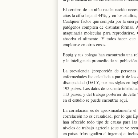
El cerebro de un niño recién nacido neces
años la cifra baja al 44%, y en los adult
Cualquier factor que compita por la energía
patógenos compiten de distintas formas. A
maquinaria molecular para reproducirse. 
absorba el alimento. Y todos hacen que e
emplearse en otras cosas.
Eppig y sus colegas han encontrado una rel
y la inteligencia promedio de su población.
La prevalencia (proporción de personas 
enfermedades fue calculada a partir de los
discapacidad (DALY, por sus siglas en ingl
192 países. Los datos de cociente intelect
113 países, y del trabajo posterior de Jelte
en el estudio se puede encontrar aquí.
La correlación es de aproximadamente el 
correlación no es causalidad, por lo que Ep
han ofrecido todo tipo de causas para las d
niveles de trabajo agrícola (que se ve re
en países fríos agudiza el ingenio) e, inclu