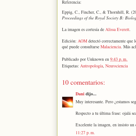
Referencia:
Eppig, C., Fincher, C., & Thornhill, R. (20
Proceedings of the Royal Society B: Biolog
La imagen es cortesía de
Alissa Everett
.
Edición:
AOM
detectó correctamente que lo
qué puede consultarse
Malaciencia
. Más ac
Publicado por
Unknown
en
9:43 p. m.
Etiquetas:
Antropología
,
Neurociencia
10 comentarios:
Dani
dijo...
Muy interesante. Pero ¿estamos segu
Respecto a tu última frase: ojalá sea
Excelente la imagen, en insisto un 
11:27 p. m.