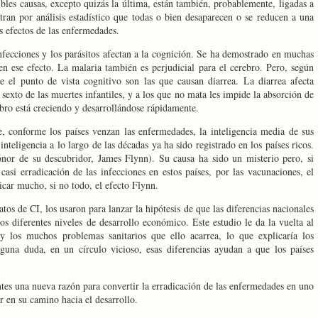
ibles causas, excepto quizás la última, están también, probablemente, ligadas a
ran por análisis estadístico que todas o bien desaparecen o se reducen a una
s efectos de las enfermedades.
nfecciones y los parásitos afectan a la cognición. Se ha demostrado en muchas
nen ese efecto. La malaria también es perjudicial para el cerebro. Pero, según
e el punto de vista cognitivo son las que causan diarrea. La diarrea afecta
sexto de las muertes infantiles, y a los que no mata les impide la absorción de
bro está creciendo y desarrollándose rápidamente.
e, conforme los países venzan las enfermedades, la inteligencia media de sus
teligencia a lo largo de las décadas ya ha sido registrado en los países ricos.
nor de su descubridor, James Flynn). Su causa ha sido un misterio pero, si
casi erradicación de las infecciones en estos países, por las vacunaciones, el
licar mucho, si no todo, el efecto Flynn.
s de CI, los usaron para lanzar la hipótesis de que las diferencias nacionales
los diferentes niveles de desarrollo económico. Este estudio le da la vuelta al
 y los muchos problemas sanitarios que ello acarrea, lo que explicaría los
inguna duda, en un círculo vicioso, esas diferencias ayudan a que los países
ntes una nueva razón para convertir la erradicación de las enfermedades en uno
r en su camino hacia el desarrollo.