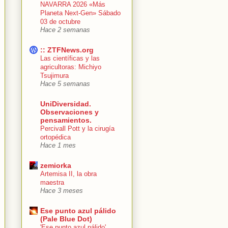
NAVARRA 2026 «Más
Planeta Next-Gen» Sábado
03 de octubre
Hace 2 semanas
:: ZTFNews.org
Las científicas y las
agricultoras: Michiyo
Tsujimura
Hace 5 semanas
UniDiversidad.
Observaciones y
pensamientos.
Percivall Pott y la cirugía
ortopédica
Hace 1 mes
zemiorka
Artemisa II, la obra
maestra
Hace 3 meses
Ese punto azul pálido
(Pale Blue Dot)
'Ese punto azul pálido'