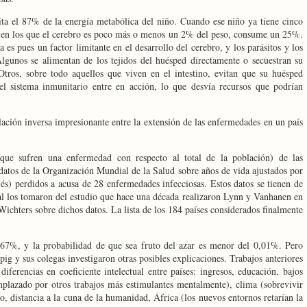
ita el 87% de la energía metabólica del niño. Cuando ese niño ya tiene cinco
os, en los que el cerebro es poco más o menos un 2% del peso, consume un 25%.
 es pues un factor limitante en el desarrollo del cerebro, y los parásitos y los
lgunos se alimentan de los tejidos del huésped directamente o secuestran su
Otros, sobre todo aquellos que viven en el intestino, evitan que su huésped
l sistema inmunitario entre en acción, lo que desvía recursos que podrían
ación inversa impresionante entre la extensión de las enfermedades en un país
que sufren una enfermedad con respecto al total de la población) de las
 datos de
la Organización
Mundial
de
la Salud
sobre años de vida ajustados por
és) perdidos a acusa de 28 enfermedades infecciosas. Estos datos se tienen de
ual los tomaron del estudio que hace una década realizaron
Lynn y Vanhanen en
 Wichters sobre dichos datos. La lista de los 184 países considerados finalmente
67%, y la probabilidad de que sea fruto del azar es menor del 0,01%. Pero
pig y sus colegas investigaron otras posibles explicaciones. Trabajos anteriores
iferencias en coeficiente intelectual entre países: ingresos, educación, bajos
emplazado por otros trabajos más estimulantes mentalmente), clima (sobrevivir
so, distancia a la cuna de la humanidad, África (los nuevos entornos retarían la