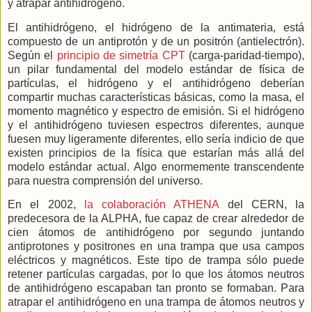
y atrapar antihidrógeno.
El antihidrógeno, el hidrógeno de la antimateria, está
compuesto de un antiprotón y de un positrón (antielectrón).
Según el
principio de simetría CPT
(carga-paridad-tiempo),
un pilar fundamental del modelo estándar de física de
partículas, el hidrógeno y el antihidrógeno deberían
compartir muchas características básicas, como la masa, el
momento magnético y espectro de emisión. Si el hidrógeno
y el antihidrógeno tuviesen espectros diferentes, aunque
fuesen muy ligeramente diferentes, ello sería indicio de que
existen principios de la física que estarían más allá del
modelo estándar actual.
Algo enormemente transcendente
para nuestra comprensión del universo.
En el 2002,
la colaboración ATHENA
del CERN, la
predecesora de
la ALPHA
, fue capaz de crear alrededor de
cien átomos de antihidrógeno por segundo juntando
antiprotones y positrones en una trampa que usa campos
eléctricos y magnéticos. Este tipo de trampa sólo puede
retener partículas cargadas, por lo que los
átomos neutros
de antihidrógeno escapaban tan pronto se formaban. Para
atrapar el antihidrógeno en una trampa de átomos neutros y