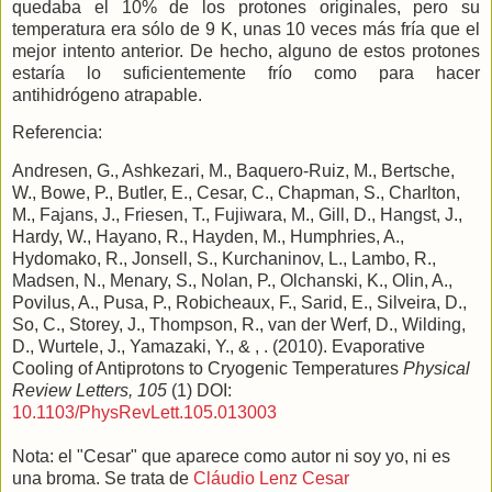
quedaba el 10% de los protones originales, pero su
temperatura era sólo de 9 K, unas 10 veces más fría que el
mejor intento anterior. De hecho, alguno de estos protones
estaría lo suficientemente frío como para hacer
antihidrógeno atrapable.
Referencia:
Andresen, G., Ashkezari, M., Baquero-Ruiz, M., Bertsche,
W., Bowe, P., Butler, E., Cesar, C., Chapman, S., Charlton,
M., Fajans, J., Friesen, T., Fujiwara, M., Gill, D., Hangst, J.,
Hardy, W., Hayano, R., Hayden, M., Humphries, A.,
Hydomako, R., Jonsell, S., Kurchaninov, L., Lambo, R.,
Madsen, N., Menary, S., Nolan, P., Olchanski, K., Olin, A.,
Povilus, A., Pusa, P., Robicheaux, F., Sarid, E., Silveira, D.,
So, C., Storey, J., Thompson, R., van der Werf, D., Wilding,
D., Wurtele, J., Yamazaki, Y., & , . (2010). Evaporative
Cooling of Antiprotons to Cryogenic Temperatures
Physical
Review Letters, 105
(1) DOI:
10.1103/PhysRevLett.105.013003
Nota: el "Cesar" que aparece como autor ni soy yo, ni es
una broma. Se trata de
Cláudio Lenz Cesar