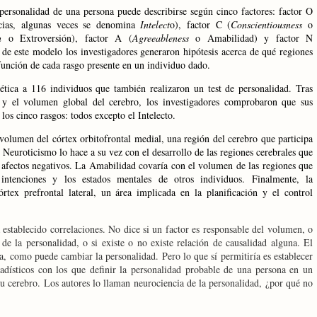
 personalidad de una persona puede describirse según cinco factores: factor O
ncias, algunas veces se denomina
Intelect
o), factor C (
Conscientiousness
o
n
o Extroversión), factor A (
Agreeableness
o Amabilidad) y factor N
de este modelo los investigadores generaron hipótesis acerca de qué regiones
función de cada rasgo presente en un individuo dado.
ética a 116 individuos que también realizaron un test de personalidad. Tras
o y el volumen global del cerebro, los investigadores comprobaron que sus
los cinco rasgos: todos excepto el Intelecto.
volumen del córtex orbitofrontal medial, una región del cerebro que participa
Neuroticismo lo hace a su vez con el desarrollo de las regiones cerebrales que
 afectos negativos.
La Amabilidad
covaría con el volumen de las regiones que
 intenciones y los estados mentales de otros individuos. Finalmente,
la
rtex prefrontal lateral, un área implicada en la planificación y el control
 establecido correlaciones. No dice si un factor es responsable del volumen, o
 de la personalidad, o si existe o no existe relación de causalidad alguna. El
a, como puede cambiar la personalidad. Pero lo que sí permitiría es establecer
tadísticos con los que definir la personalidad probable de una persona en un
 cerebro. Los autores lo llaman neurociencia de la personalidad, ¿por qué no