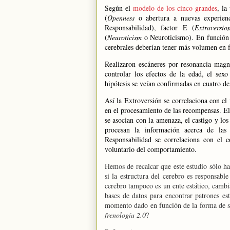
Según el
modelo de los cinco grandes
, la
(
Openness
o abertura a nuevas experie
Responsabilidad), factor E (
Extraversio
(
Neuroticism
o Neuroticismo). En función 
cerebrales deberían tener más volumen
en 
Realizaron escáneres por resonancia magn
controlar los efectos de la edad, el sex
hipótesis se veían confirmadas en cuatro de 
Así
la Extroversión
se correlaciona con el 
en el procesamiento de las recompensas. El 
se asocian con la amenaza, el castigo y los
procesan la información acerca de las
Responsabilidad
se correlaciona con el có
voluntario del comportamiento.
Hemos de recalcar que este estudio sólo ha
si la estructura del cerebro es responsable
cerebro tampoco es un ente estático, cambi
bases de datos para encontrar patrones es
momento dado en función de la forma de su
frenología 2.0
?