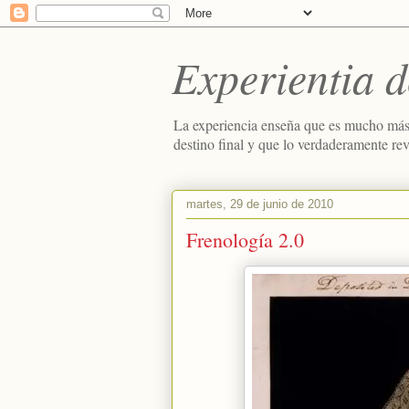
Experientia d
La experiencia enseña que es mucho más
destino final y que lo verdaderamente re
martes, 29 de junio de 2010
Frenología 2.0