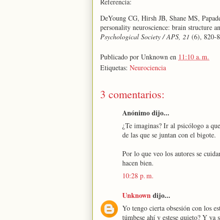
Referencia:
DeYoung CG, Hirsh JB, Shane MS, Papadem
personality neuroscience: brain structure a
Psychological Society / APS, 21
(6), 820-
Publicado por
Unknown
en
11:10 a. m.
Etiquetas:
Neurociencia
3 comentarios:
Anónimo dijo...
¿Te imaginas? Ir al psicólogo a qu
de las que se juntan con el bigote.
Por lo que veo los autores se cuid
hacen bien.
10:28 p. m.
Unknown
dijo...
Yo tengo cierta obsesión con los es
túmbese ahí y estese quieto? Y ya 