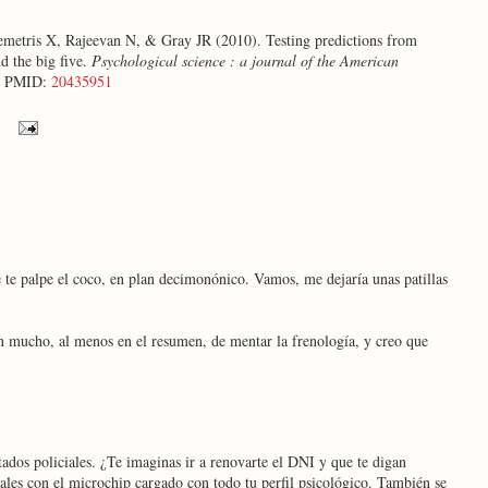
etris X, Rajeevan N, & Gray JR (2010). Testing predictions from
nd the big five.
Psychological science : a journal of the American
8 PMID:
20435951
e te palpe el coco, en plan decimonónico. Vamos, me dejaría unas patillas
an mucho, al menos en el resumen, de mentar la frenología, y creo que
tados policiales. ¿Te imaginas ir a renovarte el DNI y que te digan
sales con el microchip cargado con todo tu perfil psicológico. También se