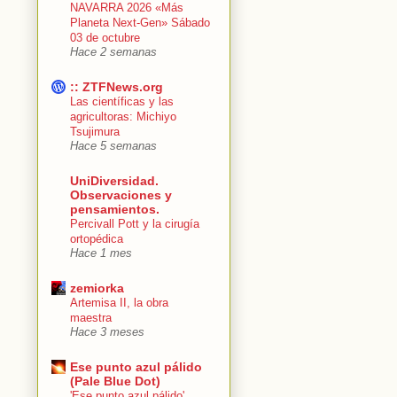
NAVARRA 2026 «Más
Planeta Next-Gen» Sábado
03 de octubre
Hace 2 semanas
:: ZTFNews.org
Las científicas y las
agricultoras: Michiyo
Tsujimura
Hace 5 semanas
UniDiversidad.
Observaciones y
pensamientos.
Percivall Pott y la cirugía
ortopédica
Hace 1 mes
zemiorka
Artemisa II, la obra
maestra
Hace 3 meses
Ese punto azul pálido
(Pale Blue Dot)
'Ese punto azul pálido'