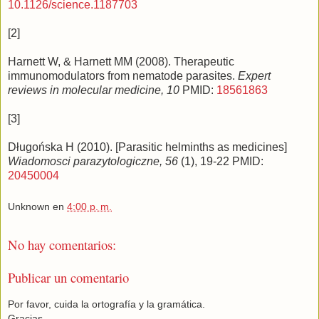
10.1126/science.1187703
[2]
Harnett W, & Harnett MM (2008). Therapeutic
immunomodulators from nematode parasites.
Expert
reviews in molecular medicine, 10
PMID:
18561863
[3]
Długońska H (2010). [Parasitic helminths as medicines]
Wiadomosci parazytologiczne, 56
(1), 19-22 PMID:
20450004
Unknown
en
4:00 p. m.
No hay comentarios:
Publicar un comentario
Por favor, cuida la ortografía y la gramática.
Gracias.