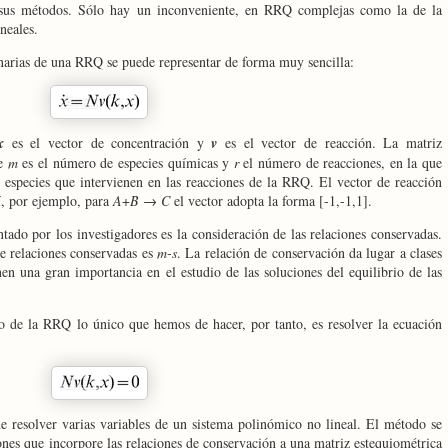
r sus métodos. Sólo hay un inconveniente, en RRQ complejas como la de la
neales.
inarias de una RRQ se puede representar de forma muy sencilla:
x
es el vector de concentración y
v
es el vector de reacción. La matriz
de
m
es el número de especies químicas y
r
el número de reacciones, en la que
as especies que intervienen en las reacciones de
la RRQ. El
vector de reacción
í, por ejemplo, para
A
+
B
→
C
el vector adopta la forma [-1,-1,1].
ado por los investigadores es la consideración de las relaciones conservadas.
e relaciones conservadas es
m
-
s
. La relación de conservación da lugar a clases
en una gran importancia en el estudio de las soluciones del equilibrio de las
io de
la RRQ
lo único que hemos de hacer, por tanto, es resolver la ecuación
de resolver varias variables de un sistema polinómico no lineal. El método se
ones que incorpore las relaciones de conservación a una matriz estequiométrica