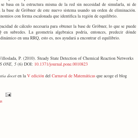
 se basa en la estructura misma de la red sin necesidad de simularla, ni de
la la base de Gröbner de este nuevo sistema usando un orden de eliminación.
nomios con forma escalonada que identifica la región de equilibrio.
pacidad de cálculo necesaria para obtener la base de Gröbner, lo que se puede
Q
en subredes. La geometría algebraica podría, entonces, predecir dónde
inámico en una RRQ, esto es, nos ayudará a encontrar el equilibrio.
Villoslada, P. (2010). Steady State Detection of Chemical Reaction Networks
S ONE, 5
(6) DOI:
10.1371/journal.pone.0010823
ntia docet
en la
V edición
del
Carnaval de Matemáticas
que acoge el blog
as