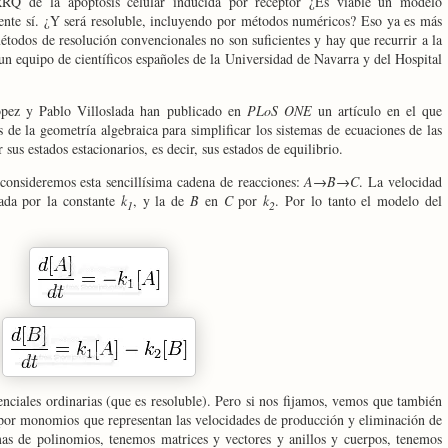
RRQ
de la apoptosis celular inducida por receptor ¿Es viable un modelo
te sí. ¿Y será resoluble, incluyendo por métodos numéricos? Eso ya es más
métodos de resolución convencionales no son suficientes y hay que recurrir a la
 un equipo de científicos españoles de
la Universidad
de Navarra y del Hospital
ópez y Pablo Villoslada han publicado en
PLoS ONE
un artículo en el que
 de la geometría algebraica para simplificar los sistemas de ecuaciones de las
sus estados estacionarios, es decir, sus estados de equilibrio.
 consideremos esta sencillísima cadena de reacciones:
A
→
B
→
C
. La velocidad
ada por la constante
k
, y la de
B
en
C
por
k
. Por lo tanto el modelo del
1
2
enciales ordinarias (que es resoluble). Pero si nos fijamos, vemos que también
 por monomios que representan las velocidades de producción y eliminación de
mas de polinomios, tenemos matrices y vectores y anillos y cuerpos, tenemos