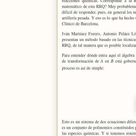
reacciones químicas. Corresponde a
la 
matemático de esta RRQ? Muy probablemen
difícil de responder, pues, en general los 
artillería pesada. Y eso es lo que ha hecho
Clínico de Barcelona.
Iván Martínez Forero, Antonio Peláez L
presentan un método basado en las técnicas
RRQ, de tal manera que es posible localizar 
Para entender dónde entra aquí el álgebra
de transformación de
A
en
B
está gobern
proceso es así de simple:
Esto es un sistema de dos ecuaciones difer
es un conjunto de polinomios constituidos
las especies químicas. Y si tenemos siste