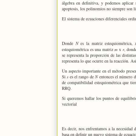
álgebra en definitiva, y podemos aplica
apoptosis, los polinomios no siempre son li
El sistema de ecuaciones diferenciales ord
Donde
N
es la matriz estequiométrica,
estequiométrica es una matriz
m
x
r
, don
se representa la proporción de las distint
representa lo que ocurre en la reacción. As
Un aspecto importante en el método present
Si
s
es el rango de
N
entonces el número d
de compatibilidad estequiométrica que tien
RRQ.
Si queremos hallar los puntos de equilibr
vectorial
Es decir, nos enfrentamos a la necesidad 
basa en definir un nuevo sistema de ecuaci