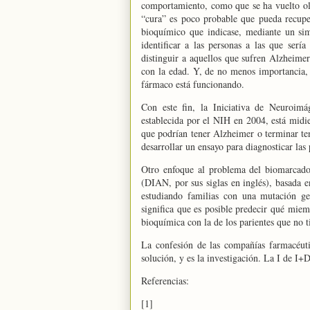
comportamiento, como que se ha vuelto olv
“cura” es poco probable que pueda recupe
bioquímico que indicase, mediante un sim
identificar a las personas a las que serí
distinguir a aquellos que sufren Alzheim
con la edad. Y, de no menos importancia, 
fármaco está funcionando.
Con este fin, la Iniciativa de Neuroim
establecida por el NIH en 2004, está midie
que podrían tener Alzheimer o terminar te
desarrollar un ensayo para diagnosticar las
Otro enfoque al problema del biomarcad
(DIAN, por sus siglas en inglés), basada 
estudiando familias con una mutación ge
significa que es posible predecir qué mie
bioquímica con la de los parientes que no t
La confesión de las compañías farmacéuti
solución, y es la investigación. La I de I+
Referencias:
[1]