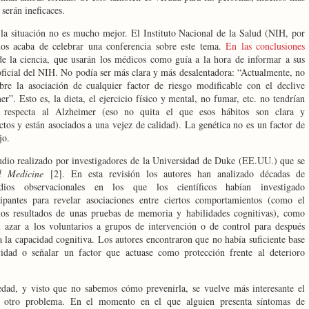
 serán ineficaces.
 la situación no es mucho mejor. El Instituto Nacional de la Salud (NIH, por
dos acaba de celebrar una conferencia sobre este tema.
En las conclusiones
e la ciencia, que usarán los médicos como guía a la hora de informar a sus
 oficial del NIH. No podía ser más clara y más desalentadora: “Actualmente, no
bre la asociación de cualquier factor de riesgo modificable con el declive
”. Esto es, la dieta, el ejercicio físico y mental, no fumar, etc. no tendrían
 respecta al Alzheimer (eso no quita el que esos hábitos son clara y
ctos y están asociados a una vejez de calidad). La genética no es un factor de
jo.
udio realizado por investigadores de la Universidad de Duke (EE.UU.) que se
al Medicine
[2]. En esta revisión los autores han analizado décadas de
tudios observacionales en los que los científicos habían investigado
ipantes para revelar asociaciones entre ciertos comportamientos (como el
los resultados de unas pruebas de memoria y habilidades cognitivas), como
l azar a los voluntarios a grupos de intervención o de control para después
 la capacidad cognitiva. Los autores encontraron que no había suficiente base
dad o señalar un factor que actuase como protección frente al deterioro
dad, y visto que no sabemos cómo prevenirla, se vuelve más interesante el
 es otro problema. En el momento en el que alguien presenta síntomas de