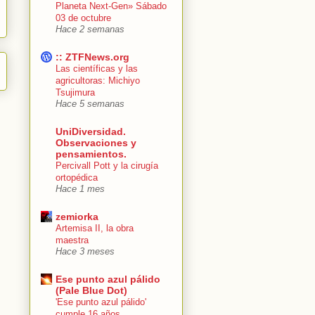
Planeta Next-Gen» Sábado
03 de octubre
Hace 2 semanas
:: ZTFNews.org
Las científicas y las
agricultoras: Michiyo
Tsujimura
Hace 5 semanas
UniDiversidad.
Observaciones y
pensamientos.
Percivall Pott y la cirugía
ortopédica
Hace 1 mes
zemiorka
Artemisa II, la obra
maestra
Hace 3 meses
Ese punto azul pálido
(Pale Blue Dot)
'Ese punto azul pálido'
cumple 16 años