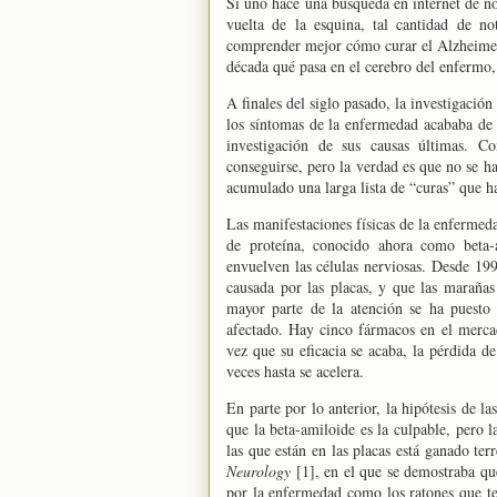
Si uno hace una búsqueda en internet de not
vuelta de la esquina, tal cantidad de n
comprender mejor cómo curar el Alzheimer”
década qué pasa en el cerebro del enferm
A finales del siglo pasado, la investigaci
los síntomas de la enfermedad acababa de 
investigación de sus causas últimas. C
conseguirse, pero la verdad es que no se 
acumulado una larga lista de “curas” que ha
Las manifestaciones físicas de la enfermed
de proteína, conocido ahora como beta-
envuelven las células nerviosas. Desde 19
causada por las placas, y que las marañas
mayor parte de la atención se ha puesto 
afectado. Hay cinco fármacos en el merca
vez que su eficacia se acaba, la pérdida 
veces hasta se acelera.
En parte por lo anterior, la hipótesis de l
que la beta-amiloide es la culpable, pero l
las que están en las placas está ganado te
Neurology
[1], en el que se demostraba que
por la enfermedad como los ratones que t