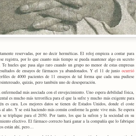
tamente reservadas, por no decir herméticas. El reloj empieza a contar para
se registra, por lo que cuanto más tiempo se pueda mantener algo en secreto
. Te hueles que pasa algo raro cuando un grupo no menor de estas empresas
resultados de ensayos de fármacos ya abandonados. Y el 11 de junio
ocurrió
perfiles de 4000 pacientes de 11 ensayos de tal forma que cada una pudiese
desinteresado, quizás, pero también uno de desesperación.
a enfermedad más asociada con el envejecimiento. Uno espera debilidad física,
ental es mucho más terrorífica para el que la sufre y mucho más exigente para
én es cara. Los mejores datos se tienen de Estados Unidos, donde el coste
s al año. Y se está haciendo más común conforme la gente vive más. Se espera
se triplique para el 2050. Por tanto, los que la sufren y la sociedad en su
miento efectivo. El fármaco correcto hará ganar a la compañía que lo fabrique
vos están ahí, pero…