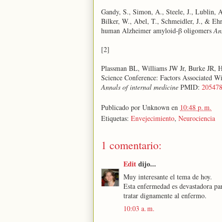
Gandy, S., Simon, A., Steele, J., Lublin, A
Bilker, W., Abel, T., Schmeidler, J., & Ehr
human Alzheimer amyloid-β oligomers
An
[2]
Plassman BL, Williams JW Jr, Burke JR, H
Science Conference: Factors Associated Wit
Annals of internal medicine
PMID:
20547
Publicado por
Unknown
en
10:48 p. m.
Etiquetas:
Envejecimiento
,
Neurociencia
1 comentario:
Edit
dijo...
Muy interesante el tema de hoy.
Esta enfermedad es devastadora par
tratar dignamente al enfermo.
10:03 a. m.