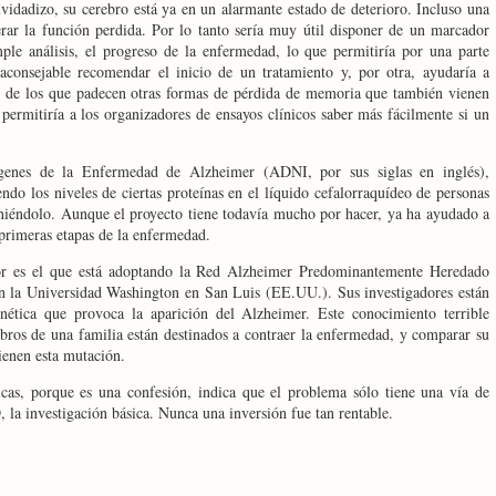
idadizo, su cerebro está ya en un alarmante estado de deterioro. Incluso una
rar la función perdida. Por lo tanto sería muy útil disponer de un marcador
ple análisis, el progreso de la enfermedad, lo que permitiría por una parte
a aconsejable recomendar el inicio de un tratamiento y, por otra, ayudaría a
er de los que padecen otras formas de pérdida de memoria que también vienen
permitiría a los organizadores de ensayos clínicos saber más fácilmente si un
ágenes de la Enfermedad de Alzheimer (ADNI, por sus siglas en inglés),
ndo los niveles de ciertas proteínas en el líquido cefalorraquídeo de personas
niéndolo. Aunque el proyecto tiene todavía mucho por hacer, ya ha ayudado a
 primeras etapas de la enfermedad.
or es el que está adoptando la Red Alzheimer Predominantemente Heredado
en la Universidad Washington en San Luis (EE.UU.). Sus investigadores están
nética que provoca la aparición del Alzheimer. Este conocimiento terrible
mbros de una familia están destinados a contraer la enfermedad, y comparar su
ienen esta mutación.
cas, porque es una confesión, indica que el problema sólo tiene una vía de
D, la investigación básica. Nunca una inversión fue tan rentable.