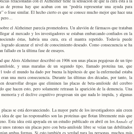
icias relacionadas con el Alzheimer tiene la sensación de que la cura está a la
otas de prensa hay que acaban con un “podría representar una ayuda para
 o frase similar. El hecho cierto es que se conoce mucho mejor que hace una
o, pero…
ón sobre el Alzheimer parecía prometedora. Un aluvión de fármacos que trataban
llegar al mercado y los investigadores se estaban embarcando confiados en la
onociendo éstas, habría una cura, era el mantra repetido. Todavía puede
ha logrado alcanzar el nivel de conocimiento deseado. Como consecuencia se ha
n fallado en la última fase de ensayos.
ad que Alois Alzheimer describió en 1906 son unas placas pegajosas de un tipo
amiloide, y unas marañas de un segundo tipo, llamado proteína tau, que
91 todo el mundo ha dado por buena la hipótesis de que la enfermedad estaba
 eran una mera consecuencia. Durante las últimas dos décadas, por tanto, la
en desarrollar drogas que eliminen las placas de beta-amiloide del cerebro
do que hacen esto, pero solamente retrasan la aparición de la demencia. Una
de memoria y el declive cognitivo progresan sin que nada lo impida, y algunas
as placas se está desvaneciendo. La mayor parte de los investigadores aún creen
a idea de que las responsables son las proteínas que flotan libremente más que
rreno. Esta idea está apoyada en un estudio publicado en abril en los
Annals of
 unos ratones sin placas pero con beta-amiloide libre se veían tan debilitados
enían ambas formas. Si esto también es verdad para las personas, muchos más