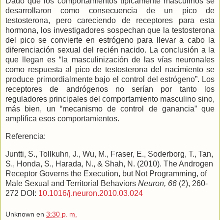
Dado que los comportamientos típicamente masculinos se
desarrollaron como consecuencia de un pico de
testosterona, pero careciendo de receptores para esta
hormona, los investigadores sospechan que la testosterona
del pico se convierte en estrógeno para llevar a cabo la
diferenciación sexual del recién nacido. La conclusión a la
que llegan es “la masculinización de las vías neuronales
como respuesta al pico de testosterona del nacimiento se
produce primordialmente bajo el control del estrógeno”. Los
receptores de andrógenos no serían por tanto los
reguladores principales del comportamiento masculino sino,
más bien, un “mecanismo de control de ganancia” que
amplifica esos comportamientos.
Referencia:
Juntti, S., Tollkuhn, J., Wu, M., Fraser, E., Soderborg, T., Tan,
S., Honda, S., Harada, N., & Shah, N. (2010). The Androgen
Receptor Governs the Execution, but Not Programming, of
Male Sexual and Territorial Behaviors
Neuron, 66
(2), 260-
272 DOI:
10.1016/j.neuron.2010.03.024
Unknown
en
3:30 p. m.