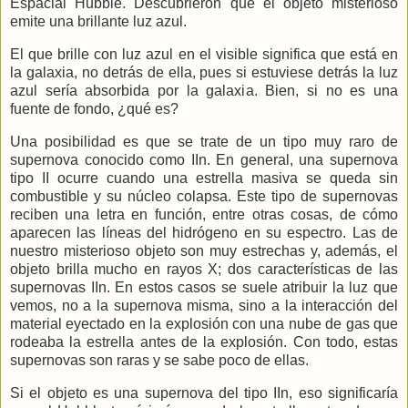
Espacial Hubble. Descubrieron que el objeto misterioso
emite una brillante luz azul.
El que brille con luz azul en el visible significa que está en
la galaxia, no detrás de ella, pues si estuviese detrás la luz
azul sería absorbida por la galaxia. Bien, si no es una
fuente de fondo, ¿qué es?
Una posibilidad es que se trate de un tipo muy raro de
supernova conocido como IIn. En general, una supernova
tipo II ocurre cuando una estrella masiva se queda sin
combustible y su núcleo colapsa. Este tipo de supernovas
reciben una letra en función, entre otras cosas, de cómo
aparecen las líneas del hidrógeno en su espectro. Las de
nuestro misterioso objeto son muy estrechas y, además, el
objeto brilla mucho en rayos X; dos características de las
supernovas IIn. En estos casos se suele atribuir la luz que
vemos, no a la supernova misma, sino a la interacción del
material eyectado en la explosión con una nube de gas que
rodeaba la estrella antes de la explosión. Con todo, estas
supernovas son raras y se sabe poco de ellas.
Si el objeto es una supernova del tipo IIn, eso significaría