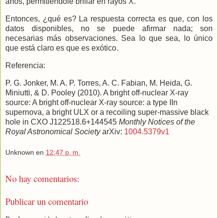
años, permitiéndole brillar en rayos X.
Entonces, ¿qué es? La respuesta correcta es que, con los
datos disponibles, no se puede afirmar nada; son
necesarias más observaciones. Sea lo que sea, lo único
que está claro es que es exótico.
Referencia:
P. G. Jonker, M. A. P. Torres, A. C. Fabian, M. Heida, G.
Miniutti, & D. Pooley (2010). A bright off-nuclear X-ray
source: A bright off-nuclear X-ray source: a type IIn
supernova, a bright ULX or a recoiling super-massive black
hole in CXO J122518.6+144545
Monthly Notices of the
Royal Astronomical Society
arXiv:
1004.5379v1
Unknown
en
12:47 p. m.
No hay comentarios:
Publicar un comentario