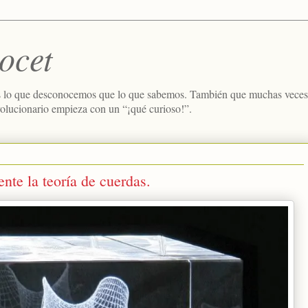
ocet
 lo que desconocemos que lo que sabemos. También que muchas veces e
volucionario empieza con un “¡qué curioso!”.
te la teoría de cuerdas.