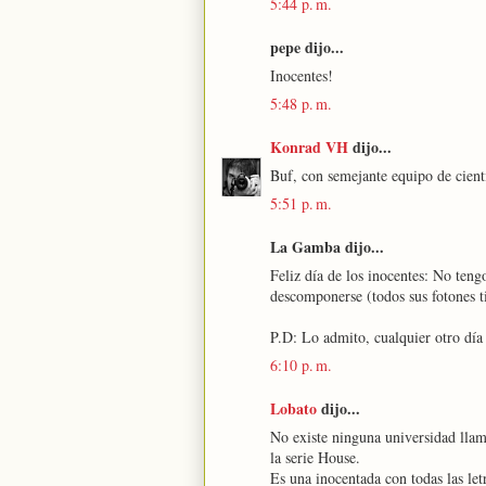
5:44 p. m.
pepe dijo...
Inocentes!
5:48 p. m.
Konrad VH
dijo...
Buf, con semejante equipo de cientí
5:51 p. m.
La Gamba dijo...
Feliz día de los inocentes: No teng
descomponerse (todos sus fotones t
P.D: Lo admito, cualquier otro día 
6:10 p. m.
Lobato
dijo...
No existe ninguna universidad llam
la serie House.
Es una inocentada con todas las let