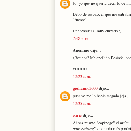
Jo! yo que no quería decir lo de in
Debo de reconocer que me entraban
"fuente".
Enhorabuena, muy currado ;)
7:48 p. m.
Anónimo dijo...
¿Besinos? Me apellido Besinós, con 
xDDDD
12:23 a. m.
giulianno3000
dijo...
pues yo me lo habia tragado jaja , 
12:35 a. m.
enric
dijo...
Ahora mismo "copipego" el artículo
power-string"
que nada más ponérte