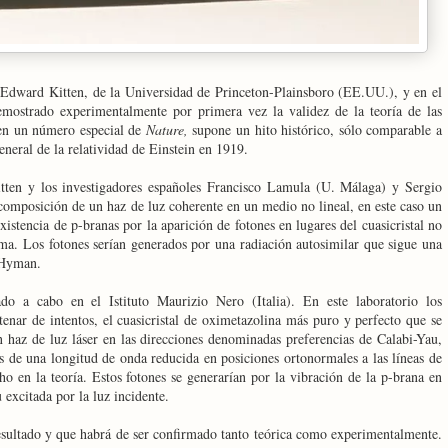
 Edward Kitten, de la Universidad de Princeton-Plainsboro (EE.UU.), y en el
demostrado experimentalmente por primera vez la validez de la teoría de las
 en un número especial de
Nature,
supone un hito histórico, sólo comparable a
eneral de la relatividad de Einstein en 1919.
Kitten y los investigadores españoles Francisco Lamula (U. Málaga) y Sergio
composición de un haz de luz coherente en un medio no lineal, en este caso un
existencia de p-branas por la aparición de fotones en lugares del cuasicristal no
sma. Los fotones serían generados por una radiación autosimilar que sigue una
-Hyman.
ado a cabo en el Istituto Maurizio Nero (Italia). En este laboratorio los
tenar
de intentos, el cuasicristal de oximetazolina más puro y perfecto que se
n haz de luz láser en las direcciones denominadas preferencias de Calabi-Yau,
es de una longitud de onda reducida en posiciones ortonormales a las líneas de
cho en la teoría. Estos fotones se generarían por la vibración de la p-brana en
 excitada por la luz incidente.
esultado y que habrá de ser confirmado tanto teórica como experimentalmente.