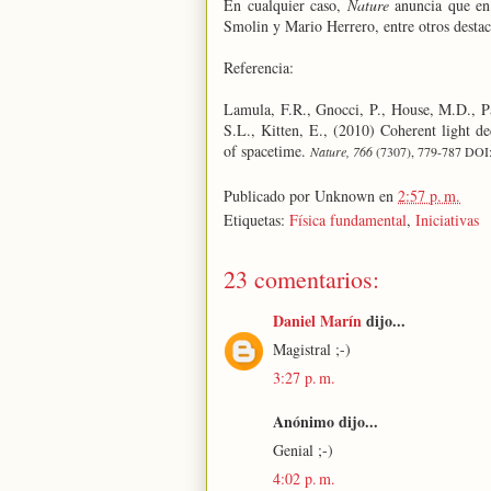
En cualquier caso,
Nature
anuncia que en 
Smolin y Mario Herrero, entre otros destaca
Referencia:
Lamula, F.R., Gnocci, P., House, M.D., Pas
S.L., Kitten, E., (2010)
Coherent light de
of spacetime.
Nature, 766
(7307), 779-787 DOI
Publicado por
Unknown
en
2:57 p. m.
Etiquetas:
Física fundamental
,
Iniciativas
23 comentarios:
Daniel Marín
dijo...
Magistral ;-)
3:27 p. m.
Anónimo dijo...
Genial ;-)
4:02 p. m.