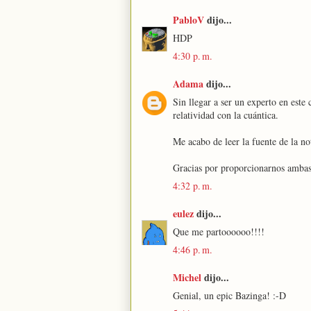
PabloV
dijo...
HDP
4:30 p. m.
Adama
dijo...
Sin llegar a ser un experto en este 
relatividad con la cuántica.
Me acabo de leer la fuente de la no
Gracias por proporcionarnos ambas 
4:32 p. m.
eulez
dijo...
Que me partoooooo!!!!
4:46 p. m.
Michel
dijo...
Genial, un epic Bazinga! :-D