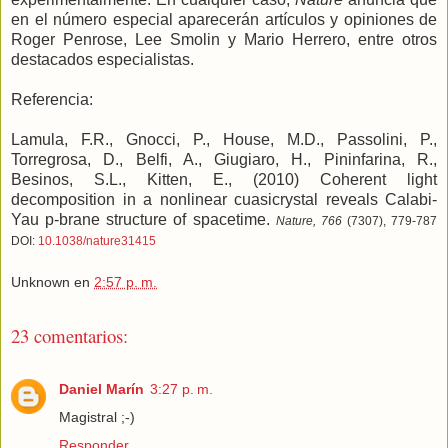
en el número especial aparecerán artículos y opiniones de
Roger Penrose, Lee Smolin y Mario Herrero, entre otros
destacados especialistas.
Referencia:
Lamula, F.R., Gnocci, P., House, M.D., Passolini, P.,
Torregrosa, D., Belfi, A., Giugiaro, H., Pininfarina, R.,
Besinos, S.L., Kitten, E., (2010)
Coherent light
decomposition in a nonlinear cuasicrystal reveals Calabi-
Yau p-brane structure of spacetime.
Nature, 766
(7307), 779-787
DOI:
10.1038/nature31415
Unknown
en
2:57 p. m.
23 comentarios:
Daniel Marín
3:27 p. m.
Magistral ;-)
Responder