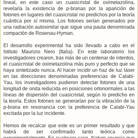
lineal, en este caso un cuasicristal de oximetazolina,
revelaría la existencia de p-branas por la aparición de
fotones en lugares del cuasicristal no predichos por la teoría
cuántica por sí misma. Los fotones serían generados por
una radiación autosimilar que sigue una pauta denominada
compactón de Rosenau-Hyman.
El desarrollo experimental ha sido llevado a cabo en el
Istituto Maurizio Nero (Italia). En este laboratorio los
investigadores crearon, tras más de un
centenar
de intentos,
el cuasicristal de oximetazolina más puro y perfecto que se
haya sintetizado nunca. Al hacer incidir un haz de luz láser
en las direcciones denominadas preferencias de Calabi-
Yau, los investigadores pudieron detectar fotones de una
longitud de onda reducida en posiciones ortonormales a las
líneas de dispersión del cuasicristal, según lo predicho en
la teoría. Estos fotones se generarían por la vibración de la
p-brana en resonancia con la preferencia de Calabi-Yau
excitada por la luz incidente.
Hemos de recalcar que este es un primer resultado y que
habrá de ser confirmado tanto teórica como
experimentalmente. En cualquier caso,
Nature
anuncia que