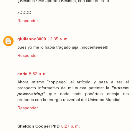
¿Besinos? Me apellido Besinós, con tilde en la "o".
xDDDD
Responder
giulianno3000
12:35 a. m.
pues yo me lo habia tragado jaja , inocenteeee!!!!
Responder
enric
5:52 p. m.
Ahora mismo "copipego" el artículo y pasa a ser el
prospecto informativo de mi nueva patente: la
"pulsera
power-string"
que nada más ponértela encaja tus
protones con la energía universal del Universo Mundial.
Responder
Sheldon Cooper PhD
6:27 p. m.