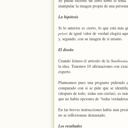
Se puede escribir un libro sobre el tem
manipular la imagen propia de una persona
La hipótesis
Si lo anterior es cierto, lo que está más
priori
de igual valor de verdad elegirá aqu
y, segundo, con su imagen de sí mismo.
El diseño
Cuando leímos el artículo de la
Smithsoni
la idea. Tenemos 10 afirmaciones con exac
experto.
Planteamos pues una pregunta pidiendo qu
comparado con si se pide que se identifi
(después de todo, todas son ciertas), es má
que no había opciones de “todas verdaderas”
En las breves instrucciones había más pres
no se reflexionase demasiado.
Los resultados