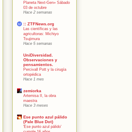
Planeta Next-Gen» Sábado
03 de octubre
Hace 2 semanas
:: ZTFNews.org
Las científicas y las
agricultoras: Michiyo
Tsujimura
Hace 5 semanas
UniDiversidad.
Observaciones y
pensamientos.
Percivall Pott y la cirugía
ortopédica
Hace 1 mes
zemiorka
Artemisa II, la obra
maestra
Hace 3 meses
Ese punto azul pálido
(Pale Blue Dot)
'Ese punto azul pálido'
cumple 16 años