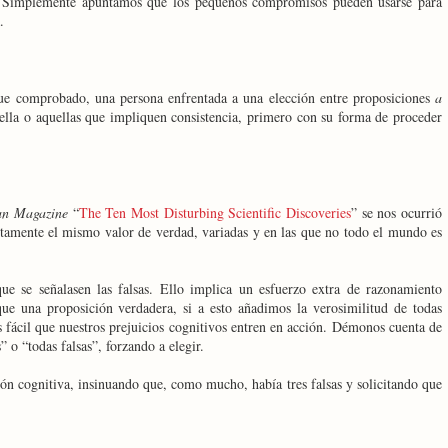
a. Simplemente apuntamos que los pequeños compromisos pueden usarse para
.
 que comprobado, una persona enfrentada a una elección entre proposiciones
a
ella o aquellas que impliquen consistencia, primero con su forma de proceder
an Magazine
“
The Ten Most Disturbing Scientific Discoveries
” se nos ocurrió
tamente el mismo valor de verdad, variadas y en las que no todo el mundo es
e se señalasen las falsas. Ello implica un esfuerzo extra de razonamiento
que una proposición verdadera, si a esto añadimos la verosimilitud de todas
s fácil que nuestros prejuicios cognitivos entren en acción. Démonos cuenta de
 o “todas falsas”, forzando a elegir.
ión cognitiva, insinuando que, como mucho, había tres falsas y solicitando que