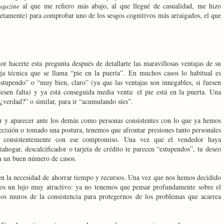
gazine
al que me refiero más abajo, al que llegué de casualidad, me hizo
letamente) para comprobar uno de los sesgos cognitivos más arraigados, el que
r hacerte esta pregunta después de detallarte las maravillosas ventajas de su
ja técnica que se llama “pie en la puerta”. En muchos casos lo habitual es
tupendo” o “muy bien, claro” (ya que las ventajas son innegables, si fuesen
ciesen falta) y ya está conseguida media venta: el pie está en la puerta. Una
 ¿verdad?” o similar, para ir “acumulando síes”.
r y aparecer ante los demás como personas consistentes con lo que ya hemos
isión o tomado una postura, tenemos que afrontar presiones tanto personales
os consistentemente con ese compromiso. Una vez que el vendedor haya
ahogar, descalcificador o tarjeta de crédito te parecen “estupendos”, tu deseo
en un buen número de casos.
en la necesidad de ahorrar tiempo y recursos. Una vez que nos hemos decidido
rnos un lujo muy atractivo: ya no tenemos que pensar profundamente sobre el
os muros de la consistencia para protegernos de los problemas que acarrea