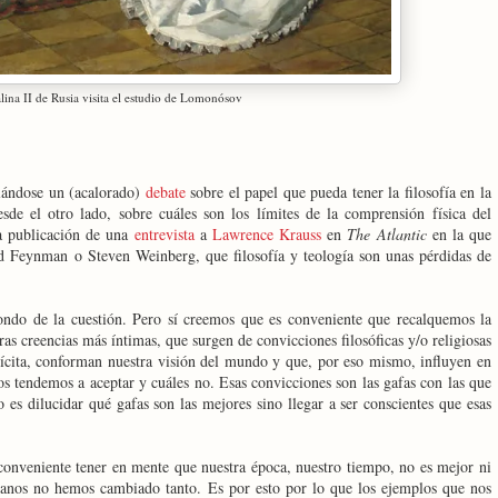
lina II de Rusia visita el estudio de Lomonósov
lándose un (acalorado)
debate
sobre el papel que pueda tener la filosofía en la
sde el otro lado, sobre cuáles son los límites de la comprensión física del
la publicación de una
entrevista
a
Lawrence Krauss
en
The Atlantic
en la que
ard Feynman o Steven Weinberg, que filosofía y teología son unas pérdidas de
ondo de la cuestión. Pero sí creemos que es conveniente que recalquemos la
as creencias más íntimas, que surgen de convicciones filosóficas y/o religiosas
ícita, conforman nuestra visión del mundo y que, por eso mismo, influyen en
s tendemos a aceptar y cuáles no. Esas convicciones son las gafas con las que
 es dilucidar qué gafas son las mejores sino llegar a ser conscientes que esas
 conveniente tener en mente que nuestra época, nuestro tiempo, no es mejor ni
umanos no hemos cambiado tanto. Es por esto por lo que los ejemplos que nos