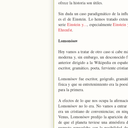
ofrece la historia son útiles.
Sin duda un caso paradigmático de la influe
es el de Einstein. Lo hemos tratado exten
serie
Einstein y...
, especialmente
Einstein
Ehrenfst
.
Lomonósov
Hoy vamos a tratar de otro caso si cabe más
moderna y, sin embargo, un desconocido f
anterior dirigido a la Wikipedia en espa
escritor, gramático, poeta, ferviente cristi
Lomonósov fue escritor, geógrafo, gramáti
física y que su entretenimiento era la poe
para la primera.
A efectos de lo que nos ocupa la afirmació
Lomonósov no lo era. No vamos a entrar e
era un cristiano de conveniencias; en nin
Venus, Lomonósov predijo la aparición de u
de que el planeta tuviese una atmósfera
respecto especulaba con la posibilidad de