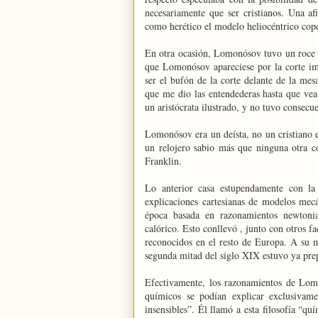
necesariamente que ser cristianos. Una a
como herético el modelo heliocéntrico cope
En otra ocasión, Lomonósov tuvo un roce 
que Lomonósov apareciese por la corte i
ser el bufón de la corte delante de la mes
que me dio las entendederas hasta que ve
un aristócrata ilustrado, y no tuvo consecu
Lomonósov era un deísta, no un cristiano 
un relojero sabio más que ninguna otra c
Franklin.
Lo anterior casa estupendamente con la 
explicaciones cartesianas de modelos mec
época basada en razonamientos newtonia
calórico. Esto conllevó , junto con otros f
reconocidos en el resto de Europa. A su 
segunda mitad del siglo XIX estuvo ya prep
Efectivamente, los razonamientos de Lom
químicos se podían explicar exclusivame
insensibles”. Él llamó a esta filosofía “q