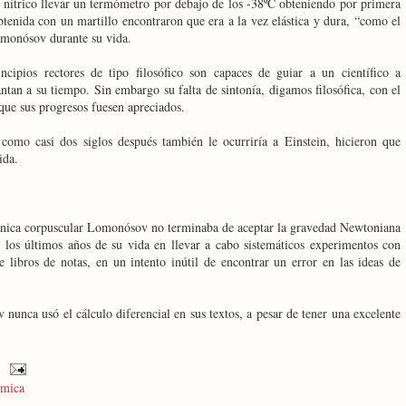
 nítrico llevar un termómetro por debajo de los -38ºC obteniendo por primera
tenida con un martillo encontraron que era a la vez elástica y dura, “como el
monósov durante su vida.
ipios rectores de tipo filosófico son capaces de guiar a un científico a
ntan a su tiempo. Sin embargo su falta de sintonía, digamos filosófica, con el
 que sus progresos fuesen apreciados.
, como casi dos siglos después también le ocurriría a Einstein, hicieron que
ida.
ánica corpuscular Lomonósov no terminaba de aceptar la gravedad Newtoniana
 los últimos años de su vida en llevar a cabo sistemáticos experimentos con
e libros de notas, en un intento inútil de encontrar un error en las ideas de
unca usó el cálculo diferencial en sus textos, a pesar de tener una excelente
mica