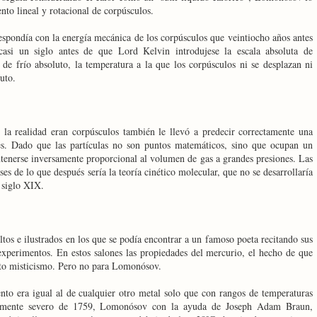
to lineal y rotacional de corpúsculos.
espondía con la energía mecánica de los corpúsculos que veintiocho años antes
casi un siglo antes de que Lord Kelvin introdujese la escala absoluta de
e frío absoluto, la temperatura a la que los corpúsculos ni se desplazan ni
uto.
a realidad eran corpúsculos también le llevó a predecir correctamente una
es. Dado que las partículas no son puntos matemáticos, sino que ocupan un
ntenerse inversamente proporcional al volumen de gas a grandes presiones. Las
 de lo que después sería la teoría cinético molecular, que no se desarrollaría
 siglo XIX.
ultos e ilustrados en los que se podía encontrar a un famoso poeta recitando sus
 experimentos. En estos salones las propiedades del mercurio, el hecho de que
erto misticismo. Pero no para Lomonósov.
to era igual al de cualquier otro metal solo que con rangos de temperaturas
ularmente severo de 1759, Lomonósov con la ayuda de Joseph Adam Braun,