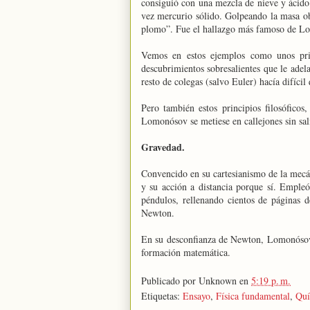
consiguió con una mezcla de nieve y ácido
vez mercurio sólido. Golpeando la masa ob
plomo”. Fue el hallazgo más famoso de Lo
Vemos en estos ejemplos como unos princ
descubrimientos sobresalientes que le adela
resto de colegas (salvo Euler) hacía difícil
Pero también estos principios filosóficos
Lomonósov se metiese en callejones sin sal
Gravedad.
Convencido en su cartesianismo de la mec
y su acción a distancia porque sí. Empleó
péndulos, rellenando cientos de páginas d
Newton.
En su desconfianza de Newton, Lomonósov n
formación matemática.
Publicado por
Unknown
en
5:19 p. m.
Etiquetas:
Ensayo
,
Física fundamental
,
Quí