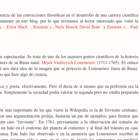
ncia de las convicciones filosóficas en el desarrollo de una carrera científica
samente en este blog, por lo que invitamos al lector interesado que visite la
 y ...Ernst Mach
,
Einstein y...Niels Henrik David Bohr
y
Einstein y... Paul
 espectacular. Se trata de uno de los mayores genios científicos de la historia
uera de su Rusia natal,
Mijaíl Vasílievich Lomonósov
(1711-1765). El enlace
ñol nos dará idea de la imagen que se proyecta de Lomonósov fuera de Rusia:
ano que hizo algo de ciencia.
co y poeta, efectivamente. Pero él decía de sí mismo que su profesión era la
sía. Simplemente la sociedad podía valorar la segunda pero no estaba preparada
n más importante de las que vierte la Wikipedia es la de ferviente cristiano.
n una argumentación prolija, bastarán un par de ejemplos, para ilustrar que
gún caso “ferviente”. En 1761, previamente a la observación del tránsito de
n halo en el contorno del planeta al comienzo y al final del tránsito en caso
 densa. Este halo fue observado y en la memoria que Lomonósov escribió al
 que existiese vida y que, en el caso de existir los venusianos no tendrían