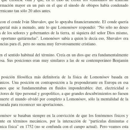
firmación mayor en un país en el que el sínodo de obispos había condenado
rnicano tan sólo 20 años antes.
con el conde Iván Shuvalov, que lo apoyaba financieramente. El conde quería
mperial más a menudo, ante lo que Lomonósov respondió: “No sólo no deseo
a de los señores y gobernantes de la tierra, ni siquiera del señor Dios mismo,
a oportuno quitármelas”. Lomonósov sabía a quien le decía eso, Shuvalov era
encias para él, pero no suena muy fervorosamente cristiano.
en el sentido habitual del término. Creía en un dios que era fundamentalmente
osa. Sus posiciones eran muy similares a las de su contemporáneo Benjamin
posición filosófica más definitoria de la física de Lomonósov basada en
ánicos. Una posición en contraposición a la preponderante en Europa en esa
nos que se fundamentaban en fluidos imponderables: éter, electricidad o
actores de tipo personal y geopolítico, a que grandes descubrimientos no fuesen
muerte el mundo olvidó por completo a Lomonósov, sólo la mentalidad de la
arada para reconocer sus aportaciones.
onósov se basaban siempre en la convicción de que los fenómenos físicos y
nte en términos mecánicos, por la interacción de “partículas diminutas e
uímica física” en 1752 (no se confunda con el campo actual). Pero veamos esta