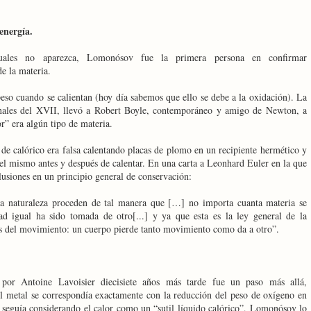
energía.
uales no aparezca, Lomonósov fue la primera persona en confirmar
e la materia.
eso cuando se calientan (hoy día sabemos que ello se debe a la oxidación). La
nales del XVII, llevó a Robert Boyle, contemporáneo y amigo de Newton, a
r” era algún tipo de materia.
 calórico era falsa calentando placas de plomo en un recipiente hermético y
el mismo antes y después de calentar. En una carta a Leonhard Euler en la que
usiones en un principio general de conservación:
a naturaleza proceden de tal manera que […] no importa cuanta materia se
d igual ha sido tomada de otro[...] y ya que esta es la ley general de la
yes del movimiento: un cuerpo pierde tanto movimiento como da a otro”.
por Antoine Lavoisier diecisiete años más tarde fue un paso más allá,
l metal se correspondía exactamente con la reducción del peso de oxígeno en
ue seguía considerando el calor como un “sutil líquido calórico”, Lomonósov lo