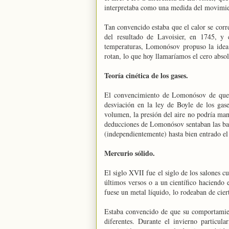
interpretaba como una medida del movimien
Tan convencido estaba que el calor se corr
del resultado de Lavoisier, en 1745, y 
temperaturas, Lomonósov propuso la idea d
rotan, lo que hoy llamaríamos el cero absol
Teoría cinética de los gases.
El convencimiento de Lomonósov de que l
desviación en la ley de Boyle de los gas
volumen, la presión del aire no podría ma
deducciones de Lomonósov sentaban las bases
(independientemente) hasta bien entrado el
Mercurio sólido.
El siglo XVII fue el siglo de los salones c
últimos versos o a un científico haciendo
fuese un metal líquido, lo rodeaban de ci
Estaba convencido de que su comportamien
diferentes. Durante el invierno partic