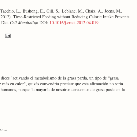
iTacchio, L., Bushong, E., Gill, S., Leblanc, M., Chaix, A., Joens, M.,
 (2012). Time-Restricted Feeding without Reducing Caloric Intake Prevents
t Diet
Cell Metabolism
DOI:
10.1016/j.cmet.2012.04.019
dices "activando el metabolismo de la grasa parda, un tipo de “grasa
e más en calor", quizás convendría precisar que esta afirmación no sería
es humanos, porque la mayoría de nosotros carecemos de grasa parda en la
o...: