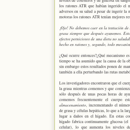
niveles de colesterol y de glucosa en sang
los ratones ATR que habían ingerido el
adversos en su salud a pesar de ingerir la 
motoras los ratones ATR tenían mejores res
¡Ojo! No debemos caer en la tentación de
grasa siempre que después ayunemos. Estos
efectos perniciosos de una dieta no saludab
hecho en ratones y, segundo, todo mecanis
¿Qué ocurre entonces?¿Qué mecanismo es 
tiempo se ha asumido que la causa de la ob
sin embargo estos resultados ponen de manif
también a ella perturbando las rutas metabó
Los investigadores encontraron que el cue
la grasa mientras comemos y que comienz
sólo después de unas pocas horas de ay
comemos frecuentemente el cuerpo e
almacenamiento
, incrementando el númer
de grasa y células hepáticas, lo que a la la
lugar a daños en el hígado. En estas co
hígado fabrica continuamente glucosa (el
celular), lo que aumenta los niveles d