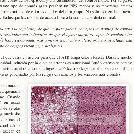
re así como daños hepáticos y una disminución del control motor. Por su parte,
 mismo tipo de comida grasa pesaban un 28% menos y no mostraban efectos
misma cantidad de calorías que los del otro grupo. No sólo eso, en las pruebas
ultados que los ratones de acceso libre a la comida con dieta normal.
 saltar a la conclusión de que no pasa nada si comemos un montón de comida
 resultados son indiciarios de que el ayuno diario es capaz de combatir los
le hasta cierto punto más o menos significativo. Pero, primero, el estudio está
mo de compensación tiene sus límites.
el que entra en acción para que el ATR tenga estos efectos? Durante mucho
esidad inducida por la dieta en ratones es nutricional (qué y cuánto se come);
iesto que el reparto de la ingesta calórica a lo largo del día podría contribuir
licas gobernadas por los relojes circadianos y los sensores nutricionales.
rpo almacena
a a quemarla
uno. Cuando
stá en
modo
o de células
rga puede dar
ndiciones el
 combustible
e azúcar en