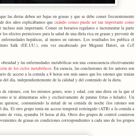
que las dietas deben ser bajas en grasas y que se debe comer frecuentemente
s de dos años explicábamos que
cuándo comes puede ser tan importante como
 incluso más importante. Comer en horarios regulares e incrementar la parte
 los efectos perniciosos para la salud de una dieta rica en grasas y prevenir de
s enfermedades hepáticas, al menos en ratones. Los resultados los publica el
stituto Salk (EE.UU.), esta vez encabezado por Megumi Hatori, en
Cell
la obesidad y las enfermedades metabólicas son una consecuencia efectivamente
ción de los ciclos metabólicos
. En esencia, las conclusiones de los autores son
ario de acceso a la comida a 8 horas son más sanos que los ratones que tenían
as del día, independientemente de la calidad y del contenido de la dieta.
s de ratones, con los mismos genes, sexo y edad, con una dieta en la que el
omo si te alimentaras sólo y exclusivamente de patatas fritas o helado). Un
e quisiese, consumiendo la mitad de su comida de noche (los ratones son
el día. El otro grupo tenía un acceso temporal restringido (ATR) a la comida a
punto de vista, ayunaba 16 horas al día. Otros dos grupos de control comieron
ovenientes de grasas en condiciones correspondientes a cada uno de los grupos