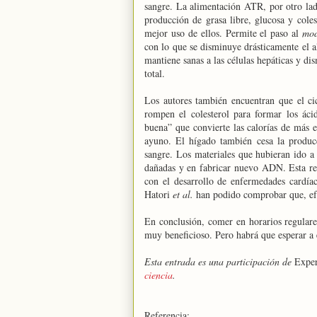
sangre. La alimentación ATR, por otro lad
producción de grasa libre, glucosa y coles
mejor uso de ellos. Permite el paso al
mo
con lo que se disminuye drásticamente el 
mantiene sanas a las células hepáticas y di
total.
Los autores también encuentran que el ci
rompen el colesterol para formar los áci
buena” que convierte las calorías de más e
ayuno. El hígado también cesa la producc
sangre. Los materiales que hubieran ido a
dañadas y en fabricar nuevo ADN. Esta rep
con el desarrollo de enfermedades cardíaca
Hatori
et al.
han podido comprobar que, efe
En conclusión, comer en horarios regulare
muy beneficioso. Pero habrá que esperar a
Esta entrada es una participación de
Exper
ciencia
.
Referencia: