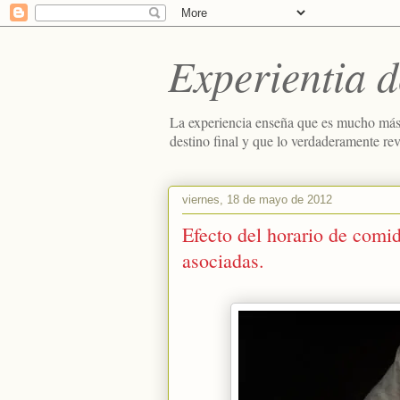
Experientia d
La experiencia enseña que es mucho más
destino final y que lo verdaderamente re
viernes, 18 de mayo de 2012
Efecto del horario de comi
asociadas.