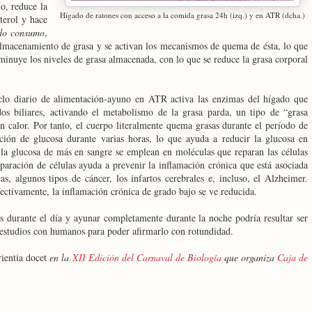
o, reduce la
Hígado de ratones con acceso a la comida grasa 24h (izq.) y en ATR (dcha.)
terol y hace
do consumo
,
almacenamiento de grasa y se activan los mecanismos de quema de ésta, lo que
sminuye los niveles de grasa almacenada, con lo que se reduce la grasa corporal
clo diario de alimentación-ayuno en ATR activa las enzimas del hígado que
dos biliares, activando el metabolismo de la grasa parda, un tipo de “grasa
n calor. Por tanto, el cuerpo literalmente quema grasas durante el período de
ión de glucosa durante varias horas, lo que ayuda a reducir la glucosa en
 la glucosa de más en sangre se emplean en moléculas que reparan las células
aración de células ayuda a prevenir la inflamación crónica que está asociada
s, algunos tipos de cáncer, los infartos cerebrales e, incluso, el Alzheimer.
ctivamente, la inflamación crónica de grado bajo se ve reducida.
s durante el día y ayunar completamente durante la noche podría resultar ser
 estudios con humanos para poder afirmarlo con rotundidad.
ientia docet
en la
XII Edición del Carnaval de Biología
que organiza
Caja de