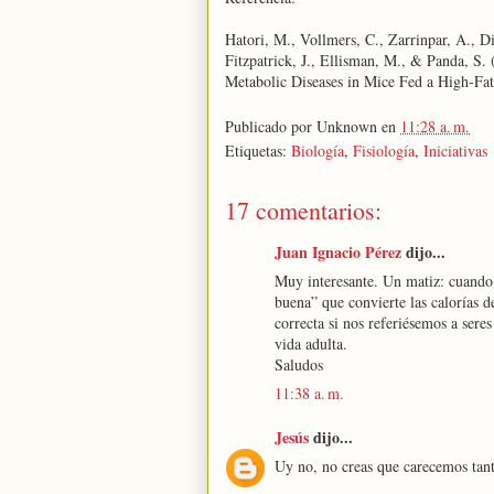
Hatori, M., Vollmers, C., Zarrinpar, A., D
Fitzpatrick, J., Ellisman, M., & Panda, S.
Metabolic Diseases in Mice Fed a High-Fa
Publicado por
Unknown
en
11:28 a. m.
Etiquetas:
Biología
,
Fisiología
,
Iniciativas
17 comentarios:
Juan Ignacio Pérez
dijo...
Muy interesante. Un matiz: cuando 
buena” que convierte las calorías d
correcta si nos referiésemos a ser
vida adulta.
Saludos
11:38 a. m.
Jesús
dijo...
Uy no, no creas que carecemos tant