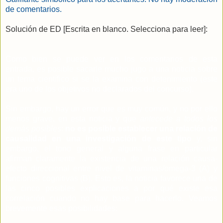
de comentarios.
Solución de ED [Escrita en blanco. Selecciona para leer]:
Como bien se puede ver en los comentarios de esta
entrada, es posible sacarle mucho jugo a una noticia sobre
un tema científico si se la examina con detenimiento (este
era uno de los objetivos no declarados del concurso).
Sin embargo, hay un error que es muy común, y no por ello
menos grave, en esta noticia y que
antecede a todos los
demás posibles
:
no es posible establecer una relación de
causalidad en una investigación de este tipo
y, sin
embargo, el tono general y alguna frase en particular
afirman claramente la existencia de una relación causa-
efecto direccional entre nivel de vitaminas/omega-3 (A) y
funciones cognitivas (B). Esto es, la noticia favorece una de
las cinco posibles explicaciones a por qué existe esa
correlación cuando no hay base para hacerlo. Veamos
brevemente esas posibilidades: