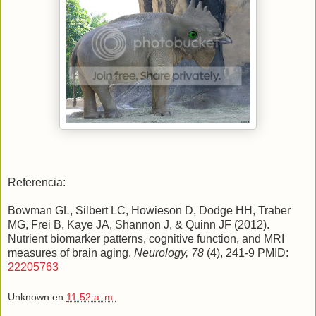
Referencia:
Bowman GL, Silbert LC, Howieson D, Dodge HH, Traber
MG, Frei B, Kaye JA, Shannon J, & Quinn JF (2012).
Nutrient biomarker patterns, cognitive function, and MRI
measures of brain aging.
Neurology, 78
(4), 241-9 PMID:
22205763
Unknown
en
11:52 a. m.