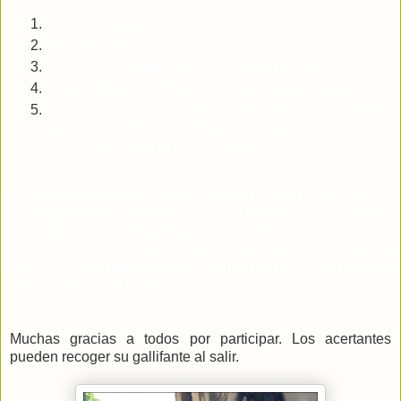
A es causa de B
B es causa de A
Un factor desconocido C es la causa de A y B
Una combinación de las tres posibilidades anteriores
La correlación es una mera coincidencia. Una muestra
mayor y/o la comprobación de posibles errores
sistemáticos podrían hacerla desaparecer.
El estudio original en el que se basa la noticia, como apunta
algún participante, tiene mucho cuidado en no incurrir en el
error de favorecer ninguna de las explicaciones posibles.
Por otra parte este trabajo aislado no tiene otra ambición
que la de constatar un dato. El redactor es el que lo ha
convertido en un titular.
Muchas gracias a todos por participar. Los acertantes
pueden recoger su gallifante al salir.