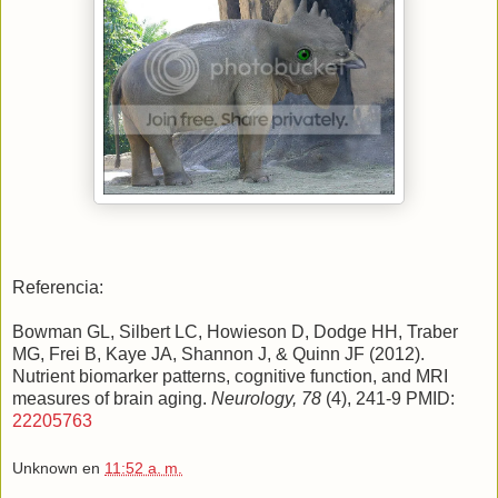
Referencia:
Bowman GL, Silbert LC, Howieson D, Dodge HH, Traber
MG, Frei B, Kaye JA, Shannon J, & Quinn JF (2012).
Nutrient biomarker patterns, cognitive function, and MRI
measures of brain aging.
Neurology, 78
(4), 241-9 PMID:
22205763
Unknown
en
11:52 a. m.