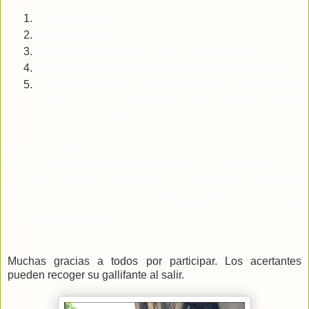
A es causa de B
B es causa de A
Un factor desconocido C es la causa de A y B
Una combinación de las tres posibilidades anteriores
La correlación es una mera coincidencia. Una muestra
mayor y/o la comprobación de posibles errores
sistemáticos podrían hacerla desaparecer.
El estudio original en el que se basa la noticia, como apunta
algún participante, tiene mucho cuidado en no incurrir en el
error de favorecer ninguna de las explicaciones posibles.
Por otra parte este trabajo aislado no tiene otra ambición
que la de constatar un dato. El redactor es el que lo ha
convertido en un titular.
Muchas gracias a todos por participar. Los acertantes
pueden recoger su gallifante al salir.