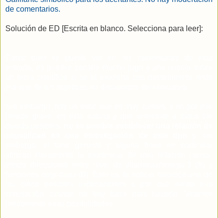
de comentarios.
Solución de ED [Escrita en blanco. Selecciona para leer]:
Como bien se puede ver en los comentarios de esta
entrada, es posible sacarle mucho jugo a una noticia sobre
un tema científico si se la examina con detenimiento (este
era uno de los objetivos no declarados del concurso).
Sin embargo, hay un error que es muy común, y no por ello
menos grave, en esta noticia y que
antecede a todos los
demás posibles
:
no es posible establecer una relación de
causalidad en una investigación de este tipo
y, sin
embargo, el tono general y alguna frase en particular
afirman claramente la existencia de una relación causa-
efecto direccional entre nivel de vitaminas/omega-3 (A) y
funciones cognitivas (B). Esto es, la noticia favorece una de
las cinco posibles explicaciones a por qué existe esa
correlación cuando no hay base para hacerlo. Veamos
brevemente esas posibilidades: