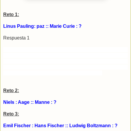
Reto 1:
Linus Pauling: paz :: Marie Curie : ?
Respuesta 1
Linus Pauling y Marie Curie son las dos únicas personas en
haber recibido dos premios Nobel en dos disciplinas
diferentes: química y paz el primero y física y química la
segunda. El cuarto gato es “química” que corresponde al
segundo premio Nobel ganado por Marie Curie.
Reto 2:
Niels : Aage :: Manne : ?
Reto 3:
Emil Fischer : Hans Fischer :: Ludwig Boltzmann : ?