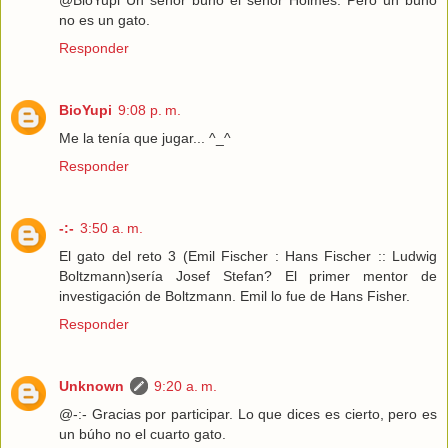
@BioYupi Un señor búho el señor Holmes. Pero un búho
no es un gato.
Responder
BioYupi
9:08 p. m.
Me la tenía que jugar... ^_^
Responder
-:-
3:50 a. m.
El gato del reto 3 (Emil Fischer : Hans Fischer :: Ludwig
Boltzmann)sería Josef Stefan? El primer mentor de
investigación de Boltzmann. Emil lo fue de Hans Fisher.
Responder
Unknown
9:20 a. m.
@-:- Gracias por participar. Lo que dices es cierto, pero es
un búho no el cuarto gato.