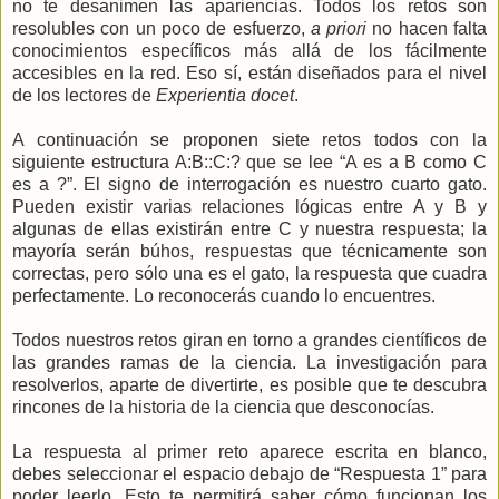
no te desanimen las apariencias. Todos los retos son
resolubles con un poco de esfuerzo,
a priori
no hacen falta
conocimientos específicos más allá de los fácilmente
accesibles en la red. Eso sí, están diseñados para el nivel
de los lectores de
Experientia docet
.
A continuación se proponen siete retos todos con la
siguiente estructura A:B::C:? que se lee “A es a B como C
es a ?”. El signo de interrogación es nuestro cuarto gato.
Pueden existir varias relaciones lógicas entre A y B y
algunas de ellas existirán entre C y nuestra respuesta; la
mayoría serán búhos, respuestas que técnicamente son
correctas, pero sólo una es el gato, la respuesta que cuadra
perfectamente. Lo reconocerás cuando lo encuentres.
Todos nuestros retos giran en torno a grandes científicos de
las grandes ramas de la ciencia. La investigación para
resolverlos, aparte de divertirte, es posible que te descubra
rincones de la historia de la ciencia que desconocías.
La respuesta al primer reto aparece escrita en blanco,
debes seleccionar el espacio debajo de “Respuesta 1” para
poder leerlo. Esto te permitirá saber cómo funcionan los