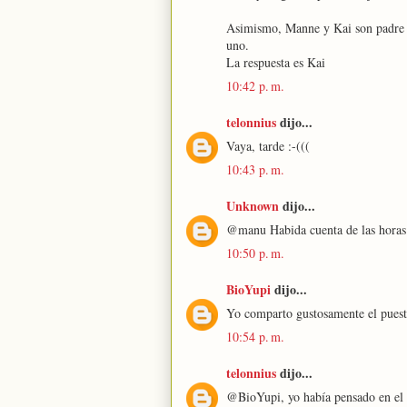
Asimismo, Manne y Kai son padre e
uno.
La respuesta es Kai
10:42 p. m.
telonnius
dijo...
Vaya, tarde :-(((
10:43 p. m.
Unknown
dijo...
@manu Habida cuenta de las horas r
10:50 p. m.
BioYupi
dijo...
Yo comparto gustosamente el puest
10:54 p. m.
telonnius
dijo...
@BioYupi, yo había pensado en el 