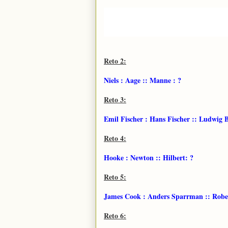
Linus Pauling y Marie Curie son las dos
diferentes: química y paz el primero y f
segundo premio Nobel ganado por Marie C
Reto 2:
Niels : Aage :: Manne : ?
Reto 3:
Emil Fischer : Hans Fischer :: Ludwig 
Reto 4:
Hooke : Newton :: Hilbert: ?
Reto 5:
James Cook : Anders Sparrman :: Rober
Reto 6: