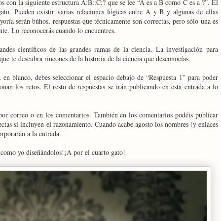
s con la siguiente estructura A:B::C:? que se lee “A es a B como C es a ?”. El
gato. Pueden existir varias relaciones lógicas entre A y B y algunas de ellas
ayoría serán búhos, respuestas que técnicamente son correctas, pero sólo una es
ente. Lo reconocerás cuando lo encuentres.
andes científicos de las grandes ramas de la ciencia. La investigación para
e que te descubra rincones de la historia de la ciencia que desconocías.
ta en blanco, debes seleccionar el espacio debajo de “Respuesta 1” para poder
onan los retos. El resto de respuestas se irán publicando en esta entrada a lo
por correo o en los comentarios. También en los comentarios podéis publicar
rectas si incluyen el razonamiento. Cuando acabe agosto los nombres (y enlaces
orporarán a la entrada.
s como yo diseñándolos!¡A por el cuarto gato!