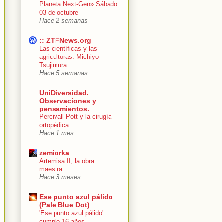
Planeta Next-Gen» Sábado
03 de octubre
Hace 2 semanas
:: ZTFNews.org
Las científicas y las
agricultoras: Michiyo
Tsujimura
Hace 5 semanas
UniDiversidad.
Observaciones y
pensamientos.
Percivall Pott y la cirugía
ortopédica
Hace 1 mes
zemiorka
Artemisa II, la obra
maestra
Hace 3 meses
Ese punto azul pálido
(Pale Blue Dot)
'Ese punto azul pálido'
cumple 16 años