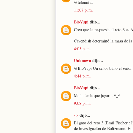
@telonnius
11:07 p. m.
BioYupi
dijo...
Creo que la respuesta al reto 6 es
Cavendish determinó la masa de la 
4:05 p. m.
Unknown
dijo...
@BioYupi Un señor búho el señor 
4:44 p. m.
BioYupi
dijo...
Me la tenía que jugar... ^_^
9:08 p. m.
-:-
dijo...
El gato del reto 3 (Emil Fischer :
de investigación de Boltzmann. Emi