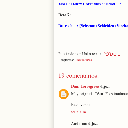
Masa : Henry Cavendish :: Edad : ?
Reto 7:
Dutrochet : [Schwam+Schleiden+Virchow
Publicado por
Unknown
en
9:00 a. m.
Etiquetas:
Iniciativas
19 comentarios:
Dani Torregrosa
dijo...
Muy original, César. Y estimulante
Buen verano.
9:05 a. m.
Anónimo dijo...