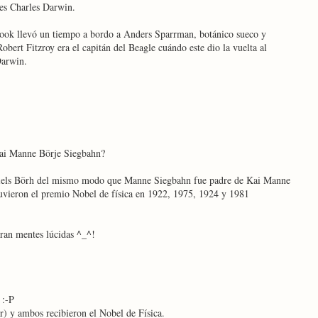
 es Charles Darwin.
Cook llevó un tiempo a bordo a Anders Sparrman, botánico sueco y
Robert Fitzroy era el capitán del Beagle cuándo este dio la vuelta al
Darwin.
 Kai Manne Börje Siegbahn?
Niels Börh del mismo modo que Manne Siegbahn fue padre de Kai Manne
vieron el premio Nobel de física en 1922, 1975, 1924 y 1981
ran mentes lúcidas ^_^!
 :-P
r) y ambos recibieron el Nobel de Física.