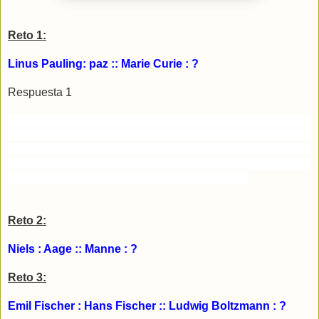
Reto 1:
Linus Pauling: paz :: Marie Curie : ?
Respuesta 1
Linus Pauling y Marie Curie son las dos únicas personas en
haber recibido dos premios Nobel en dos disciplinas
diferentes: química y paz el primero y física y química la
segunda. El cuarto gato es “química” que corresponde al
segundo premio Nobel ganado por Marie Curie.
Reto 2:
Niels : Aage :: Manne : ?
Reto 3:
Emil Fischer : Hans Fischer :: Ludwig Boltzmann : ?