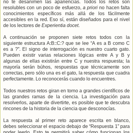
no te desanimen las apariencias. Todos los retos son
resolubles con un poco de esfuerzo,
a priori
no hacen falta
conocimientos específicos más allá de los fácilmente
accesibles en la red. Eso sí, están diseñados para el nivel
de los lectores de
Experientia docet
.
A continuación se proponen siete retos todos con la
siguiente estructura A:B::C:? que se lee “A es a B como C
es a ?”. El signo de interrogación es nuestro cuarto gato.
Pueden existir varias relaciones lógicas entre A y B y
algunas de ellas existirán entre C y nuestra respuesta; la
mayoría serán búhos, respuestas que técnicamente son
correctas, pero sólo una es el gato, la respuesta que cuadra
perfectamente. Lo reconocerás cuando lo encuentres.
Todos nuestros retos giran en torno a grandes científicos de
las grandes ramas de la ciencia. La investigación para
resolverlos, aparte de divertirte, es posible que te descubra
rincones de la historia de la ciencia que desconocías.
La respuesta al primer reto aparece escrita en blanco,
debes seleccionar el espacio debajo de “Respuesta 1” para
poder leerlo. Esto te permitirá saber cómo funcionan los