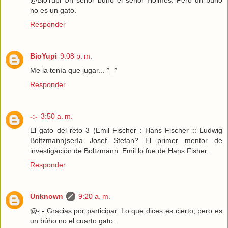
@BioYupi Un señor búho el señor Holmes. Pero un búho
no es un gato.
Responder
BioYupi
9:08 p. m.
Me la tenía que jugar... ^_^
Responder
-:-
3:50 a. m.
El gato del reto 3 (Emil Fischer : Hans Fischer :: Ludwig
Boltzmann)sería Josef Stefan? El primer mentor de
investigación de Boltzmann. Emil lo fue de Hans Fisher.
Responder
Unknown
9:20 a. m.
@-:- Gracias por participar. Lo que dices es cierto, pero es
un búho no el cuarto gato.