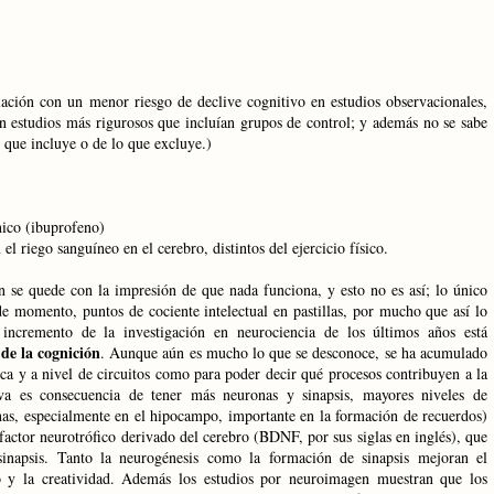
lación con un menor riesgo de declive cognitivo en estudios observacionales,
n estudios más rigurosos que incluían grupos de control; y además no se sabe
o que incluye o de lo que excluye.)
nico (ibuprofeno)
 riego sanguíneo en el cerebro, distintos del ejercicio físico.
en se quede con la impresión de que nada funciona, y esto no es así; lo único
de momento, puntos de cociente intelectual en pastillas, por mucho que así lo
 incremento de la investigación en neurociencia de los últimos años está
de la cognición
. Aunque aún es mucho lo que se desconoce, se ha acumulado
ica y a nivel de circuitos como para poder decir qué procesos contribuyen a la
va es consecuencia de tener más neuronas y sinapsis, mayores niveles de
nas, especialmente en el hipocampo, importante en la formación de recuerdos)
actor neurotrófico derivado del cerebro (BDNF, por sus siglas en inglés), que
inapsis. Tanto la neurogénesis como la formación de sinapsis mejoran el
o y la creatividad. Además los estudios por neuroimagen muestran que los