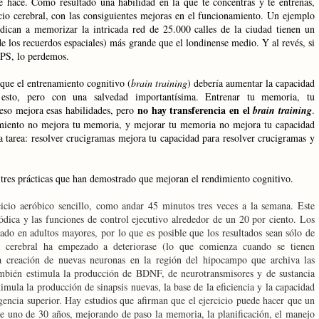
e hace. Como resultado una habilidad en la que te concentras y te entrenas,
cio cerebral, con las consiguientes mejoras en el funcionamiento. Un ejemplo
edican a memorizar la intricada red de 25.000 calles de la ciudad tienen un
e los recuerdos espaciales) más grande que el londinense medio. Y al revés, si
PS, lo perdemos.
 que el entrenamiento cognitivo (
brain training
) debería aumentar la capacidad
n esto, pero con una salvedad importantísima. Entrenar tu memoria, tu
no hay transferencia en el
eso mejora esas habilidades, pero
brain training
.
amiento no mejora tu memoria, y mejorar tu memoria no mejora tu capacidad
la tarea: resolver crucigramas mejora tu capacidad para resolver crucigramas y
tres prácticas que han demostrado que mejoran el rendimiento cognitivo.
icio aeróbico sencillo, como andar 45 minutos tres veces a la semana. Este
ódica y las funciones de control ejecutivo alrededor de un 20 por ciento. Los
zado en adultos mayores, por lo que es posible que los resultados sean sólo de
ía cerebral ha empezado a deteriorase (lo que comienza cuando se tienen
la creación de nuevas neuronas en la región del hipocampo que archiva las
mbién estimula la producción de BDNF, de neurotransmisores y de sustancia
stimula la producción de sinapsis nuevas, la base de la eficiencia y la capacidad
ligencia superior. Hay estudios que afirman que el ejercicio puede hacer que un
de uno de 30 años, mejorando de paso la memoria, la planificación, el manejo