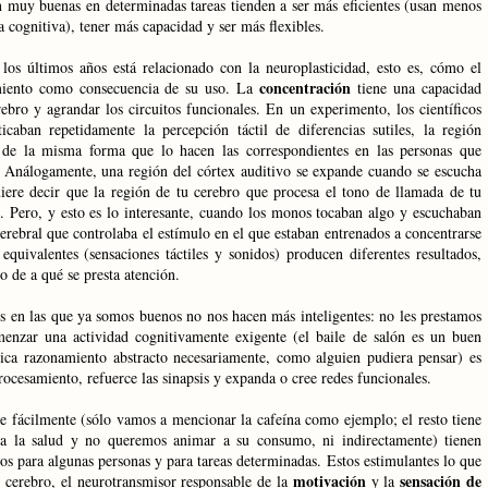
on muy buenas en determinadas tareas tienden a ser más eficientes (usan menos
cognitiva), tener más capacidad y ser más flexibles.
los últimos años está relacionado con la neuroplasticidad, esto es, cómo el
concentración
amiento como consecuencia de su uso. La
tiene una capacidad
rebro y agrandar los circuitos funcionales. En un experimento, los científicos
aban repetidamente la percepción táctil de diferencias sutiles, la región
, de la misma forma que lo hacen las correspondientes en las personas que
le. Análogamente, una región del córtex auditivo se expande cuando se escucha
iere decir que la región de tu cerebro que procesa el tono de llamada de tu
). Pero, y esto es lo interesante, cuando los monos tocaban algo y escuchaban
erebral que controlaba el estímulo en el que estaban entrenados a concentrarse
equivalentes (sensaciones táctiles y sonidos) producen diferentes resultados,
 de a qué se presta atención.
es en las que ya somos buenos no nos hacen más inteligentes: no les prestamos
menzar una actividad cognitivamente exigente (el baile de salón es un buen
ica razonamiento abstracto necesariamente, como alguien pudiera pensar) es
ocesamiento, refuerce las sinapsis y expanda o cree redes funcionales.
e fácilmente (sólo vamos a mencionar la cafeína como ejemplo; el resto tiene
ara la salud y no queremos animar a su consumo, ni indirectamente) tienen
s para algunas personas y para tareas determinadas. Estos estimulantes lo que
motivación
sensación de
l cerebro, el neurotransmisor responsable de la
y la