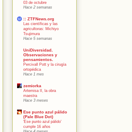
03 de octubre
Hace 2 semanas
:: ZTFNews.org
Las científicas y las
agricultoras: Michiyo
Tsujimura
Hace 5 semanas
UniDiversidad.
Observaciones y
pensamientos.
Percivall Pott y la cirugía
ortopédica
Hace 1 mes
zemiorka
Artemisa II, la obra
maestra
Hace 3 meses
Ese punto azul pálido
(Pale Blue Dot)
'Ese punto azul pálido'
cumple 16 años
Hace 4 meses