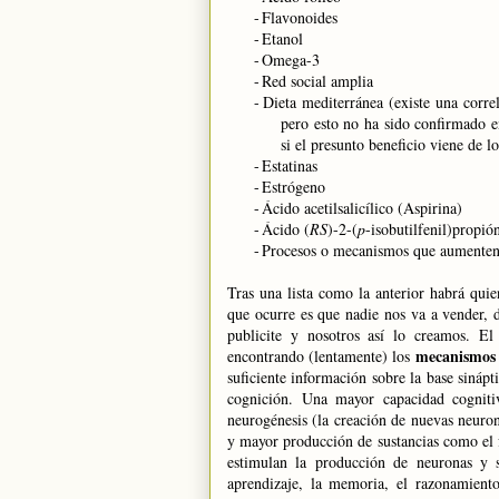
-
Flavonoides
-
Etanol
-
Omega-3
-
Red social amplia
-
Dieta mediterránea (existe una corre
pero esto no ha sido confirmado e
si el presunto beneficio viene de l
-
Estatinas
-
Estrógeno
-
Ácido acetilsalicílico (Aspirina)
-
Ácido (
RS
)-2-(
p
-isobutilfenil)propió
-
Procesos o mecanismos que aumenten el
Tras una lista como la anterior habrá qui
que ocurre es que nadie nos va a vender, 
publicite y nosotros así lo creamos. El
mecanismos 
encontrando (lentamente) los
suficiente información sobre la base sinápt
cognición. Una mayor capacidad cogniti
neurogénesis (la creación de nuevas neuro
y mayor producción de sustancias como el f
estimulan la producción de neuronas y s
aprendizaje, la memoria, el razonamient