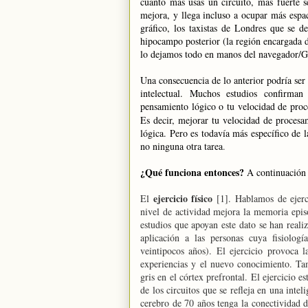
cuanto más usas un circuito, más fuerte s
mejora, y llega incluso a ocupar más espa
gráfico, los taxistas de Londres que se d
hipocampo posterior (la región encargada d
lo dejamos todo en manos del navegador/G
Una consecuencia de lo anterior podría ser
intelectual. Muchos estudios confirma
pensamiento lógico o tu velocidad de proc
Es decir, mejorar tu velocidad de proces
lógica. Pero es todavía más específico de 
no ninguna otra tarea
.
¿Qué funciona entonces?
A continuación 
ejercicio físico
El
[1]. Hablamos de ejerc
nivel de actividad mejora la memoria epis
estudios que apoyan este dato se han reali
aplicación a las personas cuya fisiolog
veintipocos años). El ejercicio provoca 
experiencias y el nuevo conocimiento. Ta
gris en el córtex prefrontal. El ejercicio e
de los circuitos que se refleja en una inte
cerebro de 70 años tenga la conectividad 