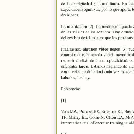
de la ambigüedad y la multitarea. En defi
capacidades cognitivas, por lo que aporta 
decisiones.
meditación
La
[2]. La meditación puede a
de las señales de los sentidos. Hay estud
del cerebro de tal manera que los procesos
algunos videojuegos
Finalmente,
[3] pu
control motor, búsqueda visual, memoria d
requerir el elixir de la neuroplasticidad: c
diferentes tareas. Estamos hablando de vid
con niveles de dificultad cada vez mayor
haberlos, los hay.
Referencias:
[1]
Voss MW, Prakash RS, Erickson KI, Basa
TR, Mailey EL, Gothe N, Olson EA, McAul
intervention trial of exercise training in ol