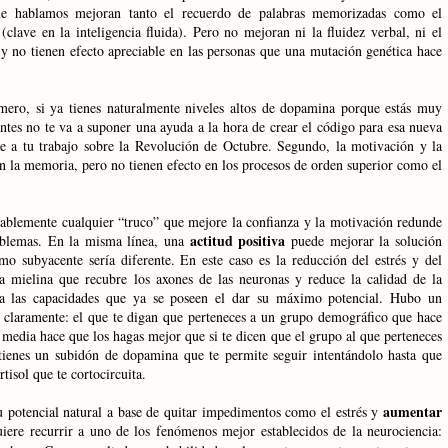
ue hablamos mejoran tanto el recuerdo de palabras memorizadas como el
clave en la inteligencia fluida). Pero no mejoran ni la fluidez verbal, ni el
 y no tienen efecto apreciable en las personas que una mutación genética hace
imero, si ya tienes naturalmente niveles altos de dopamina porque estás muy
ntes no te va a suponer una ayuda a la hora de crear el código para esa nueva
e a tu trabajo sobre
la Revolución
de Octubre. Segundo, la motivación y la
 la memoria, pero no tienen efecto en los procesos de orden superior como el
blemente cualquier “truco” que mejore la confianza y la motivación redunde
actitud positiva
oblemas. En la misma línea, una
puede mejorar la solución
mo subyacente sería diferente. En este caso es la reducción del estrés y del
 la mielina que recubre los axones de las neuronas y reduce la calidad de la
 a las capacidades que ya se poseen el dar su máximo potencial. Hubo un
claramente: el que te digan que perteneces a un grupo demográfico que hace
 media hace que los hagas mejor que si te dicen que el grupo al que perteneces
 tienes un subidón de dopamina que te permite seguir intentándolo hasta que
tisol que te cortocircuita.
aumentar
tu potencial natural a base de quitar impedimentos como el estrés y
uiere recurrir a uno de los fenómenos mejor establecidos de la neurociencia: