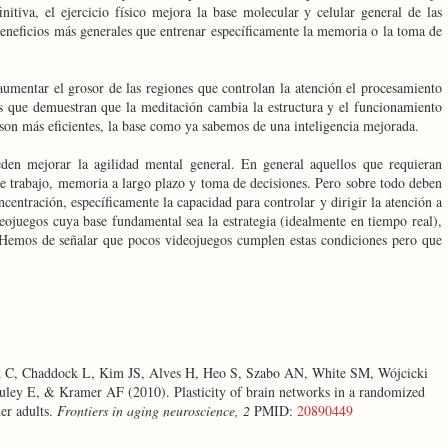
nitiva, el ejercicio físico mejora la base molecular y celular general de las
beneficios más generales que entrenar específicamente la memoria o la toma de
umentar el grosor de las regiones que controlan la atención el procesamiento
ios que demuestran que la meditación cambia la estructura y el funcionamiento
 son más eficientes, la base como ya sabemos de una inteligencia mejorada.
eden mejorar la agilidad mental general. En general aquellos que requieran
e trabajo, memoria a largo plazo y toma de decisiones. Pero sobre todo deben
oncentración, específicamente la capacidad para controlar y dirigir la atención a
eojuegos cuya base fundamental sea la estrategia (idealmente en tiempo real),
. Hemos de señalar que pocos videojuegos cumplen estas condiciones pero que
k C, Chaddock L, Kim JS, Alves H, Heo S, Szabo AN, White SM, Wójcicki
ey E, & Kramer AF (2010). Plasticity of brain networks in a randomized
der adults.
Frontiers in aging neuroscience, 2
PMID:
20890449