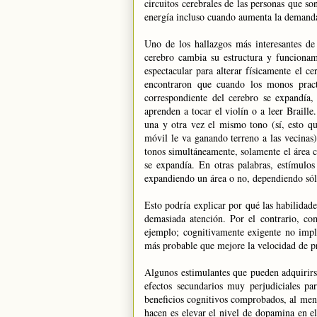
circuitos cerebrales de las personas que s
energía incluso cuando aumenta la demanda 
Uno de los hallazgos más interesantes de 
cerebro cambia su estructura y funcion
espectacular para alterar físicamente el ce
encontraron que cuando los monos practic
correspondiente del cerebro se expandía
aprenden a tocar el violín o a leer Brail
una y otra vez el mismo tono (sí, esto qu
móvil le va ganando terreno a las vecinas
tonos simultáneamente, solamente el área c
se expandía. En otras palabras, estímulos 
expandiendo un área o no, dependiendo sólo
Esto podría explicar por qué las habilidad
demasiada atención. Por el contrario, co
ejemplo; cognitivamente exigente no impl
más probable que mejore la velocidad de pr
Algunos estimulantes que pueden adquirirs
efectos secundarios muy perjudiciales p
beneficios cognitivos comprobados, al meno
hacen es elevar el nivel de dopamina en e