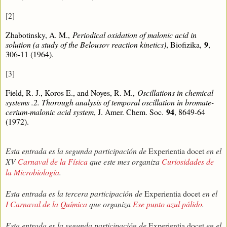
[2]
Zhabotinsky, A. M.,
Periodical oxidation of malonic acid in
9
solution (a study of the Belousov reaction kinetics)
, Biofizika,
,
306-11 (1964).
[3]
Field, R. J., Koros E., and Noyes, R. M.,
Oscillations in chemical
systems .2. Thorough analysis of temporal oscillation in bromate-
94
cerium-malonic acid system
, J. Amer. Chem. Soc.
, 8649-64
(1972).
Esta entrada es la segunda participación de
Experientia docet
en el
XV
Carnaval de la Física
que este mes organiza
Curiosidades de
la Microbiología
.
Esta entrada es la tercera participación de
Experientia docet
en el
I Carnaval de la Química
que organiza
Ese punto azul pálido
.
Esta entrada es la segunda participación de
Experientia docet
en el