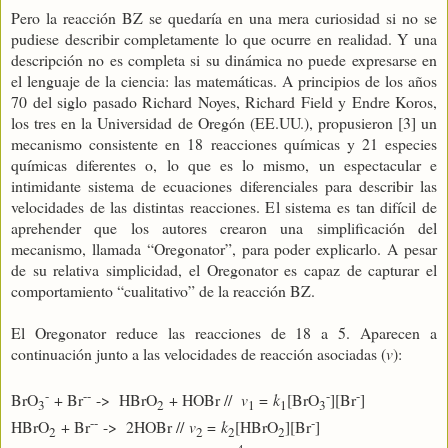
Pero la reacción BZ se quedaría en una mera curiosidad si no se
pudiese describir completamente lo que ocurre en realidad. Y una
descripción no es completa si su dinámica no puede expresarse en
el lenguaje de la ciencia: las matemáticas. A principios de los años
70 del siglo pasado Richard Noyes, Richard Field y Endre Koros,
los tres en la Universidad de Oregón (EE.UU.), propusieron [3] un
mecanismo consistente en 18 reacciones químicas y 21 especies
químicas diferentes o, lo que es lo mismo, un espectacular e
intimidante sistema de ecuaciones diferenciales para describir las
velocidades de las distintas reacciones. El sistema es tan difícil de
aprehender que los autores crearon una simplificación del
mecanismo, llamada “Oregonator”, para poder explicarlo. A pesar
de su relativa simplicidad, el Oregonator es capaz de capturar el
comportamiento “cualitativo” de la reacción BZ.
El Oregonator reduce las reacciones de 18 a 5. Aparecen a
continuación junto a las velocidades de reacción asociadas (
v
):
-
--
-
-
BrO
+ Br
-> HBrO
+ HOBr //
v
=
k
[BrO
][Br
]
3
2
1
1
3
--
-
HBrO
+ Br
-> 2HOBr //
v
=
k
[HBrO
][Br
]
2
2
2
2