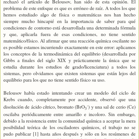
rechazó el artículo de Belousov, han sido de esta opinión. El
problema de este enfoque es que es erróneo de raíz. A todos los que
hemos estudiado algo de física o matemáticas nos han hecho
siempre mucho hincapié en la importancia de saber para qué
condiciones de contorno está desarrollada una determinada fórmula
y que, aplicarla fuera de esas condiciones, no tiene sentido
matemático/físico. Al afirmar que una reacción química oscilante no
es posible estamos incurriendo exactamente en este error: aplicamos
los conceptos de la termodinámica del equilibrio (desarrollada por
Gibbs a finales del siglo XIX y prácticamente la única que se
estudia durante los estudios de grado/licenciatura) a todos los
sistemas, pero olvidamos que existen sistemas que están lejos del
equilibrio para los que no tiene sentido físico su uso.
Belousov había estado intentando crear un modelo del ciclo de
Krebs cuando, completamente por accidente, observó que una
-
disolución de ácido cítrico, bromato (BrO
) y una sal de cerio (Ce)
3
oscilaba periódicamente entre amarillo e incoloro. Sin embargo,
debido a la resistencia entre la comunidad química a aceptar la mera
posibilidad teórica de los osciladores químicos, el trabajo no se
pudo publicar [1] hasta años después y sólo en los resúmenes de