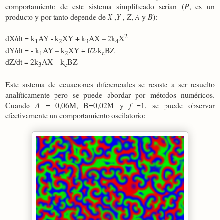
comportamiento de este sistema simplificado serían (
P
, es un
producto y por tanto depende de
X
,
Y
,
Z
,
A
y
B
):
2
dX/dt = k
AY - k
XY + k
AX – 2k
X
1
2
3
4
dY/dt = - k
AY – k
XY + f/2·k
BZ
1
2
c
dZ/dt = 2k
AX – k
BZ
3
c
Este sistema de ecuaciones diferenciales se resiste a ser resuelto
analíticamente pero se puede abordar por métodos numéricos.
Cuando
A
= 0,06M, B=0,02M y
f
=1, se puede observar
efectivamente un comportamiento oscilatorio: