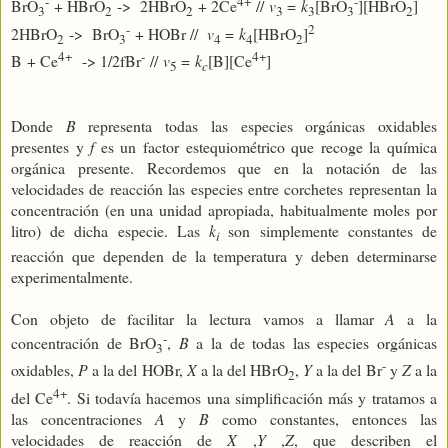
-
4+
-
BrO
+ HBrO
-> 2HBrO
+ 2Ce
//
v
=
k
[BrO
][HBrO
]
3
2
2
3
3
3
2
-
2
2HBrO
-> BrO
+ HOBr //
v
=
k
[HBrO
]
2
3
4
4
2
4+
-
4+
B + Ce
-> 1/2fBr
//
v
=
k
[B][Ce
]
5
c
Donde
B
representa todas las especies orgánicas oxidables
presentes y
f
es un factor estequiométrico que recoge la química
orgánica presente. Recordemos que en la notación de las
velocidades de reacción las especies entre corchetes representan la
concentración (en una unidad apropiada, habitualmente moles por
litro) de dicha especie. Las
k
son simplemente constantes de
i
reacción que dependen de la temperatura y deben determinarse
experimentalmente.
Con objeto de facilitar la lectura vamos a llamar
A
a la
-
concentración de BrO
,
B
a la de todas las especies orgánicas
3
-
oxidables,
P
a la del HOBr,
X
a la del HBrO
,
Y
a la del Br
y
Z
a la
2
4+
del Ce
. Si todavía hacemos una simplificación más y tratamos a
las concentraciones
A
y
B
como constantes, entonces las
velocidades de reacción de
X
,
Y
,
Z
, que describen el