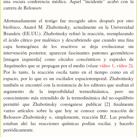
una oscura conferencia médica.
Aquel “incidente” acabó con la
carrera de Belousov.
Afortunadamente el testigo fue recogido años después por otro
biofísico, Anatol M. Zhabotinsky, actualmente en la Universidad
Brandeis (EE.UU.). Zhabotinsky refinó la reacción, reemplazando
el ácido cítrico por malónico y descubriendo que cuando una fina
capa homogénea de los reactivos se deja evolucionar sin
intervención posterior, aparecen fascinantes patrones geométricos
[imagen izquierda] como círculos concéntricos y espirales de
Arquímedes que se propagan por el medio (véase
vídeo 1
,
vídeo 2
).
Por lo tanto, la reacción oscila tanto en el tiempo como en el
espacio, por lo que es un oscilador espaciotemporal. Zhabotinsky
también se encontró con la resistencia de los editores que usaban el
argumento de la imposibilidad termodinámica, pero un
conocimiento más extendido de la termodinámica del no-equilibrio
permitió que Zhabotinsky consiguiese publicar [2] finalmente
varios artículos sobre la que hoy se conoce como reacción de
Belousov-Zhabotinsky o, simplemente, reacción BZ. Las pruebas
estaban ahí: las reacciones químicas podían oscilar, y hacerlo
periódicamente.