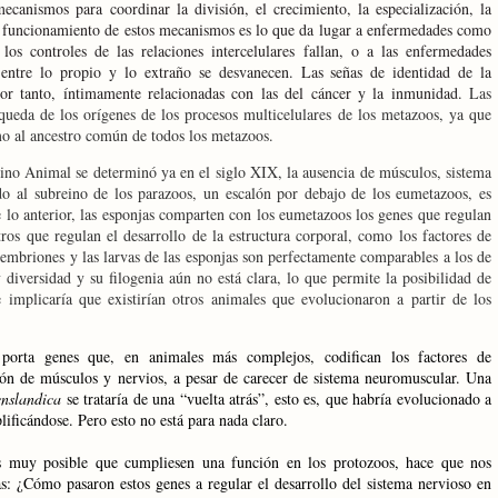
ecanismos para coordinar la división, el crecimiento, la especialización, la
al funcionamiento de estos mecanismos es lo que da lugar a enfermedades como
 los controles de las relaciones intercelulares fallan, o a las enfermedades
 entre lo propio y lo extraño se desvanecen. Las señas de identidad de la
por tanto, íntimamente relacionadas con las del cáncer y la inmunidad.
Las
squeda de los orígenes de los procesos multicelulares de los metazoos, ya que
mo al ancestro común de todos los metazoos.
Reino Animal se determinó ya en el siglo XIX, la ausencia de músculos, sistema
do al subreino de los parazoos, un escalón por debajo de los eumetazoos, es
e lo anterior, las esponjas comparten con los eumetazoos los genes que regulan
ros que regulan el desarrollo de la estructura corporal, como los factores de
 embriones y las larvas de las esponjas son perfectamente comparables a los de
 diversidad y su filogenia aún no está clara, lo que permite la posibilidad de
e implicaría que existirían otros animales que evolucionaron a partir de los
a
porta genes que, en animales más complejos, codifican los factores de
ción de músculos y nervios, a pesar de carecer de sistema neuromuscular. Una
nslandica
se trataría de una “vuelta atrás”, esto es, que habría evolucionado a
ificándose. Pero esto no está para nada claro.
s muy posible que cumpliesen una función en los protozoos, hace que nos
: ¿Cómo pasaron estos genes a regular el desarrollo del sistema nervioso en