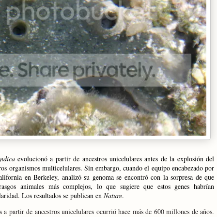
ndica
evolucionó a partir de ancestros unicelulares antes de la explosión del
ros organismos multicelulares. Sin embargo, cuando el equipo encabezado por
lifornia en Berkeley, analizó su genoma se encontró con la sorpresa de que
 rasgos animales más complejos, lo que sugiere que estos genes habrían
laridad. Los resultados se publican en
Nature
.
s a partir de ancestros unicelulares ocurrió hace más de 600 millones de años.