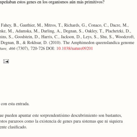
mpeñaban estos genes en los organismos aún más primitivos?
Fahey, B., Gauthier, M., Mitros, T., Richards, G., Conaco, C., Dacre, M.,
nke, M., Adamska, M., Darling, A., Degnan, S., Oakley, T., Plachetzki, D.,
s, S., Goodstein, D., Harris, C., Jackson, D., Leys, S., Shu, S., Woodcroft,
., Degnan, B., & Rokhsar, D. (2010). The Amphimedon queenslandica genome
ture, 466
(7307), 720-726 DOI:
10.1038/nature09201
con esta entrada.
 que pueden apuntar este sorprendentísimo descubrimiento son bastantes,
stos parazoos como la existencia de genes para sistemas que ni siquiera
ente clasificado.