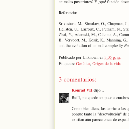
animales posteriores? Y ¿qué función dese
Referencia:
Srivastava, M., Simakov, O., Chapman, J., 
Hellsten, U., Larroux, C., Putnam, N., Sta
Zhai, Y., Adamski, M., Calcino, A., Cummin
B., Vervoort, M., Kosik, K., Manning, G
and the evolution of animal complexity
Na
Publicado por
Unknown
en
3:05 p. m.
Etiquetas:
Genética
,
Origen de la vida
3 comentarios:
Konrad VH
dijo...
Bufff, me quedo un poco a cuadros 
Como bien dices, las teorías a las
porque tanto la "desevolución" de e
existían aún parece cosas de expedi