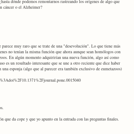
 ¿hasta dónde podemos remontarnos rastreando los orígenes de algo que
n cáncer o el Alzheimer?
e parece muy raro que se trate de una "desevolución". Lo que tiene más
 genes no tenían la misma función que ahora aunque sean homólogos con
azoos. En algún momento adquirirían una nueva función, algo así como
so es un resultado interesante que se une a otro reciente que dice haber
n una esponja (algo que al parecer era también exclusivo de eumetazoos)
info%3Adoi%2F10.1371%2Fjournal.pone.0015040
os.
n que da cope y que yo apunto en la entrada con las preguntas finales.