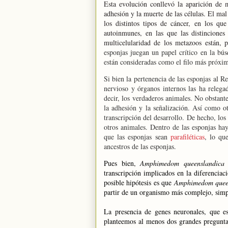
Esta evolución conllevó la aparición de m
adhesión y la muerte de las células. El m
los distintos tipos de cáncer, en los que
autoinmunes, en las que las distinciones
multicelularidad de los metazoos están, 
esponjas juegan un papel crítico en la bú
están consideradas como el filo más próxi
Si bien la pertenencia de las esponjas al 
nervioso y órganos internos las ha relega
decir, los verdaderos animales. No obstant
la adhesión
y la señalización. Así como ot
transcripción del desarrollo. De hecho, los
otros animales. Dentro de las esponjas hay
que las esponjas sean
parafiléticas
, lo qu
ancestros de las esponjas.
Pues bien,
Amphimedom queenslandic
transcripción implicados en la diferencia
posible hipótesis es que
Amphimedom quee
partir de un organismo más complejo, simpl
La presencia de genes neuronales, que e
planteemos al menos dos grandes preguntas