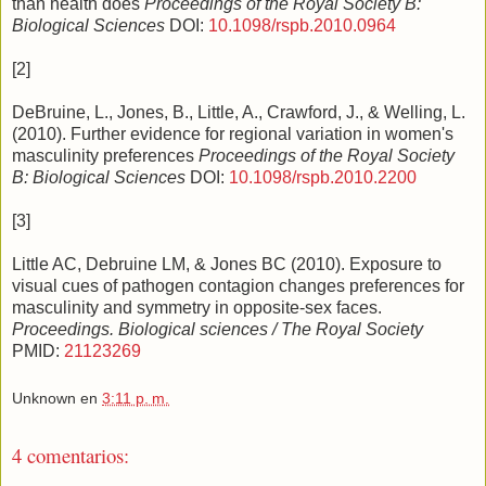
than health does
Proceedings of the Royal Society B:
Biological Sciences
DOI:
10.1098/rspb.2010.0964
[2]
DeBruine, L., Jones, B., Little, A., Crawford, J., & Welling, L.
(2010). Further evidence for regional variation in women's
masculinity preferences
Proceedings of the Royal Society
B: Biological Sciences
DOI:
10.1098/rspb.2010.2200
[3]
Little AC, Debruine LM, & Jones BC (2010). Exposure to
visual cues of pathogen contagion changes preferences for
masculinity and symmetry in opposite-sex faces.
Proceedings. Biological sciences / The Royal Society
PMID:
21123269
Unknown
en
3:11 p. m.
4 comentarios: