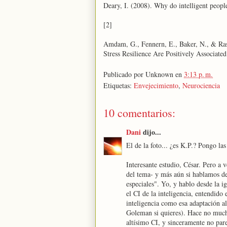
Deary, I. (2008). Why do intelligent peopl
[2]
Amdam, G., Fennern, E., Baker, N., & Ras
Stress Resilience Are Positively Associate
Publicado por
Unknown
en
3:13 p. m.
Etiquetas:
Envejecimiento
,
Neurociencia
10 comentarios:
Dani
dijo...
El de la foto... ¿es K.P.? Pongo las 
Interesante estudio, César. Pero a
del tema- y más aún si hablamos de
especiales". Yo, y hablo desde la i
el CI de la inteligencia, entendido
inteligencia como esa adaptación a
Goleman si quieres). Hace no mucho
altísimo CI, y sinceramente no par