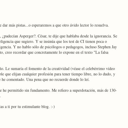
e dar más pistas...o esperaremos a que otro ávido lector lo resuelva.
¿padecían Asperger?. César, te dije que hablaba desde la ignorancia. Se
eligencia que sugiero. Y se insinúa que los test de CI tienen poca o
ligencia. Y no hablo sólo de psicólogos o pedagogos, incluso Stephen Jay
cto, creo recordar que concretamente lo expone en el texto "La falsa
ño. Le sumaría el fomento de la creatividad (véase el celebérrimo vídeo
le que elijan cualquier profesión para tener tiempo libre, no lo dudo, y
 te he comentado. Una pena que no recuerde donde lo leí.
e he permitido sin fundamento. Me refiero a superdotación, más de 130-
.
s a ti por tu estimulante blog. :-)