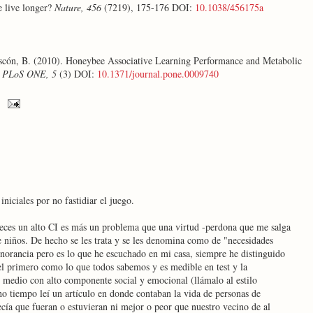
e live longer?
Nature, 456
(7219), 175-176 DOI:
10.1038/456175a
cón, B. (2010). Honeybee Associative Learning Performance and Metabolic
d
PLoS ONE, 5
(3) DOI:
10.1371/journal.pone.0009740
iniciales por no fastidiar el juego.
 veces un alto CI es más un problema que una virtud -perdona que me salga
 niños. De hecho se les trata y se les denomina como de "necesidades
gnorancia pero es lo que he escuchado en mi casa, siempre he distinguido
 el primero como lo que todos sabemos y es medible en test y la
l medio con alto componente social y emocional (llámalo al estilo
 tiempo leí un artículo en donde contaban la vida de personas de
ecía que fueran o estuvieran ni mejor o peor que nuestro vecino de al