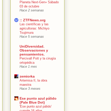
Planeta Next-Gen» Sábado
03 de octubre
Hace 2 semanas
:: ZTFNews.org
Las científicas y las
agricultoras: Michiyo
Tsujimura
Hace 5 semanas
UniDiversidad.
Observaciones y
pensamientos.
Percivall Pott y la cirugía
ortopédica
Hace 1 mes
zemiorka
Artemisa II, la obra
maestra
Hace 3 meses
Ese punto azul pálido
(Pale Blue Dot)
'Ese punto azul pálido'
cumple 16 años