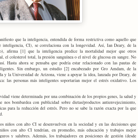
nifiesto que la inteligencia, entendida de forma restrictiva como aquello que
de inteligencia, CI), se correlaciona con la longevidad. Así, Ian Deary, de
la
 afirma [1] que la inteligencia predice la mortalidad mejor que otros
, el colesterol total, la presión sanguínea o el nivel de glucosa en sangre. No
 así. Hasta ahora se pensaba que podría estar relacionado con las pautas de
teligentes. Sin embargo, un estudio [2] encabezado por Gro Amdam, de
la
da
y
la Universidad
de Arizona, viene a apoyar la idea, lanzada por Deary, de
a: las personas más inteligentes soportarían mejor el estrés oxidativo. Los
vidad viene determinada por una combinación de los propios genes, la salud y
 se nos bombardea con publicidad sobre dietas/productos antienvejecimiento,
ticas para la reducción del estrés. Pero no se sabe la razón exacta por la que
d.
os niños con alto CI se desenvuelven en la sociedad y en las decisiones que
 niños con alto CI
tendrían, en promedio, más educación y trabajos mejor
uros y salubres. Además, los trabajadores en posiciones de gestión (desde