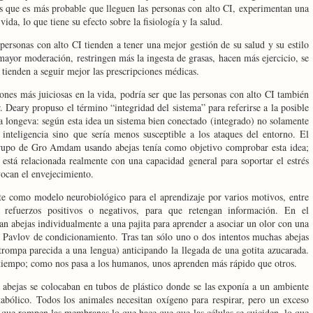
los que es más probable que lleguen las personas con alto CI, experimentan una
ida, lo que tiene su efecto sobre la fisiología y la salud.
personas con alto CI tienden a tener una mejor gestión de su salud y su estilo
ayor moderación, restringen más la ingesta de grasas, hacen más ejercicio, se
tienden a seguir mejor las prescripciones médicas.
nes más juiciosas en la vida, podría ser que las personas con alto CI también
r. Deary propuso el término “integridad del sistema” para referirse a la posible
da longeva: según esta idea un sistema bien conectado (integrado) no solamente
 inteligencia sino que sería menos susceptible a los ataques del entorno. El
grupo de Gro Amdam usando abejas tenía como objetivo comprobar esta idea;
 está relacionada realmente con una capacidad general para soportar el estrés
ocan el envejecimiento.
te como modelo neurobiológico para el aprendizaje por varios motivos, entre
 refuerzos positivos o negativos, para que retengan información. En el
n abejas individualmente a una pajita para aprender a asociar un olor con una
o Pavlov de condicionamiento. Tras tan sólo uno o dos intentos muchas abejas
trompa parecida a una lengua) anticipando la llegada de una gotita azucarada.
 tiempo; como nos pasa a los humanos, unos aprenden más rápido que otros.
 abejas se colocaban en tubos de plástico donde se las exponía a un ambiente
abólico. Todos los animales necesitan oxígeno para respirar, pero un exceso
es que rompen las membranas lo que hace que que las células se suiciden, lo que