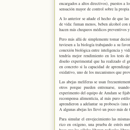
encargados a altos directivos), puestos a 
sensación mayor de control sobre la propia v
A lo anterior se añade el hecho de que las 
de vida: fuman menos, beben alcohol con m
hacen más chequeos médicos preventivos y 
Pero más allá de simplemente tomar decisio
tuviesen a la biología trabajando a su favo
conexión biológica entre inteligencia y vi
tendría mejor rendimiento en los tests de
diseño experimental que ha realizado el 
en concreto si la capacidad de aprendizaje
oxidativo, uno de los mecanismos que prov
Las abejas melíferas se usan frecuentemen
otros porque pueden entrenarse, usando
experimento del equipo de Amdam se fijaba
recompensa alimenticia, al más puro estil
aprendieron a adelantar su proboscis (una 
A algunas abejas les llevó un poco más de
Para simular el envejecimiento las mismas
rico en oxígeno, una prueba de estrés met
hace que las células liberen radicales libr