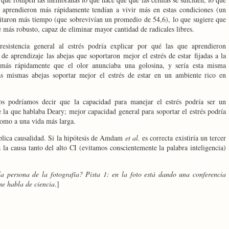
e aprendieron más rápidamente tendían a vivir más en estas condiciones
(un
itaron más tiempo (que sobrevivían un promedio de 54,6), lo que sugiere que
 más robusto, capaz de eliminar mayor cantidad de radicales libres.
istencia general al estrés podría explicar por qué las que aprendieron
e aprendizaje las abejas que soportaron mejor el estrés de estar fijadas a la
 más rápidamente que el olor anunciaba una golosina, y sería esta misma
tas mismas abejas soportar mejor el estrés de estar en un ambiente rico en
os podríamos decir que la capacidad para manejar el estrés podría ser un
 la que hablaba Deary; mejor capacidad general para soportar el estrés podría
 como a una vida más larga.
lica causalidad. Si la hipótesis de Amdam
et al.
es correcta existiría un tercer
 la causa tanto del alto CI (evitamos conscientemente la palabra inteligencia)
a persona de la fotografía? Pista 1: en la foto está dando una conferencia
se habla de ciencia
.]