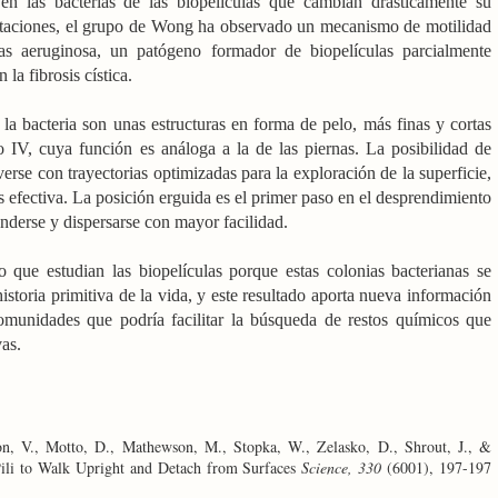
 en las bacterias de las biopelículas que cambian drásticamente su
ptaciones, el grupo de Wong ha observado un mecanismo de motilidad
as
aeruginosa, un patógeno formador de biopelículas parcialmente
 la fibrosis cística.
la bacteria son unas estructuras en forma de pelo, más finas y cortas
po IV, cuya función es análoga a la de las piernas. La posibilidad de
erse con trayectorias optimizadas para la exploración de la superficie,
efectiva. La posición erguida es el primer paso en el desprendimiento
tenderse y dispersarse con mayor facilidad.
que estudian las biopelículas porque estas colonias bacterianas se
istoria primitiva de la vida, y este resultado aporta nueva información
 comunidades que podría facilitar la búsqueda de restos químicos que
vas.
don, V., Motto, D., Mathewson, M., Stopka, W., Zelasko, D., Shrout, J., &
ili to Walk Upright and Detach from Surfaces
Science, 330
(6001), 197-197