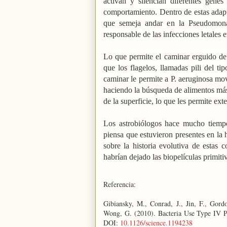
activan y silencian diferentes genes
comportamiento. Dentro de estas ada
que semeja andar en
la Pseudomon
responsable de las infecciones letales en
Lo que permite el caminar erguido de 
que los flagelos, llamadas pili del ti
caminar le permite a P. aeruginosa mov
haciendo la búsqueda de alimentos más 
de la superficie, lo que les permite ex
Los astrobiólogos hace mucho tiempo 
piensa que estuvieron presentes en la h
sobre la historia evolutiva de estas
habrían dejado las biopelículas primiti
Referencia:
Gibiansky, M., Conrad, J., Jin, F., Gor
Wong, G. (2010). Bacteria Use Type IV P
DOI:
10.1126/science.1194238