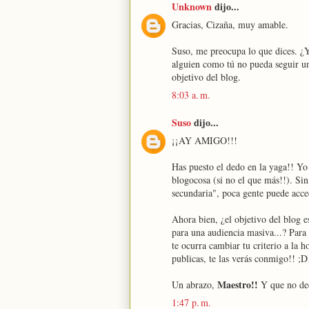
Unknown
dijo...
Gracias, Cizaña, muy amable.
Suso, me preocupa lo que dices. ¿Y
alguien como tú no pueda seguir un
objetivo del blog.
8:03 a. m.
Suso
dijo...
¡¡AY AMIGO!!!
Has puesto el dedo en la yaga!! Yo
blogocosa (si no el que más!!). Si
secundaria", poca gente puede acced
Ahora bien, ¿el objetivo del blog e
para una audiencia masiva...? Para
te ocurra cambiar tu criterio a la h
publicas, te las verás conmigo!! ;D
Maestro!!
Un abrazo,
Y que no dec
1:47 p. m.