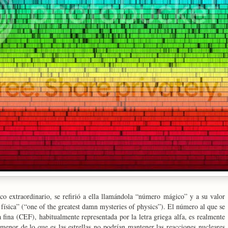
o extraordinario, se refirió a ella llamándola “número mágico” y a su valor
 física” (“one of the greatest damn mysteries of physics”). El número al que se
ra fina (CEF), habitualmente representada por la letra griega alfa, es realmente
enor de lo que es las estrellas no podrían mantener las reacciones nucleares