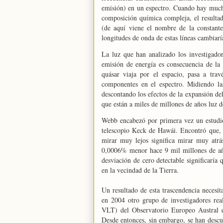
emisión) en un espectro. Cuando hay mucho
composición química compleja, el resultad
(de aquí viene el nombre de la constante,
longitudes de onda de estas líneas cambiar
La luz que han analizado los investigador
emisión de energía es consecuencia de la
quásar viaja por el espacio, pasa a tra
componentes en el espectro. Midiendo la
descontando los efectos de la expansión del
que están a miles de millones de años luz d
Webb encabezó por primera vez un estudio
telescopio Keck de Hawái. Encontró que, 
mirar muy lejos significa mirar muy atrá
0,0006% menor hace 9 mil millones de año
desviación de cero detectable significaría q
en la vecindad de
la Tierra.
Un resultado de esta trascendencia necesit
en 2004 otro grupo de investigadores re
VLT) del Observatorio Europeo Austral 
Desde
entonces, sin embargo, se han descub