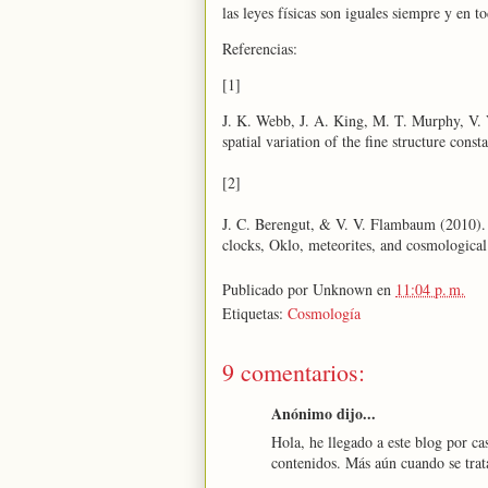
las leyes físicas son iguales siempre y en t
Referencias:
[1]
J. K. Webb, J. A. King, M. T. Murphy, V.
spatial variation of the fine structure const
[2]
J. C. Berengut, & V. V. Flambaum (2010). M
clocks, Oklo, meteorites, and cosmologic
Publicado por
Unknown
en
11:04 p. m.
Etiquetas:
Cosmología
9 comentarios:
Anónimo dijo...
Hola, he llegado a este blog por 
contenidos. Más aún cuando se trata