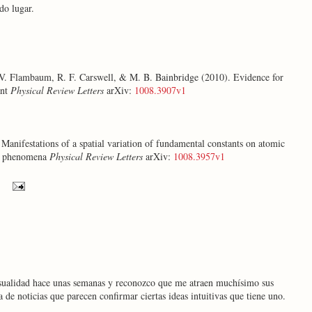
odo lugar.
 V. Flambaum, R. F. Carswell, & M. B. Bainbridge (2010). Evidence for
ant
Physical Review Letters
arXiv:
1008.3907v1
anifestations of a spatial variation of fundamental constants on atomic
al phenomena
Physical Review Letters
arXiv:
1008.3957v1
casualidad hace unas semanas y reconozco que me atraen muchísimo sus
 de noticias que parecen confirmar ciertas ideas intuitivas que tiene uno.