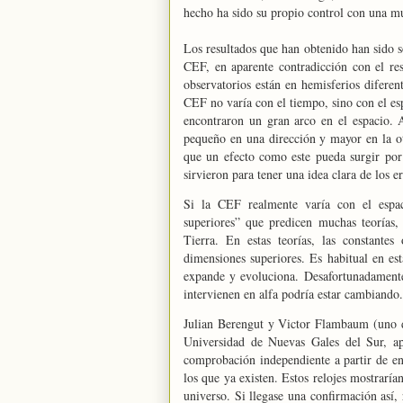
hecho ha sido su propio control con una m
Los resultados que han obtenido han sido 
CEF
, en aparente contradicción con el r
observatorios están en hemisferios diferen
CEF
no varía con el tiempo, sino con el es
encontraron un gran arco en el espacio. 
pequeño en una dirección y mayor en la o
que un efecto como este pueda surgir por
sirvieron para tener una idea clara de los e
Si
la CEF
realmente varía con el espac
superiores” que predicen muchas teorías,
Tierra.
En
estas teorías, las constantes
dimensiones superiores. Es habitual en es
expande y evoluciona. Desafortunadamente
intervienen en alfa podría estar cambiando.
Julian Berengut y Victor Flambaum (uno d
Universidad
de Nuevas Gales del Sur, apu
comprobación independiente a partir de en
los que ya existen. Estos relojes mostrarí
universo. Si llegase una confirmación así,