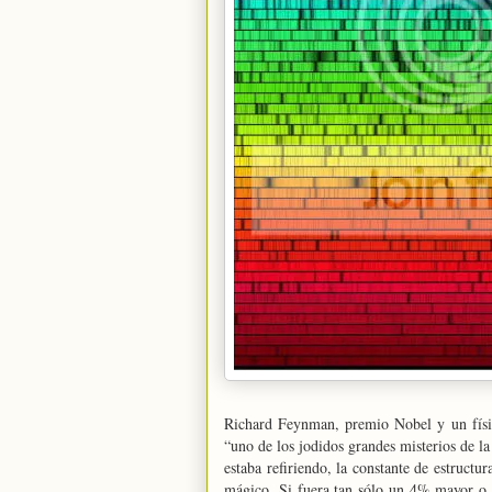
Richard Feynman, premio Nobel y un físic
“uno de los jodidos grandes misterios de la
estaba refiriendo, la constante de estructu
mágico. Si fuera tan sólo un 4% mayor o m