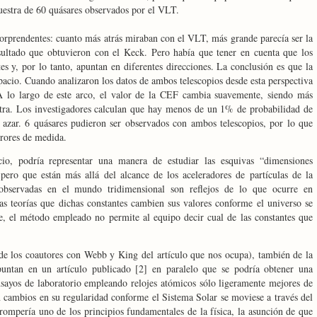
uestra de 60 quásares observados por el VLT.
sorprendentes: cuanto más atrás miraban con el VLT, más grande parecía ser
la
esultado que obtuvieron con el Keck. Pero había que tener en cuenta que los
tes y, por lo tanto, apuntan en diferentes direcciones. La conclusión es que
la
pacio. Cuando analizaron los datos de ambos telescopios desde esta perspectiva
A lo largo de este arco, el valor de
la CEF
cambia suavemente, siendo más
tra. Los investigadores calculan que hay menos de un 1% de probabilidad de
 azar. 6 quásares pudieron ser observados con ambos telescopios, por lo que
rrores de medida.
io, podría representar una manera de estudiar las esquivas “dimensiones
 pero que están más allá del alcance de los aceleradores de partículas de
la
 observadas en el mundo tridimensional son reflejos de lo que ocurre en
tas teorías que dichas constantes cambien sus valores conforme el universo se
, el método empleado no permite al equipo decir cual de las constantes que
e los coautores con Webb y King del artículo que nos ocupa), también de
la
ntan en un artículo publicado [2] en paralelo que se podría obtener una
sayos de laboratorio empleando relojes atómicos sólo ligeramente mejores de
an cambios en su regularidad conforme el Sistema Solar se moviese a través del
 rompería uno de los principios fundamentales de la física, la asunción de que