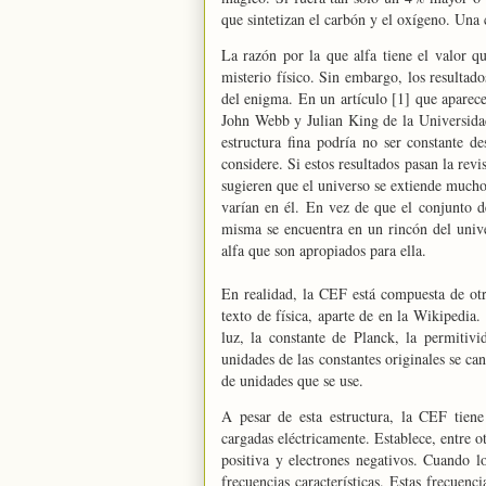
que sintetizan el carbón y el oxígeno. Una 
La razón por la que alfa tiene el valor qu
misterio físico. Sin embargo, los resultado
del enigma. En un artículo [1] que aparec
John Webb y Julian King de
la Universida
estructura fina podría no ser constante 
considere. Si estos resultados pasan la rev
sugieren que el universo se extiende mucho 
varían en él. En vez de que el conjunto d
misma se encuentra en un rincón del uni
alfa que son apropiados para ella.
En realidad,
la CEF
está compuesta de otra
texto de física, aparte de en
la Wikipedia.
luz, la constante de Planck, la permitiv
unidades de las constantes originales se ca
de unidades que se use.
A pesar de esta estructura,
la CEF
tiene 
cargadas eléctricamente. Establece, entre o
positiva y electrones negativos. Cuando lo
frecuencias características. Estas frecuenc