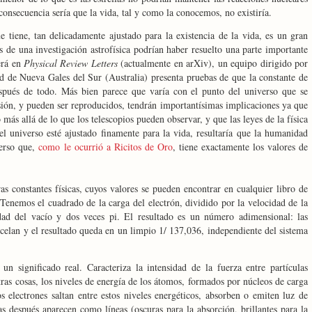
consecuencia sería que la vida, tal y como la conocemos, no existiría.
e tiene, tan delicadamente ajustado para la existencia de la vida, es un gran
s de una investigación astrofísica podrían haber resuelto una parte importante
erá en
Physical Review Letters
(actualmente en arXiv), un equipo dirigido por
d
de Nueva Gales del Sur (Australia) presenta pruebas de que la constante de
después de todo. Más bien parece que varía con el punto del universo que se
isión, y pueden ser reproducidos, tendrán importantísimas implicaciones ya que
más allá de lo que los telescopios pueden observar, y que las leyes de la física
el universo esté ajustado finamente para la vida, resultaría que la humanidad
verso que,
como le ocurrió a Ricitos de Oro
, tiene exactamente los valores de
s constantes físicas, cuyos valores se pueden encontrar en cualquier libro de
 Tenemos
el cuadrado de la carga del electrón, dividido por la velocidad de la
idad del vacío y dos veces pi. El resultado es un número adimensional: las
ncelan
y el resultado queda en un limpio 1/ 137,036, independiente del sistema
un significado real. Caracteriza la intensidad de la fuerza entre partículas
tras cosas, los niveles de energía de los átomos, formados por núcleos de carga
s electrones saltan entre estos niveles energéticos, absorben o emiten luz de
ias después aparecen como líneas (oscuras para la absorción, brillantes para la