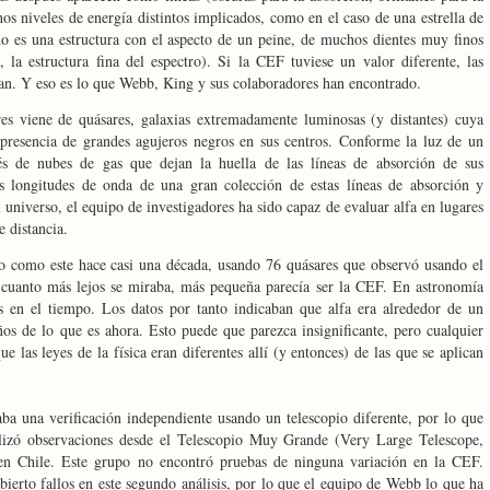
s niveles de energía distintos implicados, como en el caso de una estrella de
o es una estructura con el aspecto de un peine, de muchos dientes muy finos
 la estructura fina del espectro). Si
la CEF
tuviese un valor diferente, las
ían. Y eso es lo que Webb, King y sus colaboradores han encontrado.
es viene de quásares, galaxias extremadamente luminosas (y distantes)
cuya
 presencia de grandes agujeros negros en sus centros. Conforme la luz de un
vés de nubes de gas que dejan la huella de las líneas de absorción de sus
s longitudes de onda de una gran colección de estas líneas de absorción y
 universo, el equipo de investigadores ha sido capaz de evaluar alfa en lugares
e distancia.
 como este hace casi una década, usando 76 quásares que observó usando el
cuanto más lejos se miraba, más pequeña parecía ser
la CEF. En
astronomía
s en el tiempo. Los datos por tanto indicaban que alfa era alrededor de un
s de lo que es ahora. Esto puede que parezca insignificante, pero cualquier
ue las leyes de la física eran diferentes allí (y entonces) de las que se aplican
aba una verificación independiente usando un telescopio diferente, por lo que
alizó observaciones desde el Telescopio Muy Grande (Very Large Telescope,
en Chile. Este grupo no encontró pruebas de ninguna variación en
la CEF.
ierto fallos en este segundo análisis, por lo que el equipo de Webb lo que ha