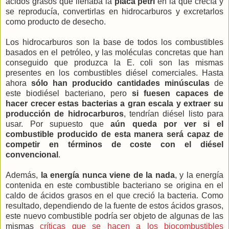
ácidos grasos que llenaba la
placa petri
en la que crecía y
se reproducía, convertirlas en hidrocarburos y excretarlos
como producto de desecho.
Los hidrocarburos son la base de todos los combustibles
basados en el petróleo, y las moléculas concretas que han
conseguido que produzca la E. coli son las mismas
presentes en los combustibles diésel comerciales. Hasta
ahora
sólo han producido cantidades minúsculas
de
este biodiésel bacteriano, pero
si fuesen capaces de
hacer crecer estas bacterias a gran escala y extraer su
producción de hidrocarburos
, tendrían diésel listo para
usar. Por supuesto que
aún queda por ver si el
combustible producido de esta manera será capaz de
competir en términos de coste con el diésel
convencional
.
Además,
la energía nunca viene de la nada
, y la energía
contenida en este combustible bacteriano se origina en el
caldo de ácidos grasos en el que creció la bacteria. Como
resultado, dependiendo de la fuente de estos ácidos grasos,
este nuevo combustible podría ser objeto de algunas de las
mismas
críticas que se hacen a los biocombustibles