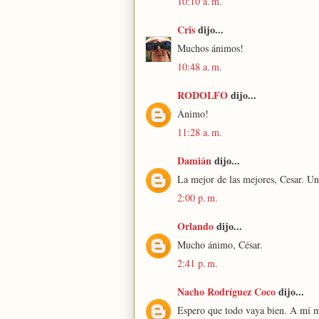
10:10 a. m.
Cris
dijo...
Muchos ánimos!
10:48 a. m.
RODOLFO
dijo...
Ánimo!
11:28 a. m.
Damián
dijo...
La mejor de las mejores, Cesar. Un
2:00 p. m.
Orlando
dijo...
Mucho ánimo, César.
2:41 p. m.
Nacho Rodríguez Coco
dijo...
Espero que todo vaya bien. A mí me