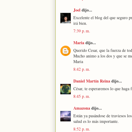
Joel
dijo...
Excelente el blog del que seguro 
irá bien.
7:39 p. m.
Maria
dijo...
Querido Cesar, que la fuerza de tod
Mucho animo a los dos y que se mej
Maria
8:42 p. m.
Daniel Martín Reina
dijo...
César, te esperaremos lo que haga 
8:45 p. m.
Amazona
dijo...
Están ya pasándose de traviesos lo
salud es lo más importante.
8:52 p. m.