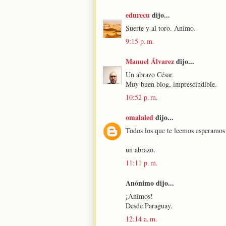
edurecu
dijo...
Suerte y al toro. Ánimo.
9:15 p. m.
Manuel Álvarez
dijo...
Un abrazo César.
Muy buen blog, imprescindible.
10:52 p. m.
omalaled
dijo...
Todos los que te leemos esperamos l
un abrazo.
11:11 p. m.
Anónimo dijo...
¡Ánimos!
Desde Paraguay.
12:14 a. m.