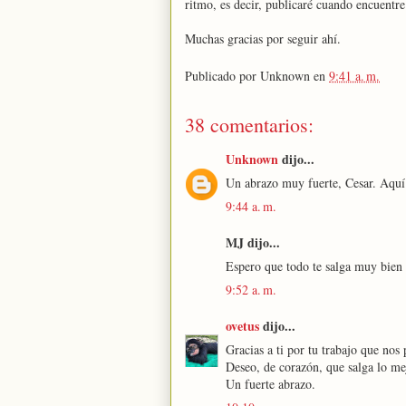
ritmo, es decir, publicaré cuando encuentr
Muchas gracias por seguir ahí.
Publicado por
Unknown
en
9:41 a. m.
38 comentarios:
Unknown
dijo...
Un abrazo muy fuerte, Cesar. Aquí 
9:44 a. m.
MJ dijo...
Espero que todo te salga muy bien
9:52 a. m.
ovetus
dijo...
Gracias a ti por tu trabajo que nos
Deseo, de corazón, que salga lo mej
Un fuerte abrazo.