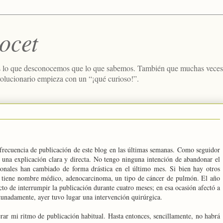
ocet
 lo que desconocemos que lo que sabemos. También que muchas veces e
volucionario empieza con un “¡qué curioso!”.
 frecuencia de publicación de este blog en las últimas semanas. Como seguidor
una explicación clara y directa. No tengo ninguna intención de abandonar el
sonales han cambiado de forma drástica en el último mes. Si bien hay otros
ye tiene nombre médico, adenocarcinoma, un tipo de cáncer de pulmón. El año
to de interrumpir la publicación durante cuatro meses; en esa ocasión afectó a
tunadamente, ayer tuvo lugar una intervención quirúrgica.
ar mi ritmo de publicación habitual. Hasta entonces, sencillamente, no habrá