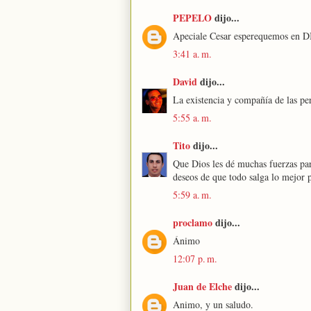
PEPELO
dijo...
Apeciale Cesar esperequemos en D
3:41 a. m.
David
dijo...
La existencia y compañía de las pe
5:55 a. m.
Tito
dijo...
Que Dios les dé muchas fuerzas pa
deseos de que todo salga lo mejor p
5:59 a. m.
proclamo
dijo...
Ánimo
12:07 p. m.
Juan de Elche
dijo...
Animo, y un saludo.