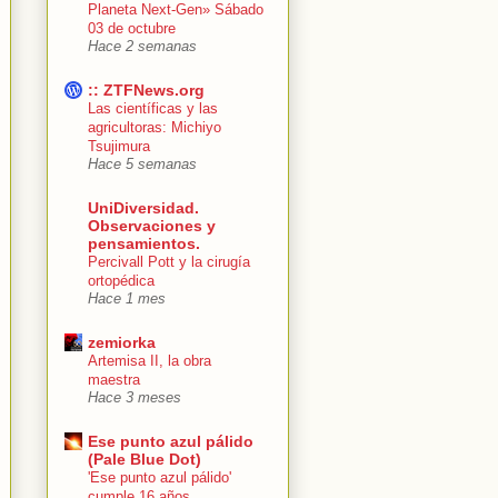
Planeta Next-Gen» Sábado
03 de octubre
Hace 2 semanas
:: ZTFNews.org
Las científicas y las
agricultoras: Michiyo
Tsujimura
Hace 5 semanas
UniDiversidad.
Observaciones y
pensamientos.
Percivall Pott y la cirugía
ortopédica
Hace 1 mes
zemiorka
Artemisa II, la obra
maestra
Hace 3 meses
Ese punto azul pálido
(Pale Blue Dot)
'Ese punto azul pálido'
cumple 16 años