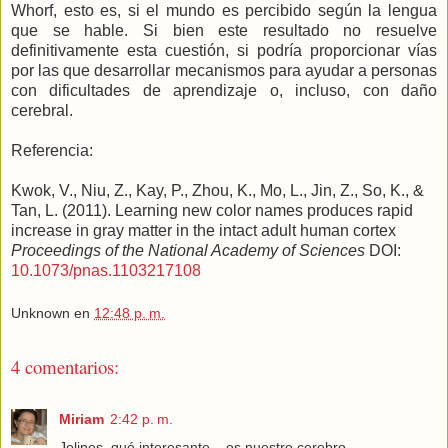
Whorf, esto es, si el mundo es percibido según la lengua
que se hable. Si bien este resultado no resuelve
definitivamente esta cuestión, si podría proporcionar vías
por las que desarrollar mecanismos para ayudar a personas
con dificultades de aprendizaje o, incluso, con daño
cerebral.
Referencia:
Kwok, V., Niu, Z., Kay, P., Zhou, K., Mo, L., Jin, Z., So, K., &
Tan, L. (2011). Learning new color names produces rapid
increase in gray matter in the intact adult human cortex
Proceedings of the National Academy of Sciences
DOI:
10.1073/pnas.1103217108
Unknown
en
12:48 p. m.
4 comentarios:
Miriam
2:42 p. m.
Jolines, qué interesante... es nuestro cerebro.