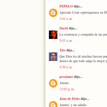
PEPELO
dijo...
Apeciale Cesar esperequemos en D
3:41 a. m.
David
dijo...
La existencia y compañía de las pe
5:55 a. m.
Tito
dijo...
Que Dios les dé muchas fuerzas pa
deseos de que todo salga lo mejor p
5:59 a. m.
proclamo
dijo...
Ánimo
12:07 p. m.
Juan de Elche
dijo...
Animo, y un saludo.