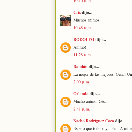
10:10 a. m.
Cris
dijo...
Muchos ánimos!
10:48 a. m.
RODOLFO
dijo...
Ánimo!
11:28 a. m.
Damián
dijo...
La mejor de las mejores, Cesar. Un
2:00 p. m.
Orlando
dijo...
Mucho ánimo, César.
2:41 p. m.
Nacho Rodríguez Coco
dijo...
Espero que todo vaya bien. A mí me