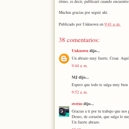
ritmo, es decir, publicaré cuando encuentr
Muchas gracias por seguir ahí.
Publicado por
Unknown
en
9:41 a. m.
38 comentarios:
Unknown
dijo...
Un abrazo muy fuerte, Cesar. Aquí 
9:44 a. m.
MJ dijo...
Espero que todo te salga muy bien
9:52 a. m.
ovetus
dijo...
Gracias a ti por tu trabajo que nos
Deseo, de corazón, que salga lo mej
Un fuerte abrazo.