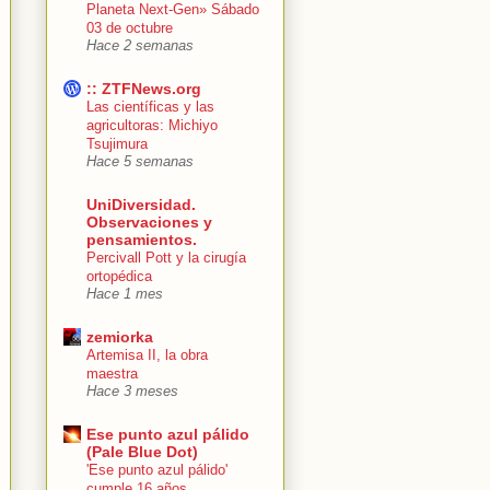
Planeta Next-Gen» Sábado
03 de octubre
Hace 2 semanas
:: ZTFNews.org
Las científicas y las
agricultoras: Michiyo
Tsujimura
Hace 5 semanas
UniDiversidad.
Observaciones y
pensamientos.
Percivall Pott y la cirugía
ortopédica
Hace 1 mes
zemiorka
Artemisa II, la obra
maestra
Hace 3 meses
Ese punto azul pálido
(Pale Blue Dot)
'Ese punto azul pálido'
cumple 16 años