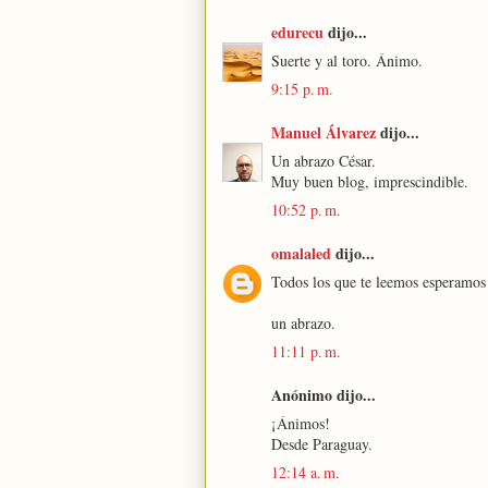
edurecu
dijo...
Suerte y al toro. Ánimo.
9:15 p. m.
Manuel Álvarez
dijo...
Un abrazo César.
Muy buen blog, imprescindible.
10:52 p. m.
omalaled
dijo...
Todos los que te leemos esperamos l
un abrazo.
11:11 p. m.
Anónimo dijo...
¡Ánimos!
Desde Paraguay.
12:14 a. m.