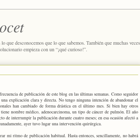
ocet
 lo que desconocemos que lo que sabemos. También que muchas veces e
volucionario empieza con un “¡qué curioso!”.
 frecuencia de publicación de este blog en las últimas semanas. Como seguidor
una explicación clara y directa. No tengo ninguna intención de abandonar el
sonales han cambiado de forma drástica en el último mes. Si bien hay otros
ye tiene nombre médico, adenocarcinoma, un tipo de cáncer de pulmón. El año
to de interrumpir la publicación durante cuatro meses; en esa ocasión afectó a
tunadamente, ayer tuvo lugar una intervención quirúrgica.
ar mi ritmo de publicación habitual. Hasta entonces, sencillamente, no habrá