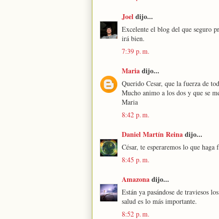
Joel
dijo...
Excelente el blog del que seguro 
irá bien.
7:39 p. m.
Maria
dijo...
Querido Cesar, que la fuerza de tod
Mucho animo a los dos y que se mej
Maria
8:42 p. m.
Daniel Martín Reina
dijo...
César, te esperaremos lo que haga 
8:45 p. m.
Amazona
dijo...
Están ya pasándose de traviesos lo
salud es lo más importante.
8:52 p. m.