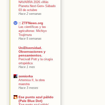
NAVARRA 2026 «Más
Planeta Next-Gen» Sábado
03 de octubre
Hace 2 semanas
:: ZTFNews.org
Las científicas y las
agricultoras: Michiyo
Tsujimura
Hace 5 semanas
UniDiversidad.
Observaciones y
pensamientos.
Percivall Pott y la cirugía
ortopédica
Hace 1 mes
zemiorka
Artemisa II, la obra
maestra
Hace 3 meses
Ese punto azul pálido
(Pale Blue Dot)
'Ese punto azul pálido'