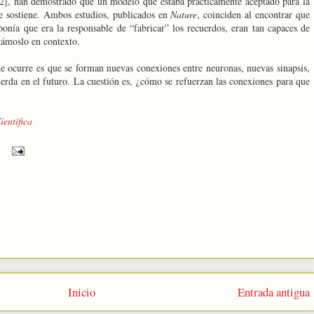
2], han demostrado que un modelo que estaba prácticamente aceptado para la
e sostiene. Ambos estudios, publicados en
Nature
, coinciden al encontrar que
ponía que era la responsable de “fabricar” los recuerdos, eran tan capaces de
gámoslo en contexto.
 ocurre es que se forman nuevas conexiones entre neuronas, nuevas sinapsis,
uerda en el futuro. La cuestión es, ¿cómo se refuerzan las conexiones para que
entífica
Inicio
Entrada antigua