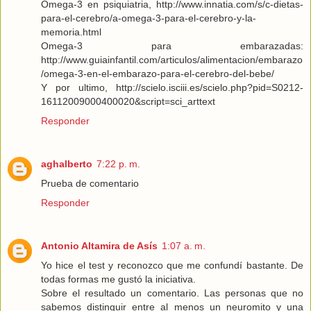
Omega-3 en psiquiatria, http://www.innatia.com/s/c-dietas-
para-el-cerebro/a-omega-3-para-el-cerebro-y-la-
memoria.html
Omega-3 para embarazadas:
http://www.guiainfantil.com/articulos/alimentacion/embarazo
/omega-3-en-el-embarazo-para-el-cerebro-del-bebe/
Y por ultimo, http://scielo.isciii.es/scielo.php?pid=S0212-
16112009000400020&script=sci_arttext
Responder
aghalberto
7:22 p. m.
Prueba de comentario
Responder
Antonio Altamira de Asís
1:07 a. m.
Yo hice el test y reconozco que me confundí bastante. De
todas formas me gustó la iniciativa.
Sobre el resultado un comentario. Las personas que no
sabemos distinguir entre al menos un neuromito y una