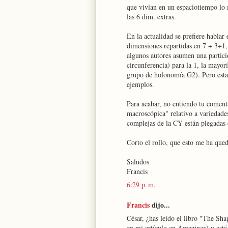
que vivían en un espaciotiempo lo 
las 6 dim. extras.
En la actualidad se prefiere hablar
dimensiones repartidas en 7 + 3+1,
algunos autores asumen una partici
circunferencia) para la 1, la mayor
grupo de holonomía G2). Pero esta
ejemplos.
Para acabar, no entiendo tu comenta
macroscópica" relativo a variedade
complejas de la CY están plegadas 
Corto el rollo, que esto me ha que
Saludos
Francis
6:29 p. m.
Francis
dijo...
César, ¿has leído el libro "The Sh
en mi artículo en Amazings) y está