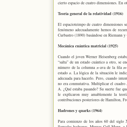
cierto espacio de cuatro dimensiones. En o
Teoría general de la relatividad (1916)
El espacioteimpo de cuatro dimensiones se 
fenómeno adecuadamente hemos de recurr
Curbastro (1890) basándose en Riemann y 
Mecánica cuántica matricial (1925)
Cuando el joven Werner Heisenberg estaba 
“salta” de un estado cuántico a otro, se e
número de la columna
n
-ava de la fila
m
estado
n
. La lógica de la situación le indi
adecuada para hacerlo. Pero, cuando intent
no era conmutativa. Multiplicar el cuadro
A. ¿Qué estaba pasando? Su suerte fue qu
le explicaron muy amablemente la teorí
contribuciones posteriores de Hamilton, Fr
Hadrones y quarks (1964)
Para comienzo de los años 60 del siglo 
llamadas hadrones. Murray Gell-Mann, a la