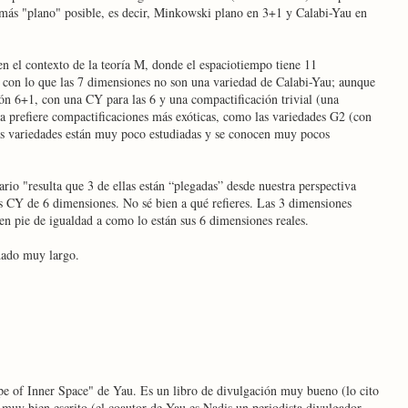
más "plano" posible, es decir, Minkowski plano en 3+1 y Calabi-Yau en
 en el contexto de la teoría M, donde el espaciotiempo tiene 11
 con lo que las 7 dimensiones no son una variedad de Calabi-Yau; aunque
ón 6+1, con una CY para las 6 y una compactificación trivial (una
ía prefiere compactificaciones más exóticas, como las variedades G2 (con
s variedades están muy poco estudiadas y se conocen muy pocos
rio "resulta que 3 de ellas están “plegadas” desde nuestra perspectiva
s CY de 6 dimensiones. No sé bien a qué refieres. Las 3 dimensiones
en pie de igualdad a como lo están sus 6 dimensiones reales.
dado muy largo.
ape of Inner Space" de Yau. Es un libro de divulgación muy bueno (lo cito
 muy bien escrito (el coautor de Yau es Nadis un periodista divulgador