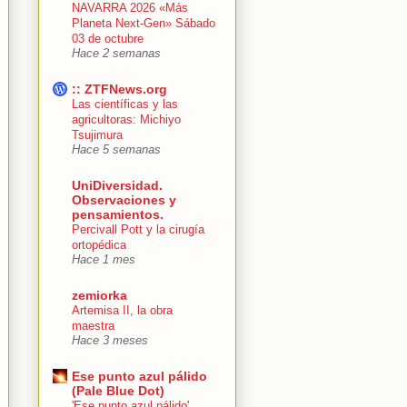
NAVARRA 2026 «Más
Planeta Next-Gen» Sábado
03 de octubre
Hace 2 semanas
:: ZTFNews.org
Las científicas y las
agricultoras: Michiyo
Tsujimura
Hace 5 semanas
UniDiversidad.
Observaciones y
pensamientos.
Percivall Pott y la cirugía
ortopédica
Hace 1 mes
zemiorka
Artemisa II, la obra
maestra
Hace 3 meses
Ese punto azul pálido
(Pale Blue Dot)
'Ese punto azul pálido'