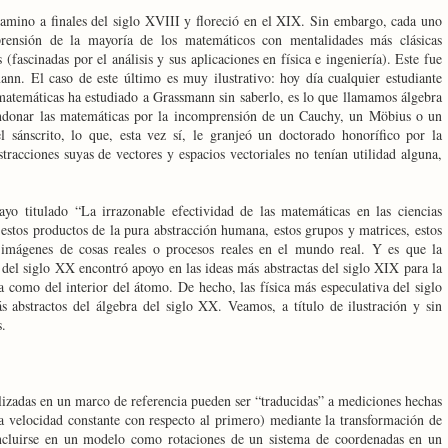
amino a finales del siglo XVIII y floreció en el XIX. Sin embargo, cada uno
rensión de la mayoría de los matemáticos con mentalidades más clásicas
fascinadas por el análisis y sus aplicaciones en física e ingeniería). Este fue
ann. El caso de este último es muy ilustrativo: hoy día cualquier estudiante
 matemáticas ha estudiado a Grassmann sin saberlo, es lo que llamamos álgebra
andonar las matemáticas por la incomprensión de un Cauchy, un Möbius o un
l sánscrito, lo que, esta vez sí, le granjeó un doctorado honorífico por la
racciones suyas de vectores y espacios vectoriales no tenían utilidad alguna,
o titulado “La irrazonable efectividad de las matemáticas en las ciencias
 estos productos de la pura abstracción humana, estos grupos y matrices, estos
 imágenes de cosas reales o procesos reales en el mundo real. Y es que la
 del siglo XX encontró apoyo en las ideas más abstractas del siglo XIX para la
a como del interior del átomo. De hecho, las física más especulativa del siglo
 abstractos del álgebra del siglo XX. Veamos, a título de ilustración y sin
s.
lizadas en un marco de referencia pueden ser “traducidas” a mediciones hechas
a velocidad constante con respecto al primero) mediante la transformación de
incluirse en un modelo como rotaciones de un sistema de coordenadas en un