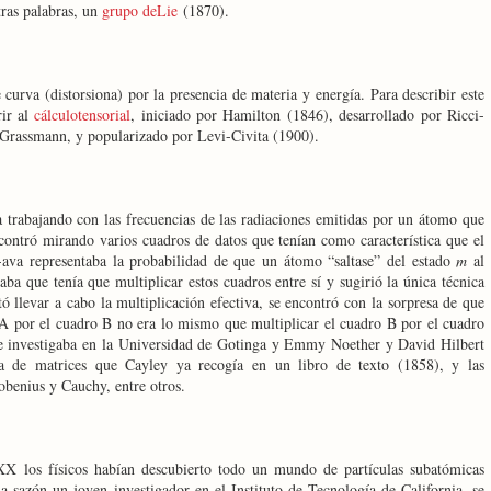
tras palabras, un
grupo deLie
(1870).
curva (distorsiona) por la presencia de materia y energía. Para describir este
ir al
cálculotensorial
, iniciado por Hamilton (1846), desarrollado por Ricci-
Grassmann, y popularizado por Levi-Civita (1900).
trabajando con las frecuencias de las radiaciones emitidas por un átomo que
ncontró mirando varios cuadros de datos que tenían como característica que el
-ava representaba la probabilidad de que un átomo “saltase” del estado
m
al
caba que tenía que multiplicar estos cuadros entre sí y sugirió la única técnica
ó llevar a cabo la multiplicación efectiva, se encontró con la sorpresa de que
 A por el cuadro B no era lo mismo que multiplicar el cuadro B por el cuadro
e investigaba en la Universidad de Gotinga y Emmy Noether y David Hilbert
a de matrices que Cayley ya recogía en un libro de texto (1858), y las
obenius y Cauchy, entre otros.
XX los físicos habían descubierto todo un mundo de partículas subatómicas
 sazón un joven investigador en el Instituto de Tecnología de California, se