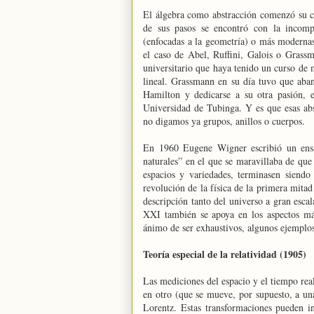
El álgebra como abstracción comenzó su c
de sus pasos se encontró con la incomp
(enfocadas a la geometría) o más modernas (
el caso de Abel, Ruffini, Galois o Grassm
universitario que haya tenido un curso de
lineal. Grassmann en su día tuvo que ab
Hamilton y dedicarse a su otra pasión, e
Universidad de Tubinga. Y es que esas abst
no digamos ya grupos, anillos o cuerpos.
En 1960 Eugene Wigner escribió un ensay
naturales” en el que se maravillaba de que
espacios y variedades, terminasen siendo
revolución de la física de la primera mitad
descripción tanto del universo a gran escal
XXI también se apoya en los aspectos más
ánimo de ser exhaustivos, algunos ejemplo
Teoría especial de la relatividad (1905)
Las mediciones del espacio y el tiempo rea
en otro (que se mueve, por supuesto, a un
Lorentz. Estas transformaciones pueden 