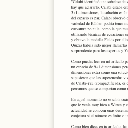
"Calabi identificó una subclase de 
hay que aclararlo. Calabi estaba es
3+1 dimensiones, la solución es ún
del espacio es par, Calabi observó
variedad de Kähler, podría tener m
curvatura no nula, como la que mue
utilizando técnicas de ecuaciones e
y obtuvo la medalla Fields por ello
Quizás habría sido mejor llamarlas
sorprendente para los expertos y Y
Como puedes leer en mi artículo pa
un espacio de 9+1 dimensiones pero
dimensiones extra como una solució
supusieron que las supercuerdas vi
de Calabi-Yau (compactificada, es 
pensamos que se comportan como un
En aquel momento no se sabía cuán
que le venía muy bien a Witten y c
actualidad se conocen unas decenas
conjetura si el número es finito o in
Como bien dices en tu artículo, las