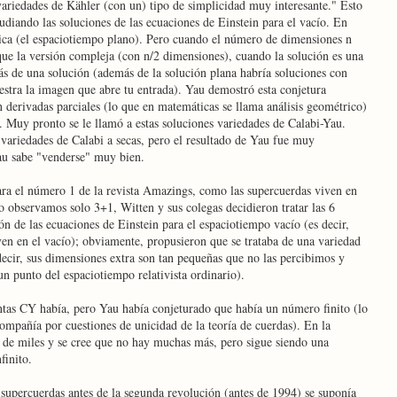
variedades de Kähler (con un) tipo de simplicidad muy interesante." Esto
tudiando las soluciones de las ecuaciones de Einstein para el vacío. En
ica (el espaciotiempo plano). Pero cuando el número de dimensiones n
 que la versión compleja (con n/2 dimensiones), cuando la solución es una
ás de una solución (además de la solución plana habría soluciones con
stra la imagen que abre tu entrada). Yau demostró esta conjetura
n derivadas parciales (lo que en matemáticas se llama análisis geométrico)
. Muy pronto se le llamó a estas soluciones variedades de Calabi-Yau.
 variedades de Calabi a secas, pero el resultado de Yau fue muy
au sabe "venderse" muy bien.
ra el número 1 de la revista Amazings, como las supercuerdas viven en
 observamos solo 3+1, Witten y sus colegas decidieron tratar las 6
n de las ecuaciones de Einstein para el espaciotiempo vacío (es decir,
ven en el vacío); obviamente, propusieron que se trataba de una variedad
decir, sus dimensiones extra son tan pequeñas que no las percibimos y
 punto del espaciotiempo relativista ordinario).
tas CY había, pero Yau había conjeturado que había un número finito (lo
ompañía por cuestiones de unicidad de la teoría de cuerdas). En la
 de miles y se cree que no hay muchas más, pero sigue siendo una
finito.
 supercuerdas antes de la segunda revolución (antes de 1994) se suponía