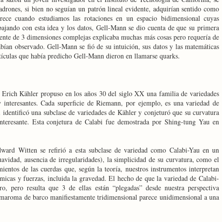
adrones, si bien no seguían un patrón lineal evidente, adquirían sentido como
ece cuando estudiamos las rotaciones en un espacio bidimensional cuyas
ajando con esta idea y los datos, Gell-Mann se dio cuenta de que su primera
alente de 3 dimensiones complejas explicaba muchas más cosas pero requería de
abían observado. Gell-Mann se fió de su intuición, sus datos y las matemáticas
tículas que había predicho Gell-Mann dieron en llamarse quarks.
 Erich Kähler propuso en los años 30 del siglo XX una familia de variedades
 interesantes. Cada superficie de Riemann, por ejemplo, es una variedad de
identificó una subclase de variedades de Kähler y conjeturó que su curvatura
nteresante. Esta conjetura de Calabi fue demostrada por Shing-tung Yau en
ward Witten se refirió a esta subclase de variedad como Calabi-Yau en un
suavidad, ausencia de irregularidades), la simplicidad de su curvatura, como el
ientos de las cuerdas que, según la teoría, nuestros instrumentos interpretan
micas y fuerzas, incluida la gravedad. El hecho de que la variedad de Calabi-
, pero resulta que 3 de ellas están “plegadas” desde nuestra perspectiva
maroma de barco manifiestamente tridimensional parece unidimensional a una