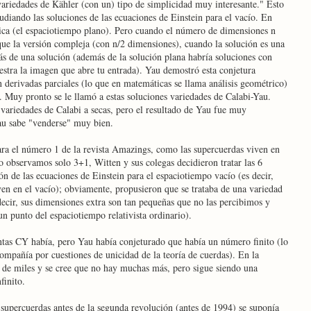
variedades de Kähler (con un) tipo de simplicidad muy interesante." Esto
tudiando las soluciones de las ecuaciones de Einstein para el vacío. En
ica (el espaciotiempo plano). Pero cuando el número de dimensiones n
 que la versión compleja (con n/2 dimensiones), cuando la solución es una
ás de una solución (además de la solución plana habría soluciones con
stra la imagen que abre tu entrada). Yau demostró esta conjetura
n derivadas parciales (lo que en matemáticas se llama análisis geométrico)
. Muy pronto se le llamó a estas soluciones variedades de Calabi-Yau.
 variedades de Calabi a secas, pero el resultado de Yau fue muy
au sabe "venderse" muy bien.
ra el número 1 de la revista Amazings, como las supercuerdas viven en
 observamos solo 3+1, Witten y sus colegas decidieron tratar las 6
n de las ecuaciones de Einstein para el espaciotiempo vacío (es decir,
ven en el vacío); obviamente, propusieron que se trataba de una variedad
decir, sus dimensiones extra son tan pequeñas que no las percibimos y
 punto del espaciotiempo relativista ordinario).
tas CY había, pero Yau había conjeturado que había un número finito (lo
ompañía por cuestiones de unicidad de la teoría de cuerdas). En la
 de miles y se cree que no hay muchas más, pero sigue siendo una
finito.
 supercuerdas antes de la segunda revolución (antes de 1994) se suponía