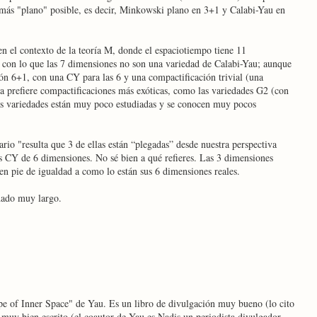
más "plano" posible, es decir, Minkowski plano en 3+1 y Calabi-Yau en
 en el contexto de la teoría M, donde el espaciotiempo tiene 11
 con lo que las 7 dimensiones no son una variedad de Calabi-Yau; aunque
ón 6+1, con una CY para las 6 y una compactificación trivial (una
ía prefiere compactificaciones más exóticas, como las variedades G2 (con
s variedades están muy poco estudiadas y se conocen muy pocos
rio "resulta que 3 de ellas están “plegadas” desde nuestra perspectiva
s CY de 6 dimensiones. No sé bien a qué refieres. Las 3 dimensiones
en pie de igualdad a como lo están sus 6 dimensiones reales.
dado muy largo.
ape of Inner Space" de Yau. Es un libro de divulgación muy bueno (lo cito
 muy bien escrito (el coautor de Yau es Nadis un periodista divulgador