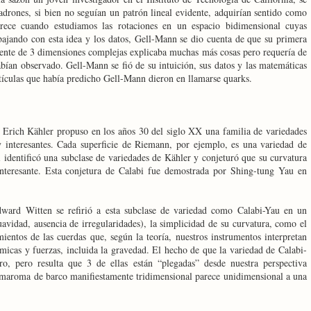
adrones, si bien no seguían un patrón lineal evidente, adquirían sentido como
ece cuando estudiamos las rotaciones en un espacio bidimensional cuyas
ajando con esta idea y los datos, Gell-Mann se dio cuenta de que su primera
alente de 3 dimensiones complejas explicaba muchas más cosas pero requería de
abían observado. Gell-Mann se fió de su intuición, sus datos y las matemáticas
tículas que había predicho Gell-Mann dieron en llamarse quarks.
 Erich Kähler propuso en los años 30 del siglo XX una familia de variedades
 interesantes. Cada superficie de Riemann, por ejemplo, es una variedad de
identificó una subclase de variedades de Kähler y conjeturó que su curvatura
nteresante. Esta conjetura de Calabi fue demostrada por Shing-tung Yau en
ward Witten se refirió a esta subclase de variedad como Calabi-Yau en un
suavidad, ausencia de irregularidades), la simplicidad de su curvatura, como el
ientos de las cuerdas que, según la teoría, nuestros instrumentos interpretan
micas y fuerzas, incluida la gravedad. El hecho de que la variedad de Calabi-
, pero resulta que 3 de ellas están “plegadas” desde nuestra perspectiva
maroma de barco manifiestamente tridimensional parece unidimensional a una