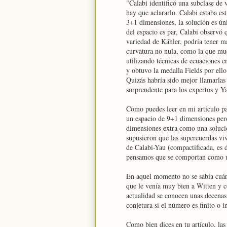
"Calabi identificó una subclase de 
hay que aclararlo. Calabi estaba es
3+1 dimensiones, la solución es ún
del espacio es par, Calabi observó
variedad de Kähler, podría tener m
curvatura no nula, como la que mue
utilizando técnicas de ecuaciones e
y obtuvo la medalla Fields por ello
Quizás habría sido mejor llamarlas
sorprendente para los expertos y Y
Como puedes leer en mi artículo pa
un espacio de 9+1 dimensiones pero
dimensiones extra como una solució
supusieron que las supercuerdas vi
de Calabi-Yau (compactificada, es 
pensamos que se comportan como un
En aquel momento no se sabía cuán
que le venía muy bien a Witten y c
actualidad se conocen unas decenas
conjetura si el número es finito o in
Como bien dices en tu artículo, las