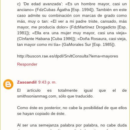
c) ‘De edad avanzada’: «Es un hombre mayor, casi un
anciano» (FdzCubas Ágatha [Esp. 1994]). También en este
caso admite su combinación con marcas de grado como
más, muy o tan: «El ver a mi padre triste, cansado, más
mayor, me producía dolor» (FdzMartínez Drogadicto [Esp.
1981]); «Ella era una mujer muy mayor, casi una vieja»
(CInfante Habana [Cuba 1986]); «Doña Rosaura, casi vieja,
tan mayor como mi tía» (GaMorales Sur [Esp. 1985]).
http://buscon.rae.es/dpdI/SrvltConsulta?lema=mayores
Responder
Zascandil
9:43 p. m.
El artículo es totalmente igual que el de
smithsonianmag.com, sólo que traducido.
Como éste es posterior, no cabe la posibilidad de que ellos
se hayan copiado de éste.
Al ser una semejanza palabra por palabra, no cabe duda