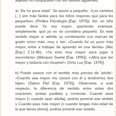
adjetivo no comparativo con los valores siguientes:
a) ‘De no poca edad’. Se opone a pequeño: «Los cambios
[...] son más fáciles para los niños mayores que para los
pequeños» (Pinillos Psicología [Esp. 1975]). Así, un niño
puede decir Ya soy mayor, queriendo expresar,
simplemente, que ya no se considera pequeño. En este
sentido mayor sí admite su combinación con marcas de
grado como más, muy o tan: «Cuando fui un poco más
mayor, entré a trabajar de aprendiz en una tienda» (Abc
[Esp.] 2.11.86); «Ya eres muy mayor para jugar a
esconderte» (Márquez Suerte [Esp. 1995]); «¡Mira que tan
mayor y todavía con chupete!» (Ortiz Luz [Esp. 1976]).
b) Puede usarse con el sentido más preciso de ‘adulto’:
«Cuando sea mayor me casaré con él y tendremos dos
hijas» (Salom Piel [Esp. 1976]). Obsérvese, a este
respecto, la diferencia de sentido entre estas dos
oraciones, ambas posibles y correctas: Cuando seas
mayor [= cuando seas adulta], podrás ponerte ese vestido
y Cuando seas más mayor [= cuando tengas más edad de
la que tienes ahora], podrás ponerte ese vestido.