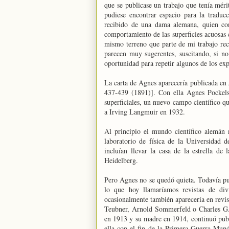
que se publicase un trabajo que tenía méri
pudiese encontrar espacio para la traduc
recibido de una dama alemana, quien con
comportamiento de las superficies acuosas c
mismo terreno que parte de mi trabajo reci
parecen muy sugerentes, suscitando, si no
oportunidad para repetir algunos de los exp
La carta de Agnes aparecería publicada en
437-439 (1891)]. Con ella Agnes Pockels h
superficiales, un nuevo campo científico 
a Irving Langmuir en 1932.
Al principio el mundo científico alemán 
laboratorio de física de la Universidad 
incluían llevar la casa de la estrella de
Heidelberg.
Pero Agnes no se quedó quieta. Todavía p
lo que hoy llamaríamos revistas de div
ocasionalmente también aparecería en revi
Teubner, Arnold Sommerfeld o Charles G. 
en 1913 y su madre en 1914, continuó publ
ella con el fin de la Primera Guerra Mundia