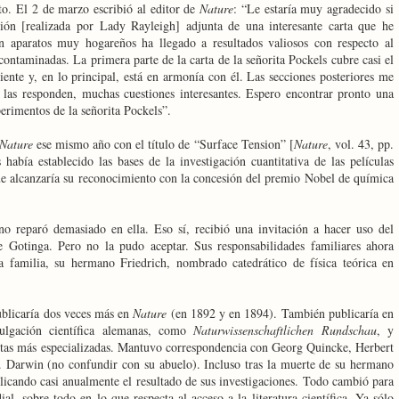
to. El 2 de marzo escribió al editor de
Nature
: “Le estaría muy agradecido si
ción [realizada por Lady Rayleigh] adjunta de una interesante carta que he
 aparatos muy hogareños ha llegado a resultados valiosos con respecto al
ontaminadas. La primera parte de la carta de la señorita Pockels cubre casi el
ente y, en lo principal, está en armonía con él. Las secciones posteriores me
 las responden, muchas cuestiones interesantes. Espero encontrar pronto una
erimentos de la señorita Pockels”.
Nature
ese mismo año con el título de “Surface Tension” [
Nature
, vol. 43, pp.
abía establecido las bases de la investigación cuantitativa de las películas
que alcanzaría su reconocimiento con la concesión del premio Nobel de química
no reparó demasiado en ella. Eso sí, recibió una invitación a hacer uso del
de Gotinga. Pero no la pudo aceptar. Sus responsabilidades familiares ahora
 la familia, su hermano Friedrich, nombrado catedrático de física teórica en
ublicaría dos veces más en
Nature
(en 1892 y en 1894). También publicaría en
ulgación científica alemanas, como
Naturwissenschaftlichen Rundschau
, y
stas más especializadas. Mantuvo correspondencia con Georg Quincke, Herbert
Darwin (no confundir con su abuelo). Incluso tras la muerte de su hermano
icando casi anualmente el resultado de sus investigaciones. Todo cambió para
l, sobre todo en lo que respecta al acceso a la literatura científica. Ya sólo