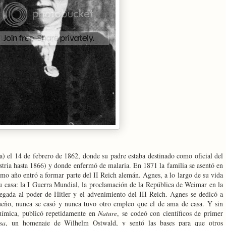
a) el 14 de febrero de 1862, donde su padre estaba destinado como oficial del
ustria hasta 1866) y donde enfermó de malaria. En 1871 la familia se asentó en
mo año entró a formar parte del II Reich alemán. Agnes, a lo largo de su vida
 su casa: la I Guerra Mundial, la proclamación de la República de Weimar en la
legada al poder de Hitler y el advenimiento del III Reich. Agnes se dedicó a
ueño, nunca se casó y nunca tuvo otro empleo que el de ama de casa. Y sin
uímica, publicó repetidamente en
Nature
, se codeó con científicos de primer
sa
, un homenaje de Wilhelm Ostwald, y sentó las bases para que otros