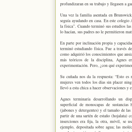
profundizaran en su trabajo y llegasen a 
Una vez la familia asentada en Brunswick,
seguía ayudando en casa. En este colegio Ag
la física”. Cuando terminó sus estudios l
lo hacían, sus padres no le permitieron mat
En parte por inclinación propia y capacida
terminó estudiando física. Fue a través d
como adquirió los conocimientos que ansia
más teóricos de la disciplina, Agnes e
experimentación. Pero, ¿con qué experimen
Su cuñada nos da la respuesta: “Esto es 
mujeres ven todos los días sin placer ningu
llevó a esta chica a hacer observaciones y e
Agnes terminaría desarrollando un dis
superficial de monocapas de sustancias h
(jabones y detergentes) y el tamaño de las
partir de una sartén de estaño (hojalata) c
inserciones era fija, la otra, móvil, se
ejemplo, depositada sobre agua; las moléc