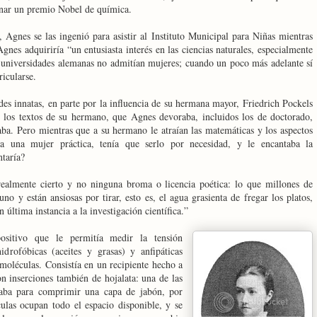
ganar un premio Nobel de química.
 Agnes se las ingenió para asistir al Instituto Municipal para Niñas mientras
nes adquiriría “un entusiasta interés en las ciencias naturales, especialmente
as universidades alemanas no admitían mujeres; cuando un poco más adelante sí
ricularse.
des innatas, en parte por la influencia de su hermana mayor, Friedrich Pockels
e los textos de su hermano, que Agnes devoraba, incluidos los de doctorado,
ba. Pero mientras que a su hermano le atraían las matemáticas y los aspectos
ra una mujer práctica, tenía que serlo por necesidad, y le encantaba la
taría?
realmente cierto y no ninguna broma o licencia poética: lo que millones de
no y están ansiosas por tirar, esto es, el agua grasienta de fregar los platos,
n última instancia a la investigación científica.”
positivo que le permitía medir la tensión
idrofóbicas (aceites y grasas) y anfipáticas
 moléculas. Consistía en un recipiente hecho a
on inserciones también de hojalata: una de las
 usaba para comprimir una capa de jabón, por
ulas ocupan todo el espacio disponible, y se