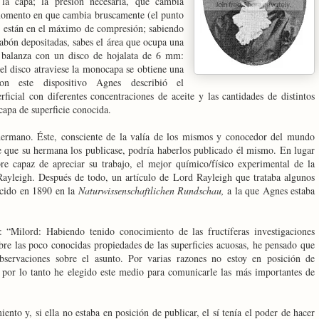
la capa; la presión necesaria, que cambia
 momento en que cambia bruscamente (el punto
s están en el máximo de compresión; sabiendo
jabón depositadas, sabes el área que ocupa una
a balanza con un disco de hojalata de 6 mm:
el disco atraviese la monocapa se obtiene una
on este dispositivo Agnes describió el
ficial con diferentes concentraciones de aceite y las cantidades de distintos
capa de superficie conocida.
hermano. Éste, consciente de la valía de los mismos y conocedor del mundo
 que su hermana los publicase, podría haberlos publicado él mismo. En lugar
re capaz de apreciar su trabajo, el mejor químico/físico experimental de la
Rayleigh. Después de todo, un artículo de Lord Rayleigh que trataba algunos
ecido en 1890 en la
Naturwissenschaftlichen Rundschau,
a la que Agnes estaba
 “Milord: Habiendo tenido conocimiento de las fructíferas investigaciones
bre las poco conocidas propiedades de las superficies acuosas, he pensado que
observaciones sobre el asunto. Por varias razones no estoy en posición de
 y por lo tanto he elegido este medio para comunicarle las más importantes de
nto y, si ella no estaba en posición de publicar, el sí tenía el poder de hacer