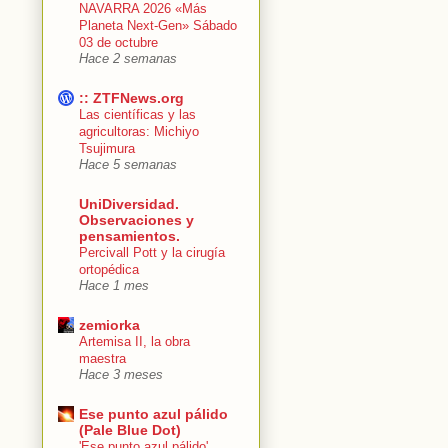
NAVARRA 2026 «Más
Planeta Next-Gen» Sábado
03 de octubre
Hace 2 semanas
:: ZTFNews.org
Las científicas y las
agricultoras: Michiyo
Tsujimura
Hace 5 semanas
UniDiversidad.
Observaciones y
pensamientos.
Percivall Pott y la cirugía
ortopédica
Hace 1 mes
zemiorka
Artemisa II, la obra
maestra
Hace 3 meses
Ese punto azul pálido
(Pale Blue Dot)
'Ese punto azul pálido'