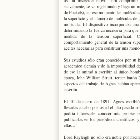
usa la inserción móvil para comprimir 
suavemente, se va registrando y llega un
de Pockels), en ese momento las molécula
la superficie y el número de moléculas de 
molécula. El dispositivo incorporaba un
determinando la fuerza necesaria para que 
medida de la tensión superficial. C
comportamiento general de la tensón super
aceites necesarias para constituir una mono
Sus estudios sólo eran conocidos por su 
académico alemán y de la imposibilidad de
de eso la animó a escribir al único homb
época, John William Strutt, tercer barón 
aspectos del trabajo de Agnes habían apar
suscrita.
El 10 de enero de 1891, Agnes escribió:
llevadas a cabo por usted el año pasado so
podría interesarle conocer mis propias 
publicarlas en los periódicos científicos,
ellas...”
Lord Rayleigh no sólo era noble por nacimie