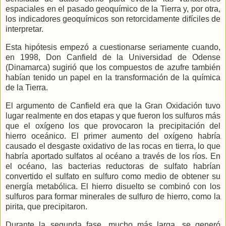
espaciales en el pasado geoquímico de
la Tierra
y, por otra,
los indicadores geoquímicos son retorcidamente difíciles de
interpretar.
Esta hipótesis empezó a cuestionarse seriamente cuando,
en 1998, Don Canfield de
la Universidad
de Odense
(Dinamarca) sugirió que los compuestos de azufre también
habían tenido un papel en la transformación de la química
de
la Tierra.
El argumento de Canfield era que
la Gran
Oxidación
tuvo
lugar realmente en dos etapas y que fueron los sulfuros más
que el oxígeno los que provocaron la precipitación del
hierro oceánico. El primer aumento del oxígeno habría
causado el desgaste oxidativo de las rocas en tierra, lo que
habría aportado sulfatos al océano a través de los ríos. En
el océano, las bacterias reductoras de sulfato habrían
convertido el sulfato en sulfuro como medio de obtener su
energía metabólica. El hierro disuelto se combinó con los
sulfuros para formar minerales de sulfuro de hierro, como la
pirita, que precipitaron.
Durante la segunda fase, mucho más larga, se generó