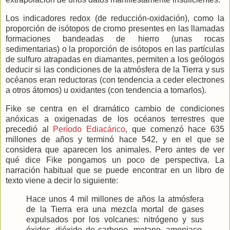
Los indicadores redox (de reducción-oxidación), como la
proporción de isótopos de cromo presentes en las llamadas
formaciones bandeadas de hierro (unas rocas
sedimentarias) o la proporción de isótopos en las partículas
de sulfuro atrapadas en diamantes, permiten a los geólogos
deducir si las condiciones de la atmósfera de
la Tierra
y sus
océanos eran reductoras (con tendencia a ceder electrones
a otros átomos) u oxidantes (con tendencia a tomarlos).
Fike se centra en el dramático cambio de condiciones
anóxicas a oxigenadas de los océanos terrestres que
precedió al
Período Ediacárico
, que comenzó hace 635
millones de años y terminó hace 542, y en el que se
considera que aparecen los animales. Pero antes de ver
qué dice Fike pongamos un poco de perspectiva. La
narración habitual que se puede encontrar en un libro de
texto viene a decir lo siguiente:
Hace unos 4 mil millones de años la atmósfera
de
la Tierra
era una mezcla mortal de gases
expulsados por los volcanes: nitrógeno y sus
óxidos, dióxido de carbono, metano, amoniaco,