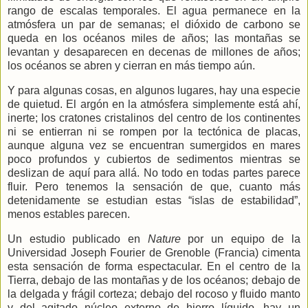
rango de escalas temporales. El agua permanece en la
atmósfera un par de semanas; el dióxido de carbono se
queda en los océanos miles de años; las montañas se
levantan y desaparecen en decenas de millones de años;
los océanos se abren y cierran en más tiempo aún.
Y para algunas cosas, en algunos lugares, hay una especie
de quietud. El argón en la atmósfera simplemente está ahí,
inerte; los cratones cristalinos del centro de los continentes
ni se entierran ni se rompen por la tectónica de placas,
aunque alguna vez se encuentran sumergidos en mares
poco profundos y cubiertos de sedimentos mientras se
deslizan de aquí para allá. No todo en todas partes parece
fluir. Pero tenemos la sensación de que, cuanto más
detenidamente se estudian estas “islas de estabilidad”,
menos estables parecen.
Un estudio publicado en
Nature
por un equipo de
la
Universidad
Joseph
Fourier de Grenoble (Francia) cimenta
esta sensación de forma espectacular. En el centro de
la
Tierra
, debajo de las montañas y de los océanos; debajo de
la delgada y frágil corteza; debajo del rocoso y fluido manto
y del agitado núcleo externo de hierro líquido, hay un