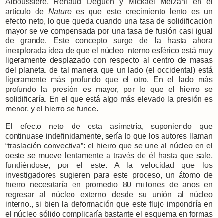
Alboussière, Renaud Deguen y Mickaël Melzani en el
artículo de
Nature
es que este crecimiento lento es un
efecto neto, lo que queda
cuando una tasa de solidificación
mayor se ve compensada por una tasa de fusión casi igual
de grande. Este concepto surge de la hasta ahora
inexplorada idea de que el núcleo interno esférico está muy
ligeramente desplazado con respecto al centro de masas
del planeta, de tal manera que un lado (el occidental) está
ligeramente más profundo que el otro. En el lado más
profundo la presión es mayor, por lo que el hierro se
solidificaría. En el que está algo más elevado la presión es
menor, y el hierro se funde.
El efecto neto de esta asimetría, suponiendo que
continuase indefinidamente, sería lo que los autores llaman
“traslación convectiva”: el hierro que
se une al núcleo en el
oeste se mueve lentamente a través de él hasta que sale,
fundiéndose, por el este. A la velocidad que los
investigadores sugieren para este proceso, un átomo de
hierro necesitaría en promedio 80 millones de años en
regresar al núcleo externo desde su unión al núcleo
interno., si bien la deformación que este flujo impondría en
el núcleo sólido complicaría bastante el esquema en formas