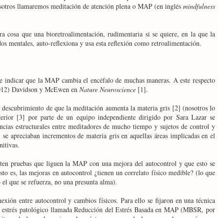
nosotros llamaremos meditación de atención plena o MAP (en inglés
mindfulness
 cosa que una bioretroalimentación, rudimentaria si se quiere, en la que la
dos mentales, auto-reflexiona y usa esta reflexión como retroalimentación.
ce indicar que la MAP cambia el encéfalo de muchas maneras. A este respecto
 (2012) Davidson y McEwen en
Nature Neuroscience
[1].
el descubrimiento de que la meditación aumenta la materia gris [2] (nosotros lo
terior [3] por parte de un equipo independiente dirigido por Sara Lazar se
encias estructurales entre meditadores de mucho tiempo y sujetos de control y
 se apreciaban incrementos de materia gris en aquellas áreas implicadas en el
nitivas.
sten pruebas que liguen la MAP con una mejora del autocontrol y que esto se
to es, las mejoras en autocontrol ¿tienen un correlato físico medible? (lo que
o el que se refuerza, no una presunta alma).
exión entre autocontrol y cambios físicos. Para ello se fijaron en una técnica
el estrés patológico llamada Reducción del Estrés Basada en MAP (MBSR, por