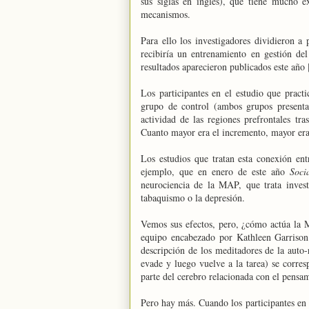
sus siglas en inglés), que tiene mucho é
mecanismos.
Para ello los investigadores dividieron 
recibiría un entrenamiento en gestión d
resultados aparecieron publicados este año 
Los participantes en el estudio que prac
grupo de control (ambos grupos presenta
actividad de las regiones prefrontales tr
Cuanto mayor era el incremento, mayor era 
Los estudios que tratan esta conexión en
ejemplo, que en enero de este año
Soci
neurociencia de la MAP, que trata invest
tabaquismo o la depresión.
Vemos sus efectos, pero, ¿cómo actúa la M
equipo encabezado por Kathleen Garrison
descripción de los meditadores de la auto
evade y luego vuelve a la tarea) se corre
parte del cerebro relacionada con el pensam
Pero hay más. Cuando los participantes en e