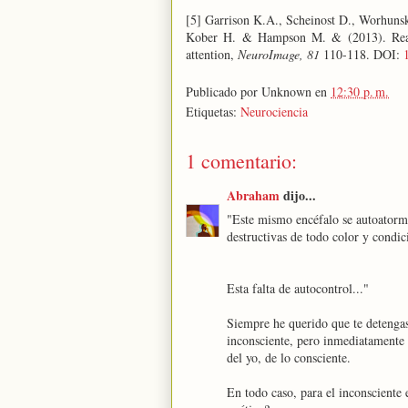
[5] Garrison K.A., Scheinost D., Worhuns
Kober H. & Hampson M. & (2013). Real-t
attention,
NeuroImage, 81
110-118. DOI:
Publicado por
Unknown
en
12:30 p. m.
Etiquetas:
Neurociencia
1 comentario:
Abraham
dijo...
"Este mismo encéfalo se autoatormen
destructivas de todo color y condic
Esta falta de autocontrol..."
Siempre he querido que te detenga
inconsciente, pero inmediatamente p
del yo, de lo consciente.
En todo caso, para el inconsciente 