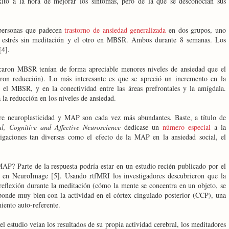
xito a la hora de mejorar los síntomas, pero de la que se desconocían sus
a personas que padecen
trastorno de ansiedad generalizada
en dos grupos, uno
el estrés sin meditación y el otro en MBSR. Ambos durante 8 semanas. Los
[4].
ticaron MBSR tenían de forma apreciable menores niveles de ansiedad que el
ron reducción). Lo más interesante es que se apreció un incremento en la
as el MBSR, y en la conectividad entre las áreas prefrontales y la amígdala.
la reducción en los niveles de ansiedad.
tre neuroplasticidad y MAP son cada vez más abundantes. Baste, a título de
al, Cognitive and Affective Neuroscience
dedicase un
número especial
a la
igaciones tan diversas como el efecto de la MAP en la ansiedad social, el
AP? Parte de la respuesta podría estar en un estudio recién publicado por el
 en NeuroImage [5]. Usando rtfMRI los investigadores descubrieron que la
-reflexión durante la meditación (cómo la mente se concentra en un objeto, se
sponde muy bien con la actividad en el córtex cingulado posterior (CCP), una
iento auto-referente.
l estudio veían los resultados de su propia actividad cerebral, los meditadores