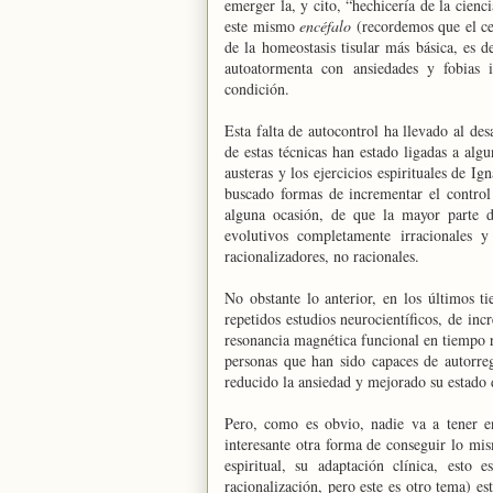
emerger la, y cito, “hechicería de la cien
este mismo
encéfalo
(recordemos que el cer
de la homeostasis tisular más básica, es d
autoatormenta con ansiedades y fobias in
condición.
Esta falta de autocontrol ha llevado al des
de estas técnicas han estado ligadas a algu
austeras y los ejercicios espirituales de 
buscado formas de incrementar el contro
alguna ocasión, de que la mayor parte de
evolutivos completamente irracionales 
racionalizadores, no racionales.
No obstante lo anterior, en los últimos t
repetidos estudios neurocientíficos, de in
resonancia magnética funcional en tiempo r
personas que han sido capaces de autorreg
reducido la ansiedad y mejorado su estado
Pero, como es obvio, nadie va a tener e
interesante otra forma de conseguir lo mi
espiritual, su adaptación clínica, esto
racionalización, pero este es otro tema) es