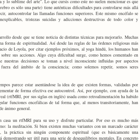
cia y lo sublime del arte”. Lo que cursis como este no suelen mencionar es que
ebro es sólo una parte) tiene auténticas dificultades para controlarse más allá
ecir, autocontrolar las llamadas funciones superiores. Este mismo encéfalo se
explicables, tristezas suicidas y adicciones destructivas de todo color y
arrollo desde que se tiene noticia de distintas técnicas para mejorarlo. Muchas
na forma de espiritualidad. Así desde las reglas de las órdenes religiosas más
Ignacio de Loyola, por citar ejemplos próximos, al yoga hindú, los humanos han
l sobre sus acciones. Algo cuya dificultad surge, como hemos comentado en
 nuestras decisiones se toman a nivel inconsciente influidas por aspectos
y fuera del ámbito de la consciencia; como solemos repetir, somos seres
iempos parece estar asentándose la idea de que existen formas, validadas por
crementar de forma efectiva ese autocontrol. Así, por ejemplo, con ayuda de la
eal (rtfMRI, por sus siglas en inglés) usada como retroalimentación ha habido
ular funciones encefálicas de tal forma que, al menos transitoriamente, han
 de ánimo general.
n casa un rtfMRI para su uso y disfrute particular. Por eso es mucho más
smo: la meditación. Si bien existen muchas variantes con un marcado carácter
 es, la práctica sin ningún componente espiritual (que es básicamente una
tá demostrando ser útil para una serie de desequilibrios mentales. En concreto