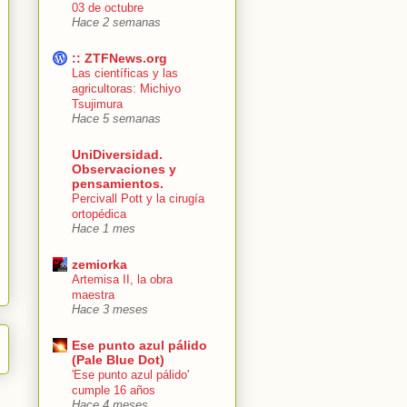
03 de octubre
Hace 2 semanas
:: ZTFNews.org
Las científicas y las
agricultoras: Michiyo
Tsujimura
Hace 5 semanas
UniDiversidad.
Observaciones y
pensamientos.
Percivall Pott y la cirugía
ortopédica
Hace 1 mes
zemiorka
Artemisa II, la obra
maestra
Hace 3 meses
Ese punto azul pálido
(Pale Blue Dot)
'Ese punto azul pálido'
cumple 16 años
Hace 4 meses