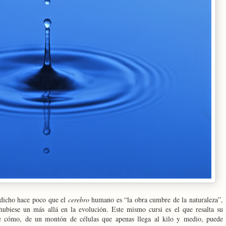
 dicho hace poco que el
cerebro
humano es “la obra cumbre de la naturaleza”,
ubiese un más allá en la evolución. Este mismo cursi es el que resalta su
de cómo, de un montón de células que apenas llega al kilo y medio, puede