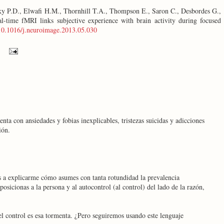
ky P.D., Elwafi H.M., Thornhill T.A., Thompson E., Saron C., Desbordes G.,
ime fMRI links subjective experience with brain activity during focused
10.1016/j.neuroimage.2013.05.030
ta con ansiedades y fobias inexplicables, tristezas suicidas y adicciones
ión.
s a explicarme cómo asumes con tanta rotundidad la prevalencia
osicionas a la persona y al autocontrol (al control) del lado de la razón,
el control es esa tormenta. ¿Pero seguiremos usando este lenguaje