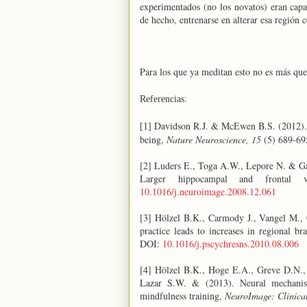
experimentados (no los novatos) eran capa
de hecho, entrenarse en alterar esa región c
Para los que ya meditan esto no es más que
Referencias:
Davidson R.J. & McEwen B.S. (2012). So
[1]
being,
Nature Neuroscience, 15
(5) 689-69
[2] Luders E., Toga A.W., Lepore N. & Gas
Larger hippocampal and frontal
10.1016/j.neuroimage.2008.12.061
[3] Hölzel B.K., Carmody J., Vangel M.,
practice leads to increases in regional br
DOI:
10.1016/j.pscychresns.2010.08.006
[4] Hölzel B.K., Hoge E.A., Greve D.N., 
Lazar S.W. & (2013). Neural mechanis
mindfulness training,
NeuroImage: Clinical