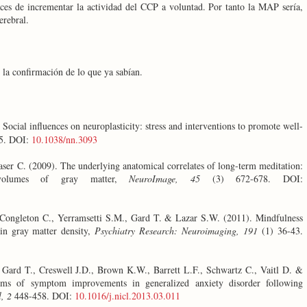
ces de incrementar la actividad del CCP a voluntad. Por tanto la MAP sería,
erebral.
 la confirmación de lo que ya sabían.
cial influences on neuroplasticity: stress and interventions to promote well-
5. DOI:
10.1038/nn.3093
er C. (2009). The underlying anatomical correlates of long-term meditation:
 volumes of gray matter,
NeuroImage, 45
(3) 672-678. DOI:
 Congleton C., Yerramsetti S.M., Gard T. & Lazar S.W. (2011). Mindfulness
ain gray matter density,
Psychiatry Research: Neuroimaging, 191
(1) 36-43.
Gard T., Creswell J.D., Brown K.W., Barrett L.F., Schwartz C., Vaitl D. &
ms of symptom improvements in generalized anxiety disorder following
, 2
448-458. DOI:
10.1016/j.nicl.2013.03.011