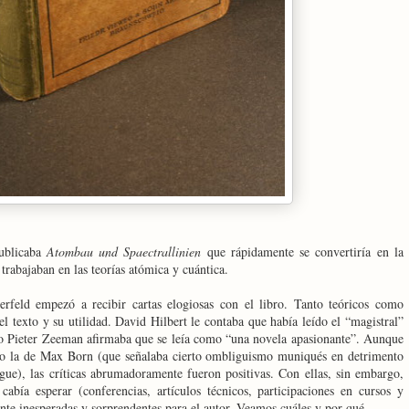
ublicaba
Atombau und Spaectrallinien
que rápidamente se convertiría en la
e trabajaban en las teorías atómica y cuántica.
eld empezó a recibir cartas elogiosas con el libro. Tanto teóricos como
l texto y su utilidad. David Hilbert le contaba que había leído el “magistral”
a” o Pieter Zeeman afirmaba que se leía como “una novela apasionante”. Aunque
mo la de Max Born (que señalaba cierto ombliguismo muniqués en detrimento
ue), las críticas abrumadoramente fueron positivas. Con ellas, sin embargo,
 cabía esperar (conferencias, artículos técnicos, participaciones en cursos y
ente inesperadas y sorprendentes para el autor. Veamos cuáles y por qué.