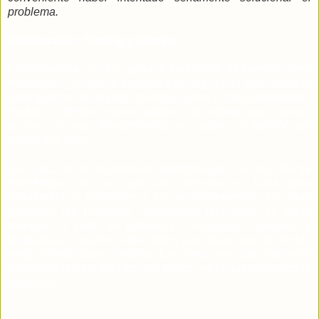
problema.
Introducción:
framing
y
priming
Personalmente no me gusta la traducción de
framing
como
“encuadre”, ya que el encuadre es algo en lo que nosotros
participamos, de alguna manera, activa y conscientemente.
Prefiero el término menos eufónico de “enmarcado”, porque
de eso se trata: interpretamos un cuadro en función del
marco que lleva.
Un marco es un esquema de interpretación, la colección de
estereotipos en los que una persona se basa para
comprender y responder a los acontecimientos. En otras
palabras, los humanos construimos una serie de filtros
mentales a partir de influencias biológicas, culturales y
biográficas y usamos estos filtros para hacer que el mundo
tenga sentido para nosotros. Las elecciones que hacemos
dependen mucho del filtro, del marco, en el que ubicamos la
situación.