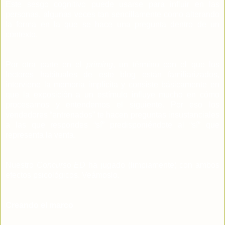
Este sesgo cognitivo puede usarse para influir en las
personas, algunas veces tan sencillamente como alterando
la forma en la que se hace una pregunta dentro de un
contexto.
Por otra parte en el
priming
, un término con el que los
lectores habituales de este blog están familiarizados,
interviene la memoria implícita y consiste básicamente en
que la exposición a un estímulo influye mucho en cómo
procesamos y entendemos el siguiente. Por eso los
vendedores “entrenados” te hacen preguntas insustanciales
a las que respondes “sí” predisponiéndote al “sí” que
representa la venta.
Nuestro
Concurso ED
ha jugado (limpiamente) con ambos
efectos psicológicos. Veámoslo.
Creando el marco