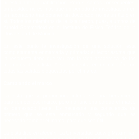
ni estudiante de habilitación. Pero si somos consecuentes,
un postdoc no es más que un periodo de investigación en
un laboratorio tras obtener un doctorado, no es un título en
sí. Todos los miembros de la lista fueron, pues, alumnos de
Arnold Sommerfeld en el Instituto de Física Teórica de la
Universidad de Múnich.
En este punto la investigación de una solución está
completamente enmarcada y primada: el lector
asume
que
la respuesta tiene que ver con la vida académica de los
miembros de la lista. Y se encuentra en un callejón con
todas las salidas bloqueadas por el marco.
Cambiando el marco
La pista que se proporciona intenta ser una herramienta
para romper ese marco, pero no funciona porque el marco
es demasiado fuerte. Es necesaria una consciencia de
primero que se está enmarcado y segundo que es
necesario cambiar el marco, para que sea útil.
La pista dice
en alemán
: La Universidad Ludwig Maximilian