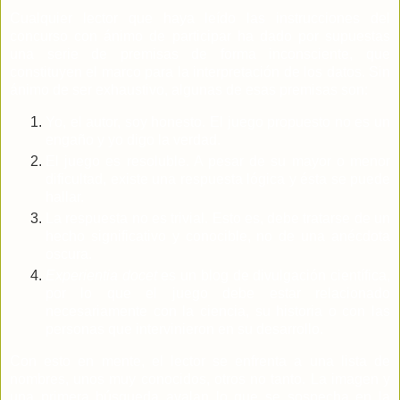
Cualquier lector que haya leído las instrucciones del
concurso con ánimo de participar ha dado por supuestas
una serie de premisas de forma inconsciente, que
constituyen el marco para la interpretación de los datos. Sin
ánimo de ser exhaustivo, algunas de esas premisas son:
Yo, el autor, soy honesto. El juego propuesto no es un
engaño y yo digo la verdad.
El juego es resoluble. A pesar de su mayor o menor
dificultad, existe una respuesta lógica y ésta se puede
hallar.
La respuesta no es trivial. Esto es, debe tratarse de un
hecho significativo y conocible, no de una anécdota
oscura.
Experientia docet
es un blog de divulgación científica,
por lo que el juego debe estar relacionado
necesariamente con la ciencia, su historia o con las
personas que intervinieron en su desarrollo.
Con esto en mente, el lector se enfrenta a una lista de
nombres, unos muy conocidos, otros no tanto. La imagen y
una primera búsqueda avalan lo que se sospecha en la