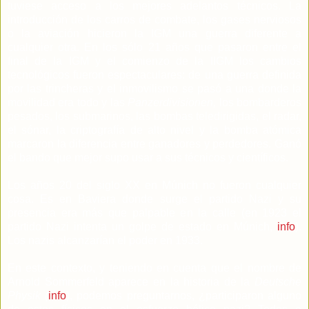
tuviese acceso a los mejores adelantos técnicos. La
introducción de los carros de combate, los gases nerviosos
o la aviación hicieron la IGM una guerra diferente a
cualquier otra. En los sólo 21 años que pasaron entre el
final de la IGM y el comienzo de la IIGM los cambios
tecnológicos fueron espectaculares: de una guerra definida
por las trincheras y el inmovilismo se pasó a una donde la
movilidad era todo y las
Panzerdivisionen,
los bombarderos
pesados, los submarinos, las bombas teledirigidas, el radar,
el sónar, la criptografía de alto nivel y la bomba atómica
marcaron la diferencia entre ganadores y perdedores. Ganó
el bando que mejor supo usar a sus técnicos y científicos.
Los años 20 del siglo XX en Múnich no fueron cualquier
cosa. Es en Baviera donde surge el partido Nazi y su
presencia era más que palpable en la calle (en 1923 el
partido Nazi intenta un golpe de estado en Múnich,
info
).
Los nazis alcanzarían el poder en 1933.
En este contexto, y teniendo en cuenta que el nombre de
Arnold Sommerfeld aparece en la historia de la
Deutsche
Physik (
info
), podemos preguntarnos, ¿participaron alguno