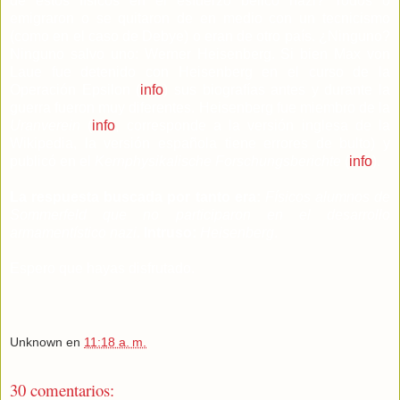
de estos físicos en el esfuerzo bélico nazi? Todos o
emigraron o se quitaron de en medio con un tecnicismo
(como en el caso de Debye) o eran de otro país. ¿Ninguno?
Ninguno salvo uno: Werner Heisenberg. Si bien Max von
Laue fue detenido con Heisenberg en el curso de la
Operación Epsilon (
info
) sus biografías antes y durante la
guerra fueron muy diferentes. Heisenberg fue miembro de la
Uranverein
(
info
, corresponde a la versión inglesa de la
Wikipedia, la versión española tiene errores de bulto) y
publicó en el
Kernphysikalische Forschungsberichte
(
info
).
La respuesta buscada por tanto era:
Físicos alumnos de
Sommerfeld que no participaron en el desarrollo
armamentístico nazi
.
Intruso:
Heisenberg
.
Espero que hayas disfrutado.
Unknown
en
11:18 a. m.
30 comentarios: