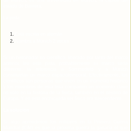
de Múnich, es una universidad en Múnich, la capital del
estado de Baviera.
La pista:
Está escrita en alemán
Nombra a Múnich 2 veces
Si un historiador no científico, liberado por tanto del marco
anterior, lee esta pista, probablemente su marco sería
diferente: la referencia a Sommerfeld y a Múnich
constituirían un marco espaciotemporal. Efectivamente, los
científicos son personas que viven en un momento histórico
y los miembros de esta lista comparten un momento clave
no sólo en la historia de la física, también en el destino de
Europa. Y en esta encrucijada ser físico era trascendente.
La solución
Si algo aprendieron los militares en la Primera Guerra
Mundial (IGM) es que la próxima guerra la ganaría el que