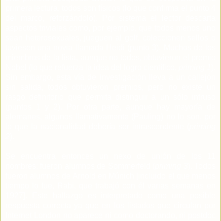
primera lectura, todos son físicos (lo que confirma el punto 4
del marco, reforzándolo). Por sistema el lector descarta
aspectos triviales como, por ejemplo, que todos menos uno
sean heterosexuales, jueguen al golf, coleccionen sellos o
tuviesen una novia llamada Heidi (punto 3). Muchos de los
miembros de la lista, aunque no todos, obtuvieron el premio
Nobel (lo que refuerza la idea del logro científico,
priming 1
).
Sin embargo, esta vía de investigación lleva a un callejón
sin salida, todos obtuvieron premios, pero no existe un
rasgo definitorio que permita distinguir a un sólo intruso
(puntos 1 y 2). Por otra parte, aunque hay mayoría de
alemanes, algunos llamativamente (Pauling) no lo son, por
lo que la nacionalidad debería ser intrascendente (
priming
2
).
Se encuentra entonces un nexo de unión de los 11
nombres: fueron alumnos de Sommerfeld (
priming 3
). Todos
fueron alumnos de Arnold en Múnich [incluido el que menos
tiempo lo fue, Rabi, que trabajó con él varias semanas en
1927]. Este hallazgo es interpretado como una posible
respuesta correcta ya que en los listados que circulan por
Internet London no aparece ni como doctorando, ni postdoc