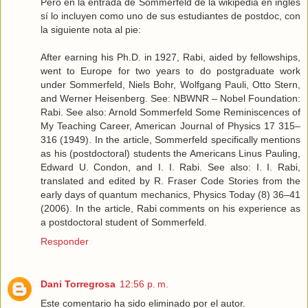
Pero en la entrada de Sommerfeld de la wikipedia en inglés
sí lo incluyen como uno de sus estudiantes de postdoc, con
la siguiente nota al pie:
After earning his Ph.D. in 1927, Rabi, aided by fellowships,
went to Europe for two years to do postgraduate work
under Sommerfeld, Niels Bohr, Wolfgang Pauli, Otto Stern,
and Werner Heisenberg. See: NBWNR – Nobel Foundation:
Rabi. See also: Arnold Sommerfeld Some Reminiscences of
My Teaching Career, American Journal of Physics 17 315–
316 (1949). In the article, Sommerfeld specifically mentions
as his (postdoctoral) students the Americans Linus Pauling,
Edward U. Condon, and I. I. Rabi. See also: I. I. Rabi,
translated and edited by R. Fraser Code Stories from the
early days of quantum mechanics, Physics Today (8) 36–41
(2006). In the article, Rabi comments on his experience as
a postdoctoral student of Sommerfeld.
Responder
Dani Torregrosa
12:56 p. m.
Este comentario ha sido eliminado por el autor.