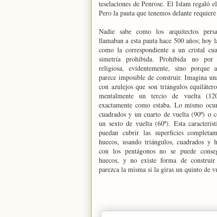
teselaciones de Penrose. El Islam regaló el
Pero la pauta que tenemos delante requier
Nadie sabe como los arquitectos persa
llamaban a esta pauta hace 500 años; hoy l
como la correspondiente a un cristal cua
simetría prohibida. Prohibida no por
religiosa, evidentemente, sino porque 
parece imposible de construir. Imagina un
con azulejos que son triángulos equilátero
mentalmente un tercio de vuelta (12
exactamente como estaba. Lo mismo ocur
cuadrados y un cuarto de vuelta (90º) o 
un sexto de vuelta (60º). Esta caracterís
puedan cubrir las superficies completam
huecos, usando triángulos, cuadrados y 
con los pentágonos no se puede conseg
huecos, y no existe forma de construi
parezca la misma si la giras un quinto de vu