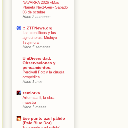
NAVARRA 2026 «Más
Planeta Next-Gen» Sábado
03 de octubre
Hace 2 semanas
:: ZTFNews.org
Las científicas y las
agricultoras: Michiyo
Tsujimura
Hace 5 semanas
UniDiversidad.
Observaciones y
pensamientos.
Percivall Pott y la cirugía
ortopédica
Hace 1 mes
zemiorka
Artemisa II, la obra
maestra
Hace 3 meses
Ese punto azul pálido
(Pale Blue Dot)
'Ese punto azul pálido'