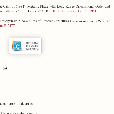
, & Cahn, J. (1984). Metallic Phase with Long-Range Orientational Order and
w Letters, 53
(20), 1951-1953 DOI:
10.1103/PhysRevLett.53.1951
Quasicrystals: A New Class of Ordered Structures
Physical Review Letters, 53
tt.53.2477
s
eña maravilla de artículo.
el bien matemático común.