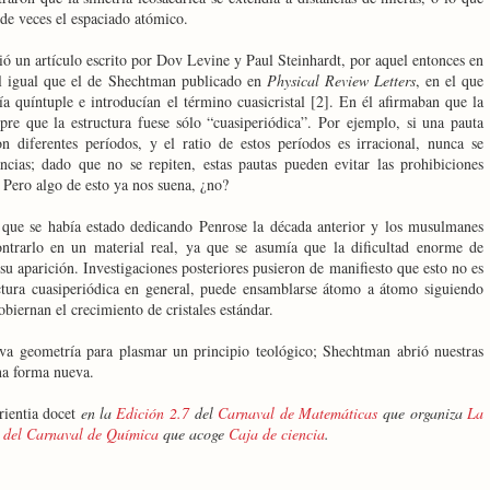
de veces el espaciado atómico.
ió un artículo escrito por Dov Levine y Paul Steinhardt, por aquel entonces en
l igual que el de Shechtman publicado en
Physical Review Letters
, en el que
ría quíntuple e introducían el término cuasicristal [2]. En él afirmaban que la
mpre que la estructura fuese sólo “cuasiperiódica”. Por ejemplo, si una pauta
n diferentes períodos, y el ratio de estos períodos es irracional, nunca se
tancias; dado que no se repiten, estas pautas pueden evitar las prohibiciones
. Pero algo de esto ya nos suena, ¿no?
l que se había estado dedicando Penrose la década anterior y los musulmanes
ntrarlo en un material real, ya que se asumía que la dificultad enorme de
su aparición. Investigaciones posteriores pusieron de manifiesto que esto no es
ructura cuasiperiódica en general, puede ensamblarse átomo a átomo siguiendo
obiernan el crecimiento de cristales estándar.
eva geometría para plasmar un principio teológico; Shechtman abrió nuestras
una forma nueva.
ientia docet
en la
Edición 2.7
del
Carnaval de Matemáticas
que organiza
La
 del Carnaval de Química
que acoge
Caja de ciencia
.