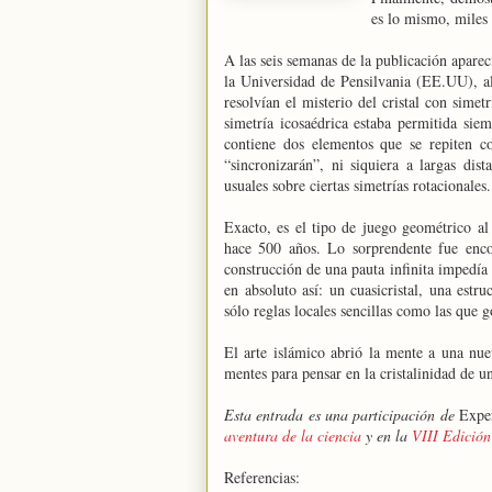
es lo mismo, miles 
A las seis semanas de la publicación aparec
la Universidad de Pensilvania (EE.UU), a
resolvían el misterio del cristal con simet
simetría icosaédrica estaba permitida sie
contiene dos elementos que se repiten co
“sincronizarán”, ni siquiera a largas dis
usuales sobre ciertas simetrías rotacionales
Exacto, es el tipo de juego geométrico a
hace 500 años. Lo sorprendente fue enco
construcción de una pauta infinita impedía 
en absoluto así: un cuasicristal, una est
sólo reglas locales sencillas como las que g
El arte islámico abrió la mente a una nu
mentes para pensar en la cristalinidad de 
Esta entrada es una participación de
Exper
aventura de la ciencia
y en la
VIII Edición
Referencias: