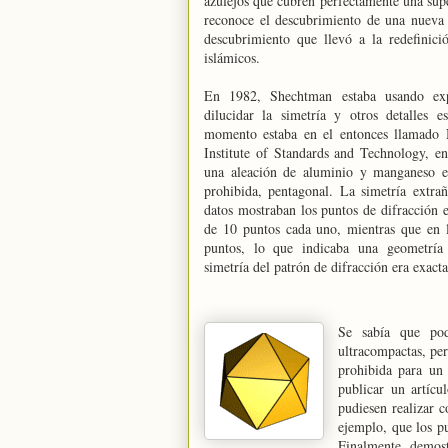
azulejos que cubren perfectamente una su
reconoce el descubrimiento de una nueva c
descubrimiento que llevó a la redefinici
islámicos.
En 1982, Shechtman estaba usando expe
dilucidar la simetría y otros detalles e
momento estaba en el entonces llamado 
Institute of Standards and Technology, 
una aleación de aluminio y manganeso e
prohibida, pentagonal. La simetría extra
datos mostraban los puntos de difracción e
de 10 puntos cada uno, mientras que en la
puntos, lo que indicaba una geometría
simetría del patrón de difracción era exact
Se sabía que podí
ultracompactas, per
prohibida para un 
publicar un artícu
pudiesen realizar 
ejemplo, que los pu
Finalmente, demostr