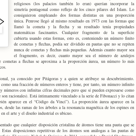
religiosos (los palacios también lo eran) querían incorporar la
simetría pentagonal como reflejo de los cinco pilares del Islam. Lo
consiguieron empleando dos formas distintas en una proporción
única. Penrose llegó al mismo resultado en 1973 con las formas que
llamó la cometa y la flecha y su resultado tenía propiedades
matemáticas fascinantes. Cualquier fragmento de la superficie
cubierta usando estas formas, esto es, conteniendo un número finito
de cometas y flechas, podía ser dividido en pautas que no se repiten
nunca de cometas y flechas más pequeñas. Además cuanto mayor sea
el fragmento, es decir, cuanto mayor sea el número de azulejos
 de cometas a flechas se aproxima a la proporción áurea, un número lo más
cos.
onal, ya conocido por Pitágoras y a quien se atribuye su descubrimiento.
e como una fracción de números enteros y tiene, por tanto, un número infinito
hay números con infinitas cifras decimales pero que sí pueden expresarse como
son racionales). Está íntimamente vinculado a la serie de Fibonacci y lo citan
ién aparece en el “Código da Vinci”). La proporción áurea aparece en la
s, desde las ramas de los árboles a la resonancia magnética de los espines en
 en el arte y el diseño industrial es ubicuo.
entado que cualquier disposición cristalina de átomos tiene una pauta que se
. Estas disposiciones repetitivas de los átomos son análogas a las pautas de