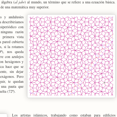
 álgebra (
al jabr
) al mundo, un término que se refiere a una ecuación básica.
e de una matemática muy superior.
s y andalusíes
a describiríamos
siperiódico con
 ninguna razón
a primera vista
a pared cubierta
s, si la rotamos
0º), nos queda
re con azulejos
con hexágonos y
tica hace que se
ente, sin dejar
hexágonos. Pero
uir, te quedan
r una pauta que
elta (72º).
Los artistas islámicos, trabajando como estaban para edificios