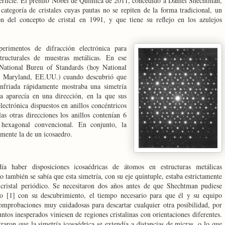
perficie. El premio Nobel de Química de 2011, concedido a Daniel Shechtman,
ategoría de cristales cuyas pautas no se repiten de la forma tradicional, un
ón del concepto de cristal en 1991, y que tiene su reflejo en los azulejos
rimentos de difracción electrónica para
structurales de muestras metálicas. En ese
National Bureu of Standards (hoy National
en Maryland, EE.UU.) cuando descubrió que
nfriada rápidamente mostraba una simetría
ña aparecía en una dirección, en la que sus
lectrónica dispuestos en anillos concéntricos
s otras direcciones los anillos contenían 6
 hexagonal convencional. En conjunto, la
amente la de un icosaedro.
a haber disposiciones icosaédricas de átomos en estructuras metálicas
o también se sabía que esta simetría, con su eje quíntuple, estaba estrictamente
cristal periódico. Se necesitaron dos años antes de que Shechtman pudiese
lo [1] con su descubrimiento, el tiempo necesario para que él y su equipo
comprobaciones muy cuidadosas para descartar cualquier otra posibilidad, por
ntos inesperados viniesen de regiones cristalinas con orientaciones diferentes.
aron que la simetría icosaédrica se extendía a distancias de micras, o lo que