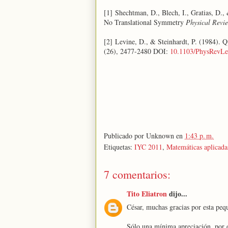
[1] Shechtman, D., Blech, I., Gratias, D.
No Translational Symmetry
Physical Revie
[2] Levine, D., & Steinhardt, P. (1984). 
(26), 2477-2480 DOI:
10.1103/PhysRevLe
Publicado por
Unknown
en
1:43 p. m.
Etiquetas:
IYC 2011
,
Matemáticas aplicada
7 comentarios:
Tito Eliatron
dijo...
César, muchas gracias por esta pequ
Sólo una mínima apreciación, por 